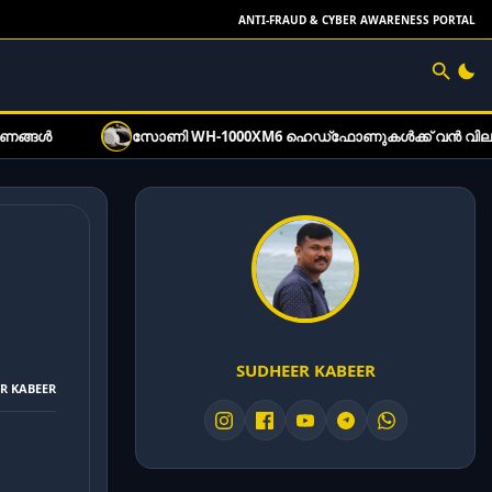
ANTI-FRAUD & CYBER AWARENESS PORTAL
സോണി WH-1000XM6 ഹെഡ്‌ഫോണുകൾക്ക് വൻ വിലക്കിഴിവ്: ഓഫർ വ
SUDHEER KABEER
ER KABEER