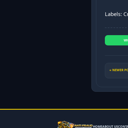
Labels: C
Wh
« NEWER P
HOME
ABOUT US
CONT