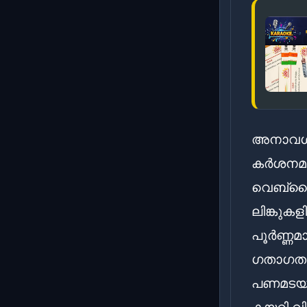
അനാവശ്യ
കർശനമായ
വെബ്‌സൈ
ലിങ്കുക
പൂർണ്ണമ
ഗതാഗത 
പണമടയ്ക
കയറി വി