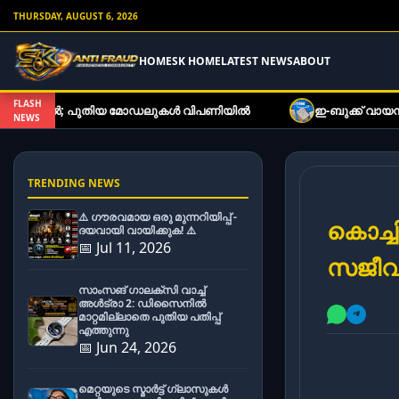
THURSDAY, AUGUST 6, 2026
HOME
SK HOME
LATEST NEWS
ABOUT
FLASH
; പുതിയ മോഡലുകൾ വിപണിയിൽ
ഇ-ബുക്ക് വായനക്കാരുടെ ശ്രദ്
NEWS
TRENDING NEWS
⚠️ ഗൗരവമായ ഒരു മുന്നറിയിപ്പ് -
കൊച്ച
ദയവായി വായിക്കുക! ⚠️
📅 Jul 11, 2026
സജീവം
സാംസങ് ഗാലക്സി വാച്ച്
അൾട്രാ 2: ഡിസൈനിൽ
മാറ്റമില്ലാതെ പുതിയ പതിപ്പ്
എത്തുന്നു
📅 Jun 24, 2026
മെറ്റയുടെ സ്മാർട്ട് ഗ്ലാസുകൾ