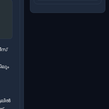
ീസ്
ിലും
ടലിൽ
ന്