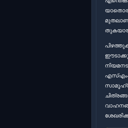
എന്തെങ്
യാതൊരു 
മുതലാണ്
തുകയായത
പിഴത്തു
ഈടാക്കു
നിയമനടപ
എസ്എംഎസ
സാമൂഹ്യ
ചിത്രങ്
വാഹനങ്ങ
ശേഖരിക്ക