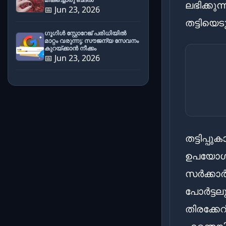
ലഭിക്കു
📅 Jun 23, 2026
തട്ടിയെടു
ഗൂഗിൾ സ്റ്റോറേജ് പരിധിയിൽ
മാറ്റം വരുന്നു; സൗജന്യ സേവനം
കുറയ്ക്കാൻ നീക്കം
📅 Jun 23, 2026
തട്ടിപ്
ഉപയോഗിച
സർക്കാർ
പോർട്ടല
തിരക്ക