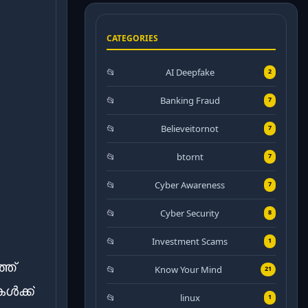
CATEGORIES
AI Deepfake
2
Banking Fraud
7
Believeitornot
7
btornt
7
Cyber Awareness
7
Cyber Security
8
Investment Scams
1
്ത്
Know Your Mind
21
ൾക്ക്
linux
1