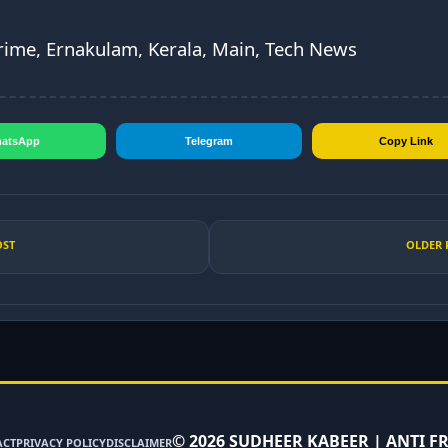
rime, Ernakulam, Kerala, Main, Tech News
atsApp
Telegram
Copy Link
OST
OLDER 
©
2026
SUDHEER KABEER | ANTI F
ACT
PRIVACY POLICY
DISCLAIMER