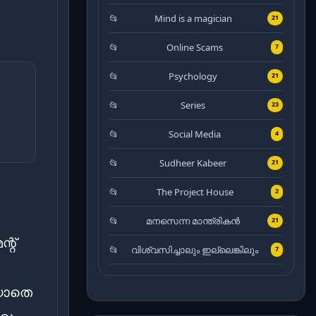
Mind is a magician
21
Online Scams
7
Psychology
21
Series
23
Social Media
4
Sudheer Kabeer
21
The Project House
2
മനസെന്ന മാന്ത്രികൻ
21
്റ്
വിശ്വസിച്ചാലും ഇല്ലെങ്കിലും
7
യാതെ