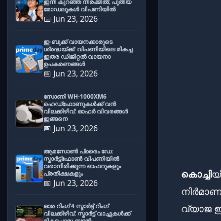
ഇനി കുറഞ്ഞ നിരക്കിൽ; പുതിയ
മോഡലുകൾ വിപണിയിൽ
📅 Jun 23, 2026
ഇ-ബുക്ക് വായനക്കാരുടെ
ശ്രദ്ധയ്ക്ക്: വിപണിയിലെ മികച്ച
ഇതര ഡിജിറ്റൽ വായനാ
ഉപകരണങ്ങൾ
📅 Jun 23, 2026
സോണി WH-1000XM6
ഹെഡ്‌ഫോണുകൾക്ക് വൻ
വിലക്കിഴിവ്: ഓഫർ വിവരങ്ങൾ
ഇങ്ങനെ
📅 Jun 23, 2026
ആമസോൺ പ്രൈം ഡേ:
സ്മാർട്ട്ഫോൺ വിപണിയിൽ
വരാനിരിക്കുന്ന ഓഫറുകളും
കൊച്ചി
യ
പ്രതീക്ഷകളും
📅 Jun 23, 2026
നിർമാണ പ
ഓര റിംഗ് 4 സ്മാർട്ട് റിംഗ്
വ്യാജ ഇ
വിലക്കിഴിവ്: സ്മാർട്ട് വാച്ചുകൾക്ക്
മികച്ചൊരു ബദൽ