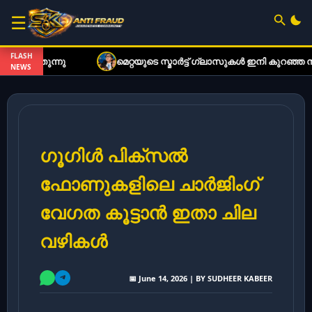
☰
FLASH
മെറ്റയുടെ സ്മാർട്ട് ഗ്ലാസുകൾ ഇനി കുറഞ്ഞ നിരക്കിൽ; 
NEWS
ഗൂഗിൾ പിക്സൽ
ഫോണുകളിലെ ചാർജിംഗ്
വേഗത കൂട്ടാൻ ഇതാ ചില
വഴികൾ
📅 June 14, 2026 | BY SUDHEER KABEER