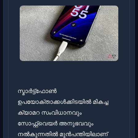
സ്മാർട്ട്ഫോൺ
ഉപയോക്താക്കൾക്കിടയിൽ മികച്ച
ക്യാമറ സംവിധാനവും
സോഫ്റ്റ്‌വെയർ അനുഭവവും
നൽകുന്നതിൽ മുൻപന്തിയിലാണ്