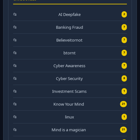
AI Deepfake
2
Banking Fraud
7
Believeitornot
7
btornt
7
Cyber Awareness
7
Cyber Security
8
Investment Scams
1
Know Your Mind
21
linux
1
Mind is a magician
21