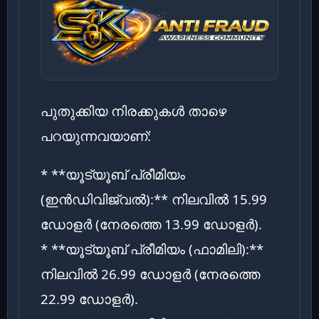
പുതുക്കിയ നിരക്കുകൾ താഴെ
പറയുന്നവയാണ്:
* **യൂട്യൂബ് പ്രീമിയം
(ഇൻഡിവിജ്വൽ):** നിലവിൽ 15.99
ഡോളർ (നേരത്തെ 13.99 ഡോളർ).
* **യൂട്യൂബ് പ്രീമിയം (ഫാമിലി):**
നിലവിൽ 26.99 ഡോളർ (നേരത്തെ
22.99 ഡോളർ).