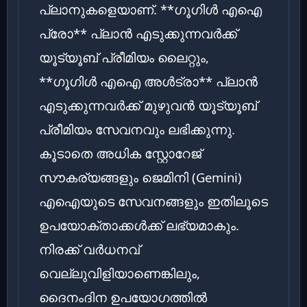
പ്ലാനുകളെയാണ്. **ഗൂഗിൾ എഐ
പ്രോ** പ്ലാൻ എടുക്കുന്നവർക്ക്
യൂട്യൂബ് പ്രീമിയം ലൈറ്റും,
**ഗൂഗിൾ എഐ അൾട്രാ** പ്ലാൻ
എടുക്കുന്നവർക്ക് മുഴുവൻ യൂട്യൂബ്
പ്രീമിയം സേവനവും ലഭിക്കുന്നു.
കൂടാതെ അധിക സ്റ്റോറേജ്
സൗകര്യങ്ങളും ജെമിനി (Gemini)
എഐയുടെ സേവനങ്ങളും ഇതിലൂടെ
ഉപയോക്താക്കൾക്ക് ലഭ്യമാകും.
നിരക്ക് വർധനവ്
വെല്ലുവിളിയാണെങ്കിലും,
ദൈനംദിന ഉപയോഗത്തിൽ