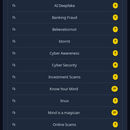
AI Deepfake
2
Banking Fraud
7
Believeitornot
7
btornt
7
Cyber Awareness
7
Cyber Security
8
Investment Scams
1
Know Your Mind
21
linux
1
Mind is a magician
21
Online Scams
7