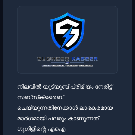
നിലവിൽ യൂട്യൂബ് പ്രീമിയം നേരിട്ട്
സബ്‌സ്‌ക്രൈബ്
ചെയ്യുന്നതിനേക്കാൾ ലാഭകരമായ
മാർഗമായി പലരും കാണുന്നത്
ഗൂഗിളിന്റെ എഐ