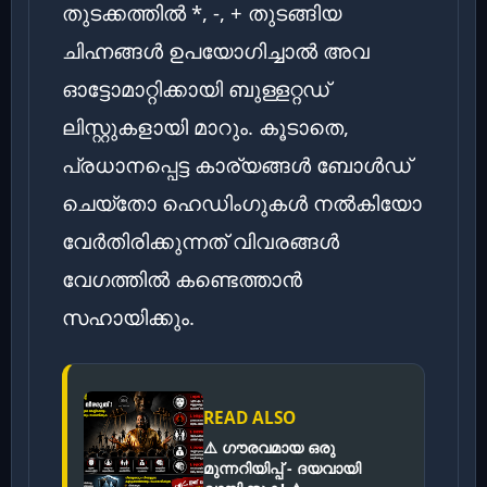
തുടക്കത്തിൽ *, -, + തുടങ്ങിയ
ചിഹ്നങ്ങൾ ഉപയോഗിച്ചാൽ അവ
ഓട്ടോമാറ്റിക്കായി ബുള്ളറ്റഡ്
ലിസ്റ്റുകളായി മാറും. കൂടാതെ,
പ്രധാനപ്പെട്ട കാര്യങ്ങൾ ബോൾഡ്
ചെയ്തോ ഹെഡിംഗുകൾ നൽകിയോ
വേർതിരിക്കുന്നത് വിവരങ്ങൾ
വേഗത്തിൽ കണ്ടെത്താൻ
സഹായിക്കും.
READ ALSO
⚠️ ഗൗരവമായ ഒരു
മുന്നറിയിപ്പ് - ദയവായി