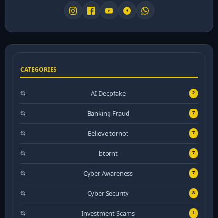
CATEGORIES
AI Deepfake
2
Banking Fraud
7
Believeitornot
7
btornt
7
Cyber Awareness
7
Cyber Security
8
Investment Scams
1