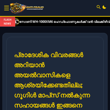
☰
FLASH
ണി WH-1000XM6 ഹെഡ്‌ഫോണുകൾക്ക് വൻ വിലക്കിഴിവ്: ഓഫർ വിവരങ്
NEWS
പ്രാദേശിക വിവരങ്ങൾ
അറിയാൻ
അയൽവാസികളെ
ആശ്രയിക്കേണ്ടതില്ല;
ഗൂഗിൾ മാപ്‌സ് നൽകുന്ന
സഹായങ്ങൾ ഇങ്ങനെ