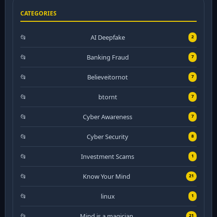
CATEGORIES
AI Deepfake
2
Banking Fraud
7
Believeitornot
7
btornt
7
Cyber Awareness
7
Cyber Security
8
Investment Scams
1
Know Your Mind
21
linux
1
Mind is a magician
21