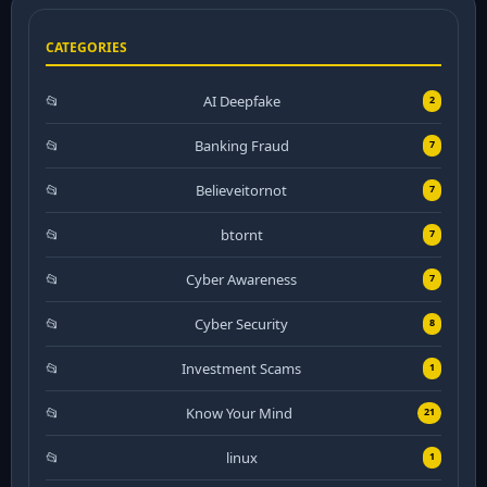
CATEGORIES
AI Deepfake
2
Banking Fraud
7
Believeitornot
7
btornt
7
Cyber Awareness
7
Cyber Security
8
Investment Scams
1
Know Your Mind
21
linux
1