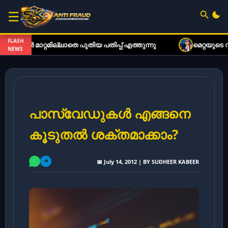
☰
FLASH
ാറ്റമില്ലാതെ പുതിയ പതിപ്പ് എത്തുന്നു
മെറ്റയുടെ സ്മാർട
NEWS
പാസ്‌വേഡുകൾ എങ്ങനെ
കൂടുതൽ ശക്തമാക്കാം?
📅 July 14, 2012 | BY SUDHEER KABEER