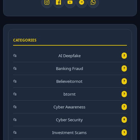
CATEGORIES
AI Deepfake
2
Banking Fraud
7
Believeitornot
7
btornt
7
Cyber Awareness
7
Cyber Security
8
Investment Scams
1