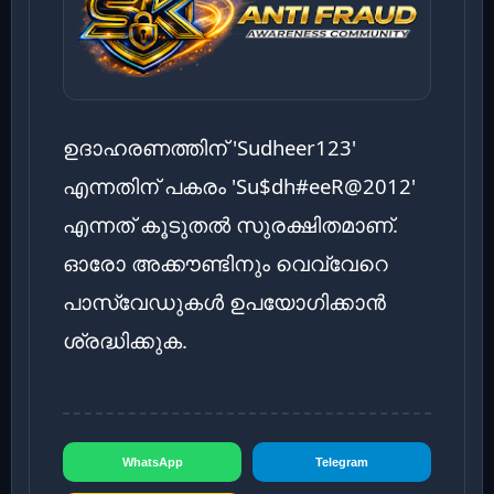
ഉദാഹരണത്തിന് 'Sudheer123'
എന്നതിന് പകരം 'Su$dh#eeR@2012'
എന്നത് കൂടുതൽ സുരക്ഷിതമാണ്.
ഓരോ അക്കൗണ്ടിനും വെവ്വേറെ
പാസ്‌വേഡുകൾ ഉപയോഗിക്കാൻ
ശ്രദ്ധിക്കുക.
WhatsApp
Telegram