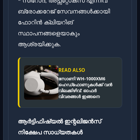
* സീറോദ, അപ്സ്റ്റോക്സ് എന്നിവ
ബ്രോക്കറേജ് സേവനങ്ങൾക്കായി
ഫോറിൻ ക്ലിയറിങ്
സ്ഥാപനങ്ങളെയാകും
ആശ്രയിക്കുക.
READ ALSO
സോണി WH-1000XM6
ഹെഡ്‌ഫോണുകൾക്ക് വൻ
വിലക്കിഴിവ്: ഓഫർ
വിവരങ്ങൾ ഇങ്ങനെ
ആർട്ടിഫിഷ്യൽ ഇന്റലിജൻസ്
നിക്ഷേപ സാധ്യതകൾ