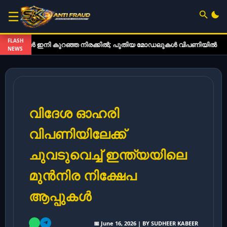
☰
FLASH
ുകൾ ഇനി കുറഞ്ഞ നിരക്കിൽ; പുതിയ മോഡലുകൾ വിപണിയിൽ
ഇ-ബ
NEWS
വിദേശ ഓഹരി
വിപണിയിലേക്ക്
ചുവടുവെച്ച് ഇന്ത്യയിലെ
മുൻനിര നിക്ഷേപ
ആപ്പുകൾ
📅 June 16, 2026 | BY SUDHEER KABEER