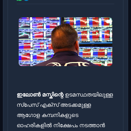
ഇലോൺ മസ്കിന്റെ
ഉടമസ്ഥതയിലുള്ള
സ്പേസ് എക്സ് അടക്കമുള്ള
ആഗോള കമ്പനികളുടെ
ഓഹരികളിൽ നിക്ഷേപം നടത്താൻ