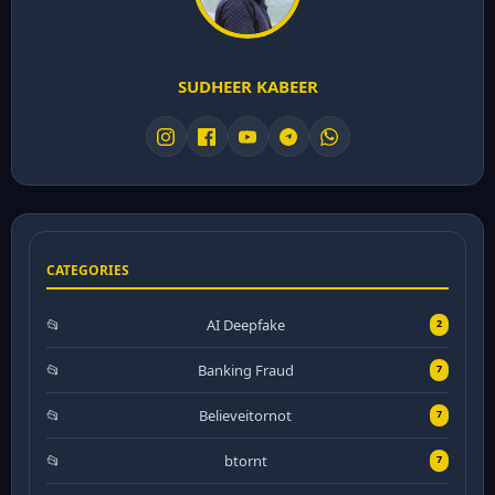
SUDHEER KABEER
CATEGORIES
AI Deepfake
2
Banking Fraud
7
Believeitornot
7
btornt
7