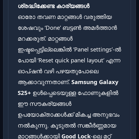
ശ്രദ്ധിക്കേണ്ട കാര്യങ്ങൾ
ഓരോ തവണ മാറ്റങ്ങൾ വരുത്തിയ
ശേഷവും ‘Done’ ബട്ടൺ അമർത്താൻ
മറക്കരുത്. മാറ്റങ്ങൾ
ഇഷ്ടപ്പെട്ടില്ലെങ്കിൽ ‘Panel settings’-ൽ
പോയി ‘Reset quick panel layout’ എന്ന
ഓപ്ഷൻ വഴി പഴയതുപോലെ
ആക്കാവുന്നതാണ്.
Samsung Galaxy
S25+
ഉൾപ്പെടെയുള്ള ഫോണുകളിൽ
ഈ സൗകര്യങ്ങൾ
ഉപയോക്താക്കൾക്ക് മികച്ച അനുഭവം
നൽകുന്നു. കൂടുതൽ സങ്കീർണ്ണമായ
മാറ്റങ്ങൾക്കായി
Good Lock
-ലെ മറ്റ്