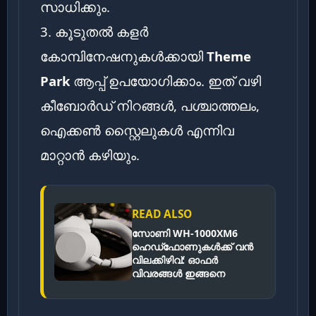
സാധിക്കും.
3. കൂടുതൽ കളർ
കോമ്പിനേഷനുകൾക്കായി
Theme
Park
ആപ്പ് ഉപയോഗിക്കാം. ഇത് വഴി
കീബോർഡ് നിറങ്ങൾ, പശ്ചാത്തലം,
ഐക്കൺ സ്റ്റൈലുകൾ എന്നിവ
മാറ്റാൻ കഴിയും.
READ ALSO
സോണി WH-1000XM6
ഹെഡ്‌ഫോണുകൾക്ക് വൻ
വിലക്കിഴിവ്: ഓഫർ
വിവരങ്ങൾ ഇങ്ങനെ