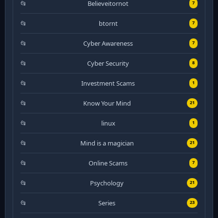
Believeitornot
7
btornt
7
Cyber Awareness
7
Cyber Security
8
Investment Scams
1
Know Your Mind
21
linux
1
Mind is a magician
21
Online Scams
7
Psychology
21
Series
23