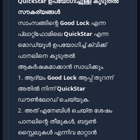
QuickStar ഉപയോഗിച്ചുള്ള കൂടുതൽ
സൗകര്യങ്ങൾ
സാംസങ്ങിന്റെ
Good Lock
എന്ന
പ്ലാറ്റ്‌ഫോമിലെ
QuickStar
എന്ന
മൊഡ്യൂൾ ഉപയോഗിച്ച് ക്വിക്ക്
പാനലിനെ കൂടുതൽ
ആകർഷകമാക്കാൻ സാധിക്കും.
1. ആദ്യം
Good Lock
ആപ്പ് തുറന്ന്
അതിൽ നിന്ന്
QuickStar
ഡൗൺലോഡ് ചെയ്യുക.
2. അത് എനേബിൾ ചെയ്ത ശേഷം
പാനലിന്റെ തീമുകൾ, ബട്ടൺ
സ്റ്റൈലുകൾ എന്നിവ മാറ്റാൻ