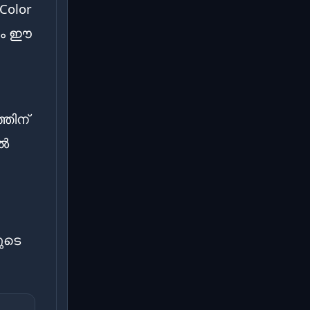
Color
്രം ഈ
തിന്
ിൽ
ുടെ