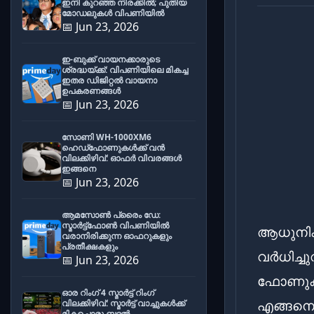
ഇനി കുറഞ്ഞ നിരക്കിൽ; പുതിയ
മോഡലുകൾ വിപണിയിൽ
📅 Jun 23, 2026
ഇ-ബുക്ക് വായനക്കാരുടെ
ശ്രദ്ധയ്ക്ക്: വിപണിയിലെ മികച്ച
ഇതര ഡിജിറ്റൽ വായനാ
ഉപകരണങ്ങൾ
📅 Jun 23, 2026
സോണി WH-1000XM6
ഹെഡ്‌ഫോണുകൾക്ക് വൻ
വിലക്കിഴിവ്: ഓഫർ വിവരങ്ങൾ
ഇങ്ങനെ
📅 Jun 23, 2026
ആമസോൺ പ്രൈം ഡേ:
സ്മാർട്ട്ഫോൺ വിപണിയിൽ
ആധുനിക
വരാനിരിക്കുന്ന ഓഫറുകളും
പ്രതീക്ഷകളും
വർധിച്
📅 Jun 23, 2026
ഫോണുകളി
ഓര റിംഗ് 4 സ്മാർട്ട് റിംഗ്
എങ്ങനെയ
വിലക്കിഴിവ്: സ്മാർട്ട് വാച്ചുകൾക്ക്
മികച്ചൊരു ബദൽ