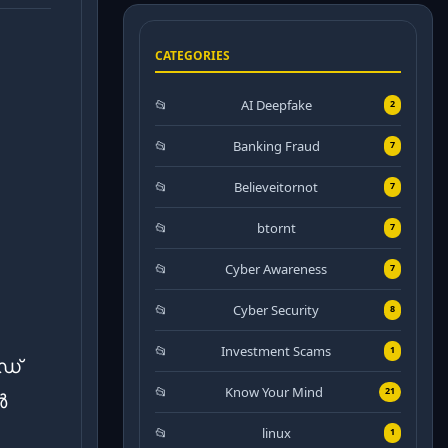
CATEGORIES
AI Deepfake
2
Banking Fraud
7
Believeitornot
7
btornt
7
Cyber Awareness
7
Cyber Security
8
Investment Scams
1
ഡ്
Know Your Mind
21
ർ
linux
1