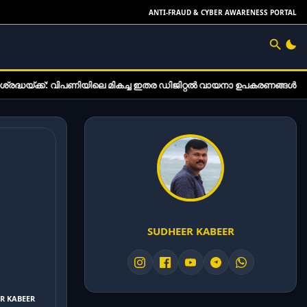
ANTI-FRAUD & CYBER AWARENESS PORTAL
ിയിലെ മികച്ച ഇതര ഡിജിറ്റൽ വായനാ ഉപകരണങ്ങൾ
സോണി WH-1
SUDHEER KABEER
ER KABEER