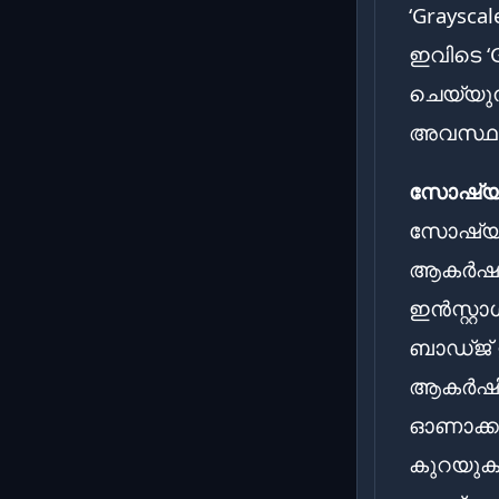
‘Graysca
ഇവിടെ ‘G
ചെയ്യു
അവസ്ഥ മ
സോഷ്യൽ
സോഷ്യൽ
ആകർഷകമാ
ഇൻസ്റ്റ
ബാഡ്ജ് 
ആകർഷിക്
ഓണാക്ക
കുറയുക