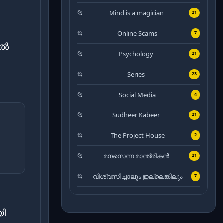
Mind is a magician
21
Online Scams
7
യൽ
Psychology
21
Series
23
Social Media
4
Sudheer Kabeer
21
The Project House
2
മനസെന്ന മാന്ത്രികൻ
21
വിശ്വസിച്ചാലും ഇല്ലെങ്കിലും
7
ി