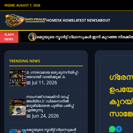
FRIDAY, AUGUST 7, 2026
HOME
SK HOME
LATEST NEWS
ABOUT
FLASH
െറ്റയുടെ സ്മാർട്ട് ഗ്ലാസുകൾ ഇനി കുറഞ്ഞ നിരക്കിൽ; പുതിയ മോഡലു
NEWS
TRENDING NEWS
⚠️ ഗൗരവമായ ഒരു മുന്നറിയിപ്പ് -
ഗ്രേസ
ദയവായി വായിക്കുക! ⚠️
📅 Jul 11, 2026
ഉപയോ
സാംസങ് ഗാലക്സി വാച്ച്
കുറയ്
അൾട്രാ 2: ഡിസൈനിൽ
മാറ്റമില്ലാതെ പുതിയ പതിപ്പ്
എത്തുന്നു
സാങ്ക
📅 Jun 24, 2026
മെറ്റയുടെ സ്മാർട്ട് ഗ്ലാസുകൾ