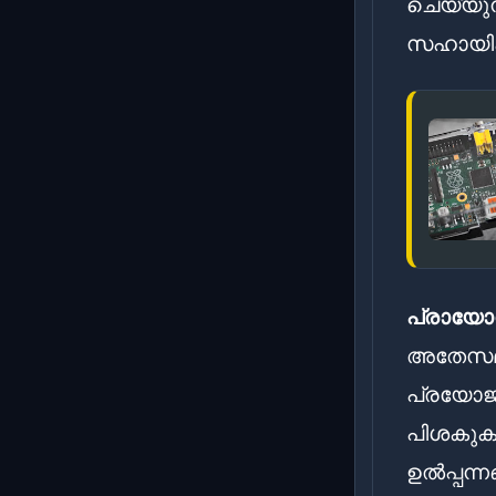
ചെയ്യുന
സഹായിക്
പ്രായ
അതേസമയ
പ്രയോജന
പിശകുക
ഉൽപ്പന്ന