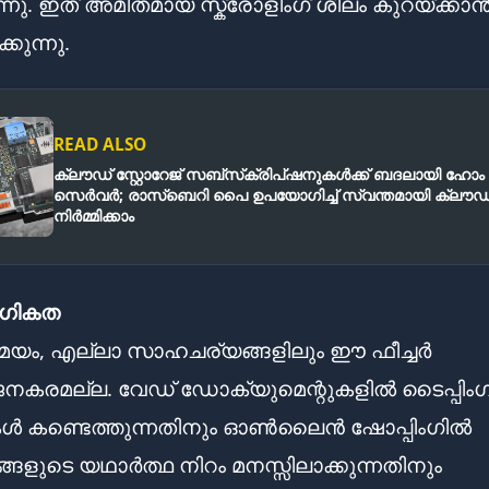
്നു. ഇത് അമിതമായ സ്ക്രോളിംഗ് ശീലം കുറയ്ക്കാ
കുന്നു.
READ ALSO
ക്ലൗഡ് സ്റ്റോറേജ് സബ്‌സ്‌ക്രിപ്‌ഷനുകൾക്ക് ബദലായി ഹോം
സെർവർ; രാസ്‌ബെറി പൈ ഉപയോഗിച്ച് സ്വന്തമായി ക്ലൗഡ
നിർമ്മിക്കാം
ോഗികത
ം, എല്ലാ സാഹചര്യങ്ങളിലും ഈ ഫീച്ചർ
കരമല്ല. വേഡ് ഡോക്യുമെന്റുകളിൽ ടൈപ്പിംഗ
ൾ കണ്ടെത്തുന്നതിനും ഓൺലൈൻ ഷോപ്പിംഗിൽ
ങ്ങളുടെ യഥാർത്ഥ നിറം മനസ്സിലാക്കുന്നതിനും