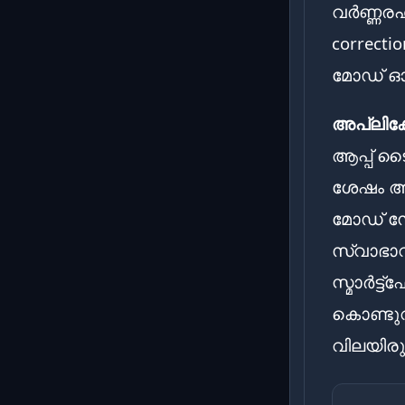
വർണ്ണരഹ
correct
മോഡ് ഓ
അപ്ലിക
ആപ്പ് ട
ശേഷം ആപ
മോഡ് 
സ്വാഭാവ
സ്മാർട്
കൊണ്ടു
വിലയിരു