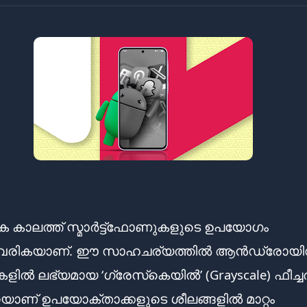
 കാലത്ത് സ്മാർട്ട്ഫോണുകളുടെ ഉപയോഗം
ചുവരികയാണ്. ഈ സാഹചര്യത്തിൽ ആൻഡ്രോയി
ൽ ലഭ്യമായ ‘ഗ്രേസ്‌കെയിൽ’ (Grayscale) ഫീച്ച
ാണ് ഉപയോക്താക്കളുടെ ശീലങ്ങളിൽ മാറ്റം