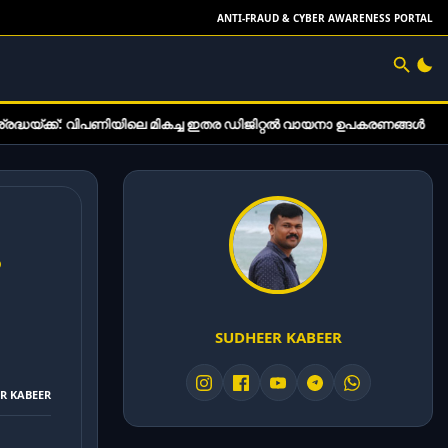
ANTI-FRAUD & CYBER AWARENESS PORTAL
െ മികച്ച ഇതര ഡിജിറ്റൽ വായനാ ഉപകരണങ്ങൾ
സോണി WH-1000X
SUDHEER KABEER
ER KABEER