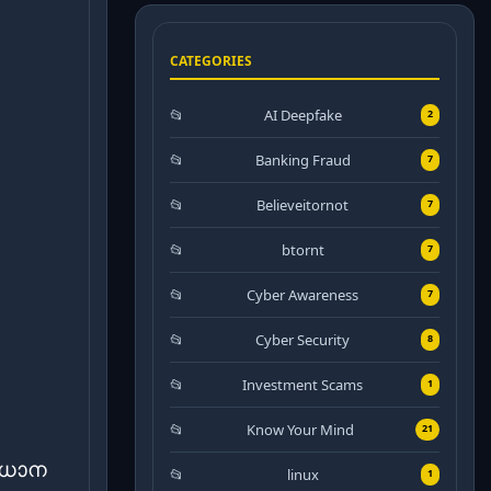
CATEGORIES
AI Deepfake
2
Banking Fraud
7
Believeitornot
7
btornt
7
Cyber Awareness
7
Cyber Security
8
Investment Scams
1
Know Your Mind
21
രധാന
linux
1