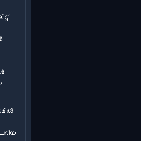
്റ്
ൾ
കൾ
െ
ോമിൽ
ചെറിയ