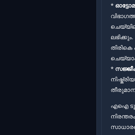
*
ഓട്ടോമ
വിഭാഗത്ത
ചെയ്യില
ലഭിക്ക
തിരികെ 
ചെയ്യാം
*
സജ്ജീ
നിഷ്ക്ര
തീരുമാനി
എഐ ടൂളു
നിരന്തരം
സാധാരണ