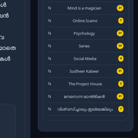
കൾ
Mind is a magician
21
ലൈൻ
Online Scams
7
Psychology
21
ിവ
Series
23
്യാതെ
ുകൾ
Social Media
4
Sudheer Kabeer
21
The Project House
2
മനസെന്ന മാന്ത്രികൻ
21
വിശ്വസിച്ചാലും ഇല്ലെങ്കിലും
7