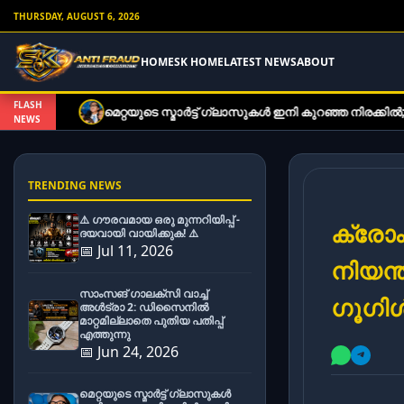
THURSDAY, AUGUST 6, 2026
HOME
SK HOME
LATEST NEWS
ABOUT
FLASH
യുടെ സ്മാർട്ട് ഗ്ലാസുകൾ ഇനി കുറഞ്ഞ നിരക്കിൽ; പുതിയ മോഡലുകൾ 
NEWS
TRENDING NEWS
⚠️ ഗൗരവമായ ഒരു മുന്നറിയിപ്പ് -
ക്രോം
ദയവായി വായിക്കുക! ⚠️
📅 Jul 11, 2026
നിയന്
സാംസങ് ഗാലക്സി വാച്ച്
ഗൂഗി
അൾട്രാ 2: ഡിസൈനിൽ
മാറ്റമില്ലാതെ പുതിയ പതിപ്പ്
എത്തുന്നു
📅 Jun 24, 2026
മെറ്റയുടെ സ്മാർട്ട് ഗ്ലാസുകൾ