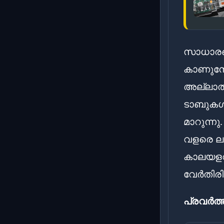
സാധാരണ
കാണുമ്
അല്ലാത്ത
ടാബുകൾ 
മാറുന്ന
വളരെ ലള
കാലയളവി
വേർതിരിച്
പ്രവർത്