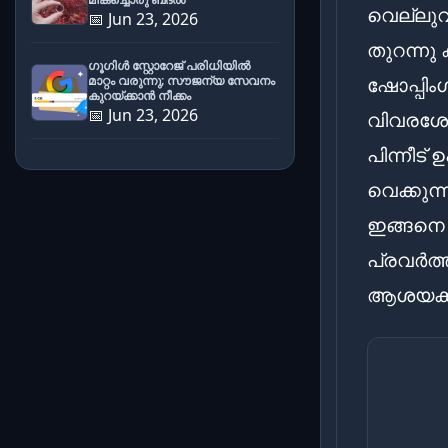
വെല്ലു
📅 Jun 23, 2026
തുറന്നു
ഗൂഗിൾ സ്റ്റോറേജ് പരിധിയിൽ
ഷോപ്പിം
മാറ്റം വരുന്നു; സൗജന്യ സേവനം
കുറയ്ക്കാൻ നീക്കം
📅 Jun 23, 2026
വിവരശേഖ
പിന്നീട
വെക്കുന
ഇങ്ങനെ ത
പ്രവർത
ആശയക്കുഴ