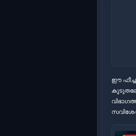
ഈ ഫീച്ച
കൂടുതല
വിഭാഗത്ത
സവിശേഷ