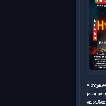
*
സുരക്
ഉപയോഗിച
ബാധിക്ക