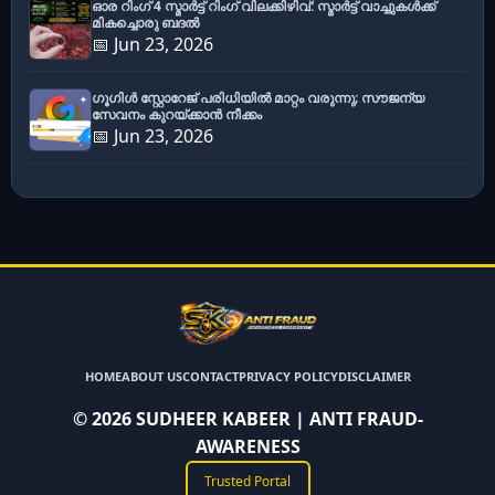
ഓര റിംഗ് 4 സ്മാർട്ട് റിംഗ് വിലക്കിഴിവ്: സ്മാർട്ട് വാച്ചുകൾക്ക്
മികച്ചൊരു ബദൽ
📅 Jun 23, 2026
ഗൂഗിൾ സ്റ്റോറേജ് പരിധിയിൽ മാറ്റം വരുന്നു; സൗജന്യ
സേവനം കുറയ്ക്കാൻ നീക്കം
📅 Jun 23, 2026
HOME
ABOUT US
CONTACT
PRIVACY POLICY
DISCLAIMER
©
2026
SUDHEER KABEER | ANTI FRAUD-
AWARENESS
Trusted Portal