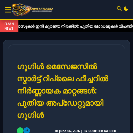
☰
FLASH
ഗ്ലാസുകൾ ഇനി കുറഞ്ഞ നിരക്കിൽ; പുതിയ മോഡലുകൾ വിപണിയിൽ
NEWS
ഗൂഗിൾ മെസേജസിൽ
സ്മാർട്ട് റിപ്ലൈ ഫീച്ചറിൽ
നിർണ്ണായക മാറ്റങ്ങൾ:
പുതിയ അപ്‌ഡേറ്റുമായി
ഗൂഗിൾ
📅 June 06, 2026 | BY SUDHEER KABEER