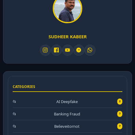
SUDHEER KABEER
CATEGORIES
AI Deepfake
2
Banking Fraud
7
Believeitornot
7