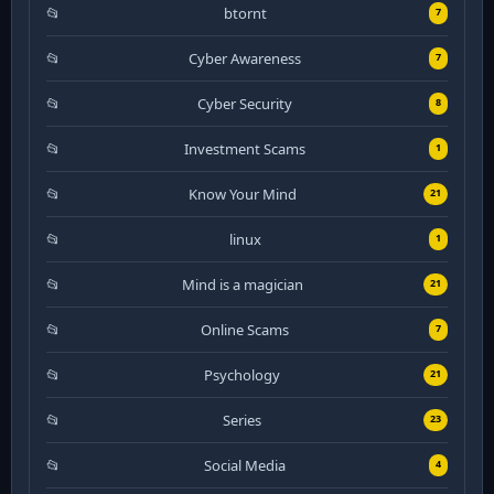
btornt
7
Cyber Awareness
7
Cyber Security
8
Investment Scams
1
Know Your Mind
21
linux
1
Mind is a magician
21
Online Scams
7
Psychology
21
Series
23
Social Media
4