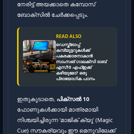
നേരിട്ട് അയക്കാതെ കമ്പോസ്
ബോക്സിൽ ചേർക്കപ്പെടും.
READ ALSO
ഡെസ്ക്ടോപ്പ്
കമ്പ്യൂട്ടറുകൾക്ക്
പകരക്കാരനാകാൻ
സാംസങ് ഗാലക്‌സി ടാബ്
എസ്10 എഫ്ഇക്ക്
കഴിയുമോ? ഒരു
പ്രായോഗിക പഠനം
ഇതുകൂടാതെ,
പിക്സൽ 10
ഫോണുകൾക്കായി മാത്രമായി
നിശ്ചയിച്ചിരുന്ന ‘മാജിക് ക്യൂ’ (Magic
Cue) സൗകര്യവും ഈ മെനുവിലേക്ക്