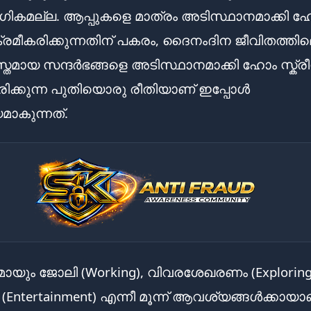
ികമല്ല. ആപ്പുകളെ മാത്രം അടിസ്ഥാനമാക്കി 
 ക്രമീകരിക്കുന്നതിന് പകരം, ദൈനംദിന ജീവിതത്തി
്തമായ സന്ദർഭങ്ങളെ അടിസ്ഥാനമാക്കി ഹോം സ്ക്ര
ിക്കുന്ന പുതിയൊരു രീതിയാണ് ഇപ്പോൾ
മാകുന്നത്.
ായും ജോലി (Working), വിവരശേഖരണം (Exploring
(Entertainment) എന്നീ മൂന്ന് ആവശ്യങ്ങൾക്കായാ