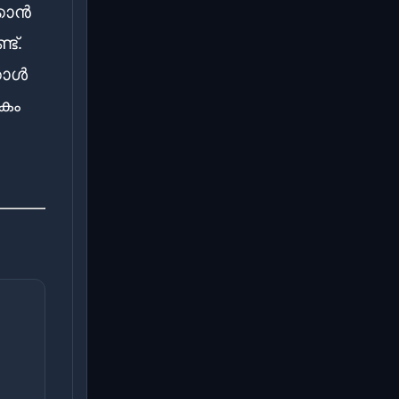
കാൻ
ട്.
കാൾ
കം