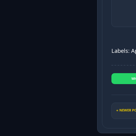
Labels: 
Wh
« NEWER P