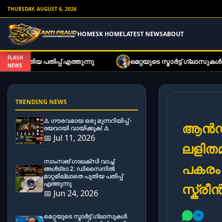
THURSDAY, AUGUST 6, 2026
HOME
SK HOME
LATEST NEWS
ABOUT
FLASH
പ് എത്തുന്നു
മെറ്റയുടെ സ്മാർട്ട് ഗ്ലാസുകൾ ഇനി കുറഞ്ഞ
NEWS
TRENDING NEWS
⚠️ ഗൗരവമായ ഒരു മുന്നറിയിപ്പ് -
ആൻഡ
ദയവായി വായിക്കുക! ⚠️
📅 Jul 11, 2026
ലളിതമ
സാംസങ് ഗാലക്സി വാച്ച്
പകരം 
അൾട്രാ 2: ഡിസൈനിൽ
മാറ്റമില്ലാതെ പുതിയ പതിപ്പ്
എത്തുന്നു
സ്ക്രീ
📅 Jun 24, 2026
മെറ്റയുടെ സ്മാർട്ട് ഗ്ലാസുകൾ