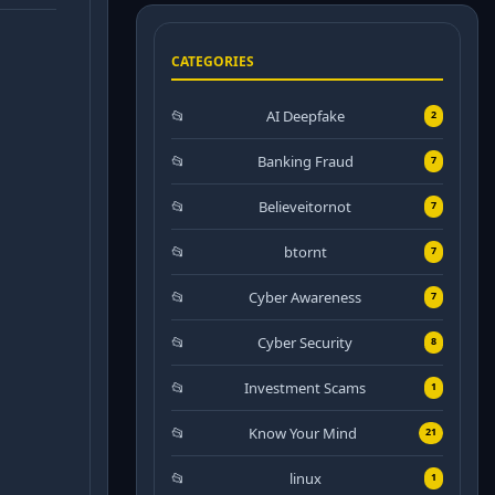
CATEGORIES
AI Deepfake
2
Banking Fraud
7
Believeitornot
7
btornt
7
Cyber Awareness
7
Cyber Security
8
Investment Scams
1
Know Your Mind
21
linux
1