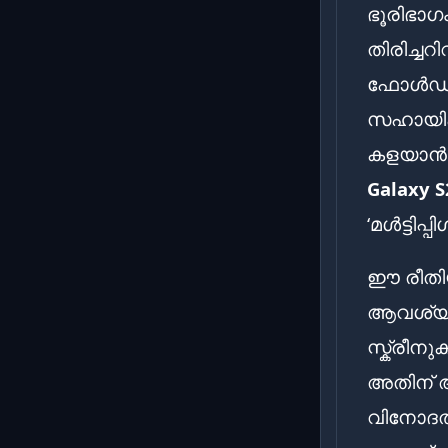
ഭൂരിഭാഗ
തിരിച്ചറ
ഫോൾഡറുക
സഹായിക്
കളയാൻ 
Galaxy S
‘മൾട്ടി
ഈ രീതിയ
ആവശ്യമ
സ്ക്രീന
അതിന് ആ
വിനോദത്