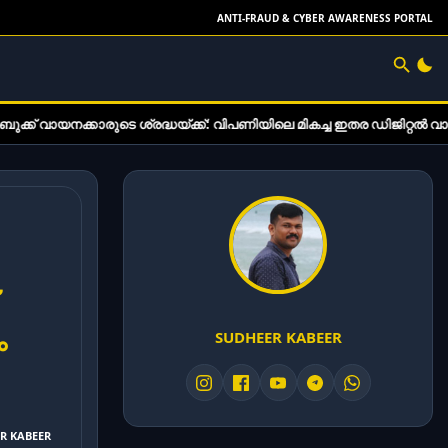
ANTI-FRAUD & CYBER AWARENESS PORTAL
രുടെ ശ്രദ്ധയ്ക്ക്: വിപണിയിലെ മികച്ച ഇതര ഡിജിറ്റൽ വായനാ ഉപകരണങ
ം
SUDHEER KABEER
ER KABEER