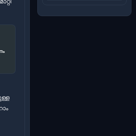
റ്റി
നം
ള്ള
ഹോം