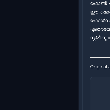
ഫോൺ കൂ
ഈ ‘മൊമെന
ഫോൾഡറു
എത്രയോ
സ്ക്രീന
Original 