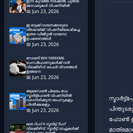
ഇനി കുറഞ്ഞ നിരക്കിൽ; പുതിയ
മോഡലുകൾ വിപണിയിൽ
📅 Jun 23, 2026
ഇ-ബുക്ക് വായനക്കാരുടെ
ശ്രദ്ധയ്ക്ക്: വിപണിയിലെ മികച്ച
ഇതര ഡിജിറ്റൽ വായനാ
ഉപകരണങ്ങൾ
📅 Jun 23, 2026
സോണി WH-1000XM6
ഹെഡ്‌ഫോണുകൾക്ക് വൻ
വിലക്കിഴിവ്: ഓഫർ വിവരങ്ങൾ
ഇങ്ങനെ
📅 Jun 23, 2026
ആമസോൺ പ്രൈം ഡേ:
സ്മാർട്ട്ഫോൺ വിപണിയിൽ
സ്മാർട്ട
വരാനിരിക്കുന്ന ഓഫറുകളും
പ്രതീക്ഷകളും
പിന്തുടര
📅 Jun 23, 2026
ഫോൺ ഉപ
ഓര റിംഗ് 4 സ്മാർട്ട് റിംഗ്
മാത്രമാ
വിലക്കിഴിവ്: സ്മാർട്ട് വാച്ചുകൾക്ക്
മികച്ചൊരു ബദൽ