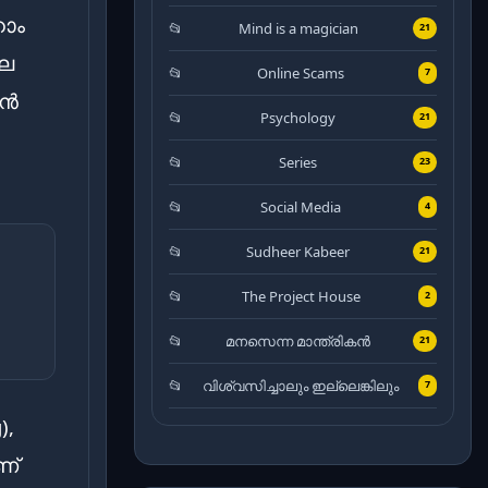
ഹോം
Mind is a magician
21
ലെ
Online Scams
7
ീൻ
Psychology
21
Series
23
Social Media
4
Sudheer Kabeer
21
The Project House
2
മനസെന്ന മാന്ത്രികൻ
21
വിശ്വസിച്ചാലും ഇല്ലെങ്കിലും
7
),
ണ്