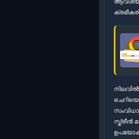
ആവശ്യാ
ക്രമീകര
നിലവിൽ 
ചെറിയൊ
സംവിധാന
സ്ക്രീൻ 
ഉപയോക്ത