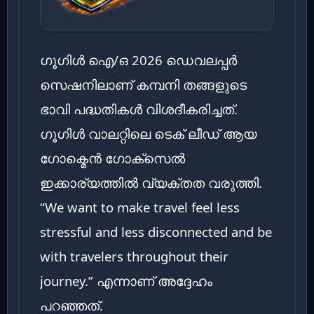
ഗൂഗിൾ ഐ/ഒ 2026 ഡെവലപ്പർ
സെഷനിലാണ് കമ്പനി തങ്ങളുടെ
ഭാവി പദ്ധതികൾ വിശദീകരിച്ചത്.
ഗൂഗിൾ വാലറ്റിലെ ടെക് ലീഡ് ആയ
ഗോക്മെൻ ഗോക്സെൽ
ഇക്കാര്യത്തിൽ വ്യക്തത വരുത്തി.
“We want to make travel feel less
stressful and less disconnected and be
with travelers throughout their
journey.” എന്നാണ് അദ്ദേഹം
പറഞ്ഞത്.