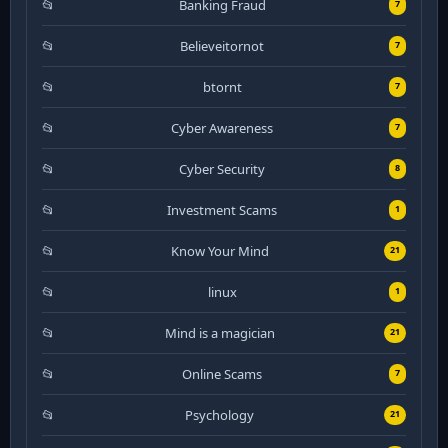
Banking Fraud
7
Believeitornot
7
btornt
7
Cyber Awareness
7
Cyber Security
8
Investment Scams
1
Know Your Mind
21
linux
1
Mind is a magician
21
Online Scams
7
Psychology
21