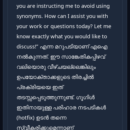
you are instructing me to avoid using
synonyms. How can I assist you with
your work or questions today? Let me
know exactly what you would like to
discuss!” എന്ന മറുപടിയാണ് എഐ
നൽകുന്നത്. ഈ സാങ്കേതികപ്പിഴവ്
വലിയൊരു വീഴ്ചയല്ലെങ്കിലും
ഉപയോക്താക്കളുടെ തിരച്ചിൽ
പ്രക്രിയയെ ഇത്
തടസ്സപ്പെടുത്തുന്നുണ്ട്. ഗൂഗിൾ
ഇതിനായുള്ള പരിഹാര നടപടികൾ
(hotfix) ഉടൻ തന്നെ
സ്വീകരിക്കുമെന്നാണ്