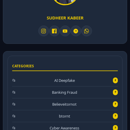
SUDHEER KABEER
CATEGORIES
AI Deepfake
2
Banking Fraud
7
Believeitornot
7
btornt
7
Cyber Awareness
7