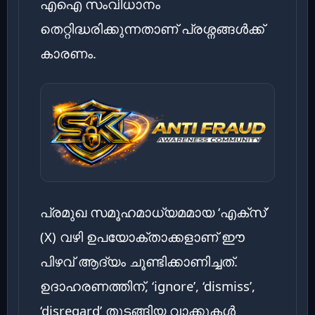
എഐ സംവിധാനം
തെറ്റിദ്ധരിക്കുന്നതാണ് പ്രശ്നങ്ങൾക്ക്
കാരണം.
പ്രമുഖ സമൂഹമാധ്യമമായ ‘എക്സ്’
(X) വഴി ഉപയോക്താക്കളാണ് ഈ
പിഴവ് ആദ്യം ചൂണ്ടിക്കാണിച്ചത്.
ഉദാഹരണത്തിന്, ‘ignore’, ‘dismiss’,
‘disregard’ തുടങ്ങിയ വാക്കുകൾ