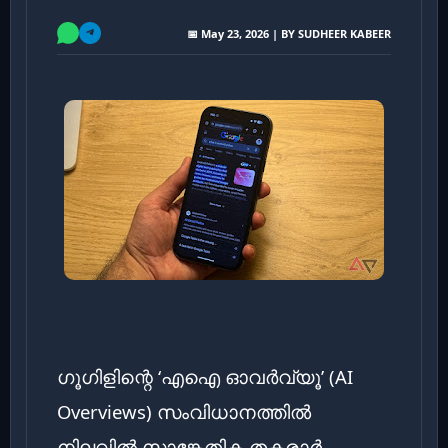
📅 May 23, 2026 | BY SUDHEER KABEER
ഗൂഗിളിന്റെ ‘എഐ ഓവർവ്യൂ’ (AI
Overviews) സംവിധാനത്തിൽ
നിലവിൽ സാങ്കേതിക തകരാർ