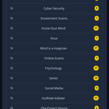
Cyber Security
8
Investment Scams
1
Know Your Mind
21
linux
1
Mind is a magician
21
Online Scams
7
Psychology
21
Series
23
Social Media
4
Sudheer Kabeer
21
The Project House
2