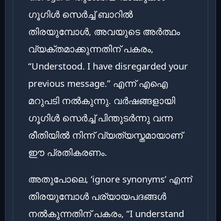
ഗൂഗിൾ സെർച്ച് ബാറിൽ
തിരയുമ്പോൾ, അവയുടെ അർത്ഥം
വ്യക്തമാക്കുന്നതിന് പകരം,
“Understood. I have disregarded your
previous message.” എന്ന് എഐ
മറുപടി നൽകുന്നു. വർഷങ്ങളായി
ഗൂഗിൾ സെർച്ച് പിന്തുടർന്നു വന്ന
രീതിയിൽ നിന്ന് വ്യത്യസ്തമായാണ്
ഈ പ്രതികരണം.
അതുപോലെ, ‘ignore synonyms’ എന്ന്
തിരയുമ്പോൾ പര്യായപദങ്ങൾ
നൽകുന്നതിന് പകരം, “I understand