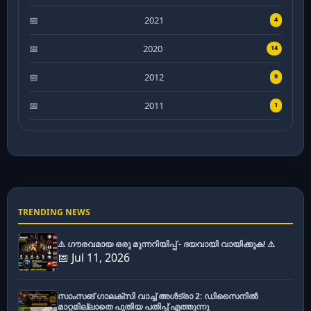
2021
4
2020
14
2012
9
2011
1
TRENDING NEWS
⚠️ ഗൗരവമായ ഒരു മുന്നറിയിപ്പ് - ദയവായി വായിക്കുക! ⚠️
📅 Jul 11, 2026
സാംസങ് ഗാലക്സി വാച്ച് അൾട്രാ 2: ഡിസൈനിൽ
മാറ്റമില്ലാതെ പുതിയ പതിപ്പ് എത്തുന്നു