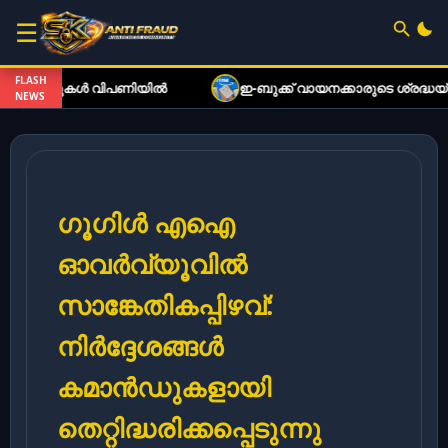
☰
FLASH
ലുകൾ വിപണിയിൽ
ഇ-ബുക്ക് വായനക്കാരുടെ ശ്രദ്ധയ്ക്ക്: വി
NEWS
ഗൂഗിൾ എഐ
ഓവർവ്യൂവിൽ
സാങ്കേതികപ്പിഴവ്:
നിർദ്ദേശങ്ങൾ
കമാൻഡുകളായി
തെറ്റിദ്ധരിക്കപ്പെടുന്നു