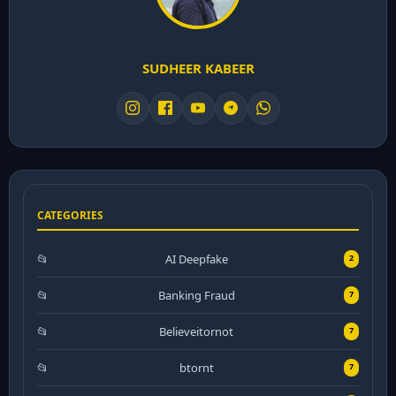
SUDHEER KABEER
CATEGORIES
AI Deepfake
2
Banking Fraud
7
Believeitornot
7
btornt
7