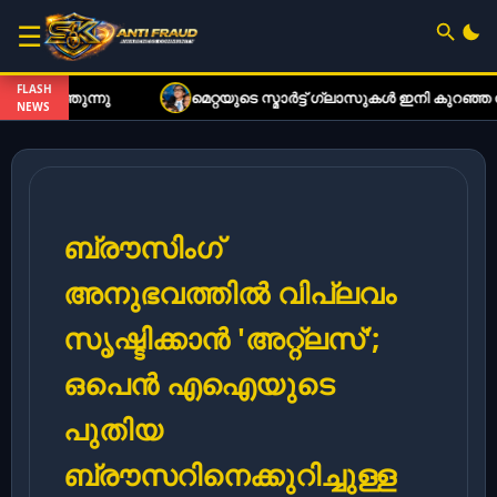
☰
FLASH
മെറ്റയുടെ സ്മാർട്ട് ഗ്ലാസുകൾ ഇനി കുറഞ്ഞ നിരക്കിൽ; 
NEWS
ബ്രൗസിംഗ്
അനുഭവത്തിൽ വിപ്ലവം
സൃഷ്ടിക്കാൻ 'അറ്റ്‌ലസ്';
ഒപെൻ എഐയുടെ
പുതിയ
ബ്രൗസറിനെക്കുറിച്ചുള്ള