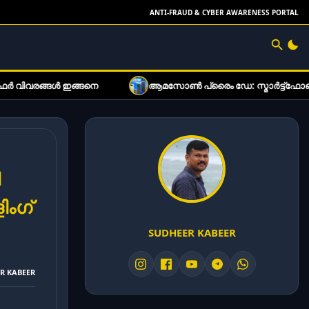
ANTI-FRAUD & CYBER AWARENESS PORTAL
ആമസോൺ പ്രൈം ഡേ: സ്മാർട്ട്ഫോൺ വിപണിയിൽ വരാനിരിക്
ി
ിംഗ്
SUDHEER KABEER
ER KABEER