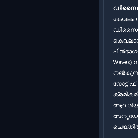
ഡിസൈനും
കേവലം 
ഡിസൈനു
കെവ്‌ല
പിൻഭാഗത്
Waves) 
നൽകുന്ന
നോട്ടി
ക്രമീകര
ആവശ്യങ
അനുയോജ
ചെയ്തിരി