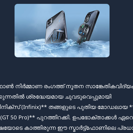
ട്ഫോൺ നിർമ്മാണ രംഗത്ത് നൂതന സാങ്കേതികവിദ്
ക്കുന്നതിൽ ശ്രദ്ധേയമായ ചുവടുവെപ്പുമായി
ിക്സ് (Infinix)** തങ്ങളുടെ പുതിയ മോഡലായ **
 (GT 50 Pro)** പുറത്തിറക്കി. ഉപഭോക്താക്കൾ ഏറെ
യോടെ കാത്തിരുന്ന ഈ സ്മാർട്ട്ഫോണിലെ പ്രധ