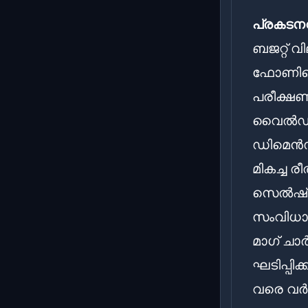
പ്രകടനവ
ബജറ്റ് 
ഫോണിലെ 
പരീക്ഷണ
വൈൽഡ് ല
ഡിമെൻസിറ
മികച്ച ര
സെൽഷ്യസ
സംവിധാന
മാഗ് ചാർ
ഘടിപ്പിക
വരെ വർദ്