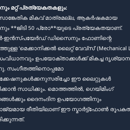
 മറ്റ് പ്രത്യേകതകളും:
സാങ്കേതിക മികവ് മാത്രമല്ല, ആകർഷകമായ
ം **ജിടി 50 പ്രോ**യുടെ പ്രത്യേകതയാണ്.
ാർ-ഇൻസ്‌പയേർഡ് ഡിസൈനും ഫോണിന്റെ
തുള്ള ‘മെക്കാനിക്കൽ ലൈറ്റ് വേവ്‌സ്’ (Mechanical 
സംവിധാനവും ഉപയോക്താക്കൾക്ക് മികച്ച ദൃശ്യാ
ു. സംഗീതത്തിനൊപ്പമോ
ഫിക്കേഷനുകൾക്കനുസരിച്ചോ ഈ ലൈറ്റുകൾ
ിക്കാൻ സാധിക്കും. മൊത്തത്തിൽ, ഗെയിമിംഗ്
്ങൾക്കും ദൈനംദിന ഉപയോഗത്തിനും
്യമായ രീതിയിലാണ് ഈ സ്മാർട്ട്ഫോൺ രൂപകൽ
ക്കുന്നത്.