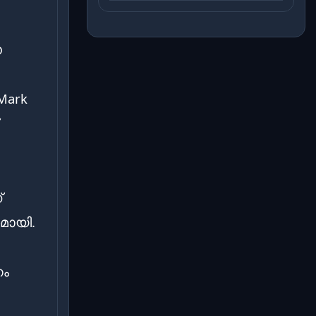
ഈ
Mark
്
മായി.
നം