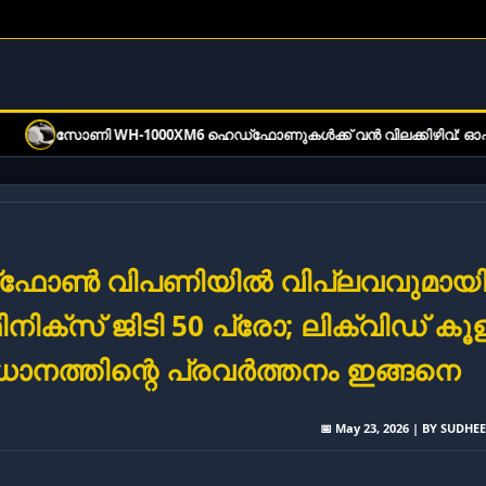
0XM6 ഹെഡ്‌ഫോണുകൾക്ക് വൻ വിലക്കിഴിവ്: ഓഫർ വിവരങ്ങൾ ഇങ്ങനെ
ട്ട്ഫോൺ വിപണിയിൽ വിപ്ലവവുമായ
ിക്സ് ജിടി 50 പ്രോ; ലിക്വിഡ് കൂള
ാനത്തിന്റെ പ്രവർത്തനം ഇങ്ങനെ
📅 May 23, 2026 | BY SUDHE