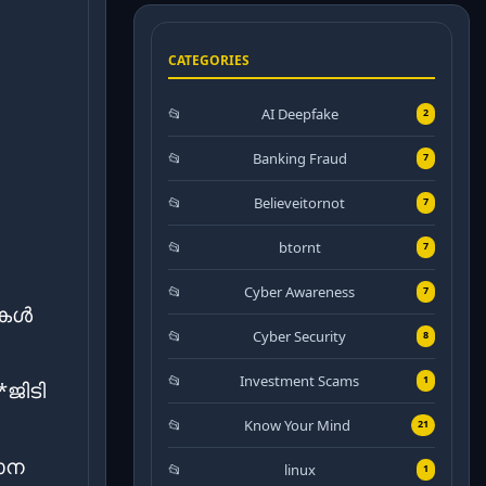
CATEGORIES
AI Deepfake
2
Banking Fraud
7
Believeitornot
7
btornt
7
Cyber Awareness
7
യകൾ
Cyber Security
8
Investment Scams
1
ജിടി
Know Your Mind
21
ാന
linux
1