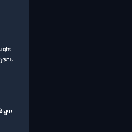
Light
നുഭവം
പ്പന