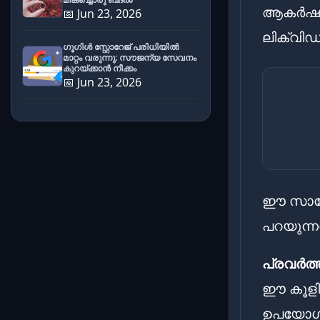
ആകർഷണം
📅 Jun 23, 2026
ലിക്വിഡ
ഗൂഗിൾ സ്റ്റോറേജ് പരിധിയിൽ
മാറ്റം വരുന്നു; സൗജന്യ സേവനം
കുറയ്ക്കാൻ നീക്കം
📅 Jun 23, 2026
ഈ സാങ്ക
പറയുന്
പ്രവർത്
ഈ കൂളിം
ഉപയോഗിച്