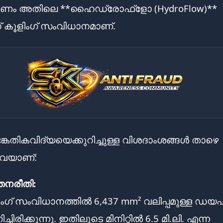
 അതിലെ **ഹൈഡ്രോഫ്ളോ (HydroFlow)**
് കൂളിംഗ് സംവിധാനമാണ്.
േതികവിദ്യയെക്കുറിച്ചുള്ള വിശദാംശങ്ങൾ താഴെ
നവയാണ്:
തനരീതി:
ഗ് സംവിധാനത്തിൽ 6,437 mm² വലിപ്പമുള്ള ഡയഫ
ചിരിക്കുന്നു. ഇതിലൂടെ മിനിറ്റിൽ 6.5 മി.ലി. എന്ന