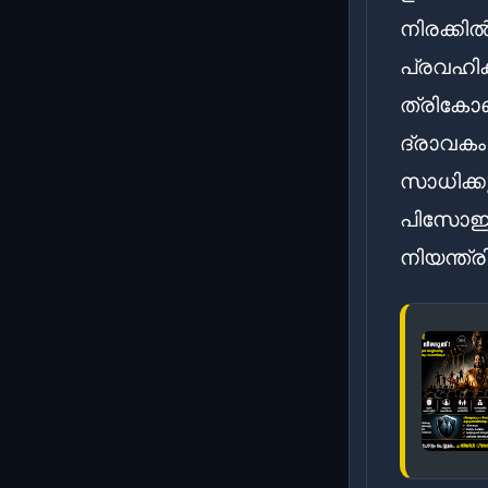
നിരക്കി
പ്രവഹിക
ത്രികോണ
ദ്രാവകം
സാധിക്കു
പിസോഇലക
നിയന്ത്രി