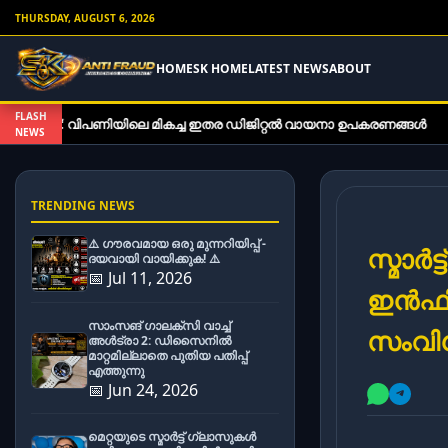
THURSDAY, AUGUST 6, 2026
HOME
SK HOME
LATEST NEWS
ABOUT
FLASH
ിലെ മികച്ച ഇതര ഡിജിറ്റൽ വായനാ ഉപകരണങ്ങൾ
സോണി WH-100
NEWS
TRENDING NEWS
⚠️ ഗൗരവമായ ഒരു മുന്നറിയിപ്പ് -
സ്മാർ
ദയവായി വായിക്കുക! ⚠️
📅 Jul 11, 2026
ഇൻഫിന
സാംസങ് ഗാലക്സി വാച്ച്
സംവിധ
അൾട്രാ 2: ഡിസൈനിൽ
മാറ്റമില്ലാതെ പുതിയ പതിപ്പ്
എത്തുന്നു
📅 Jun 24, 2026
മെറ്റയുടെ സ്മാർട്ട് ഗ്ലാസുകൾ