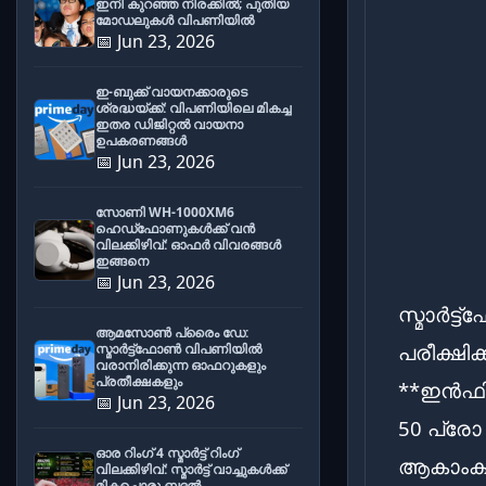
ഇനി കുറഞ്ഞ നിരക്കിൽ; പുതിയ
മോഡലുകൾ വിപണിയിൽ
📅 Jun 23, 2026
ഇ-ബുക്ക് വായനക്കാരുടെ
ശ്രദ്ധയ്ക്ക്: വിപണിയിലെ മികച്ച
ഇതര ഡിജിറ്റൽ വായനാ
ഉപകരണങ്ങൾ
📅 Jun 23, 2026
സോണി WH-1000XM6
ഹെഡ്‌ഫോണുകൾക്ക് വൻ
വിലക്കിഴിവ്: ഓഫർ വിവരങ്ങൾ
ഇങ്ങനെ
📅 Jun 23, 2026
സ്മാർട്
ആമസോൺ പ്രൈം ഡേ:
പരീക്ഷി
സ്മാർട്ട്ഫോൺ വിപണിയിൽ
വരാനിരിക്കുന്ന ഓഫറുകളും
പ്രതീക്ഷകളും
**ഇൻഫിന
📅 Jun 23, 2026
50 പ്രോ
ഓര റിംഗ് 4 സ്മാർട്ട് റിംഗ്
ആകാംക്ഷ
വിലക്കിഴിവ്: സ്മാർട്ട് വാച്ചുകൾക്ക്
മികച്ചൊരു ബദൽ