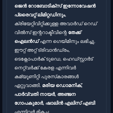
ജെൻ റോബോടിക്സ് ഇന്നോവേഷൻ
പ്രൈവറ്റ് ലിമിറ്റഡിനും
,
ക്രിയേറ്റിവിറ്റിക്കുള്ള അവാർഡ് റെഡ്
വിൽസ് ഇന്ററാക്ടീവിന്റെ
തേക്ക്
ഐലൻഡ്
എന്ന ഗെയിമിനും ലഭിച്ചു.
ഈറ്റ് അറ്റ് ട്രിവാൻഡ്രം,
ടെക്നോപാർക് ടുഡെ, ഹെഡ്സ്റ്റാർട്
നെറ്റ്‌വർക്ക് കേരള എന്നിവർ
കമ്യൂണിറ്റി പുരസ്‌കാരങ്ങൾ
ഏറ്റുവാങ്ങി.
മരിയ ഡൊമനിക്,
പാർവ്വതി നായർ, അഞ്ജന
ഗോപകുമാർ, ഷാലിൻ എലിസ് എബി
എന്നിവർ മികച്ച