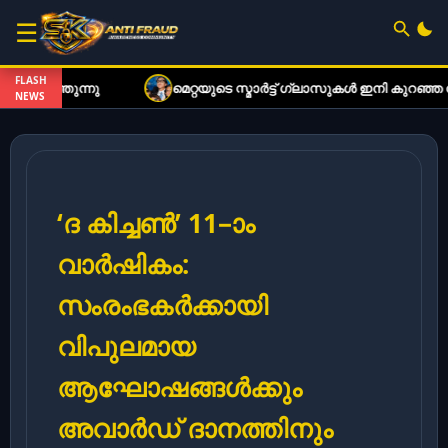
☰
FLASH
ന്നു
മെറ്റയുടെ സ്മാർട്ട് ഗ്ലാസുകൾ ഇനി കുറഞ്ഞ നിരക്ക
NEWS
‘ദ കിച്ചണ്‍’ 11–ാം
വാർഷികം:
സംരംഭകർക്കായി
വിപുലമായ
ആഘോഷങ്ങൾക്കും
അവാർഡ് ദാനത്തിനും