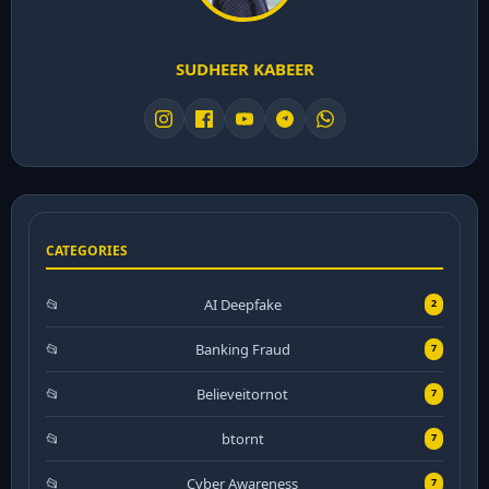
SUDHEER KABEER
CATEGORIES
AI Deepfake
2
Banking Fraud
7
Believeitornot
7
btornt
7
Cyber Awareness
7