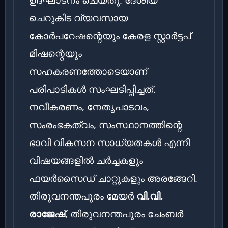
ചെറുകിട വ്യവസായ
കോർപറേഷന്റെയും കേരള സ്റ്റാർട്ടപ്
മിഷന്റെയും
സഹകരണത്തോടെയാണ്
പരിപാടികൾ സംഘടിപ്പിച്ചത്.
നവീകരണം, നേതൃപാടവം,
സംരംഭകത്വം, സംസ്ഥാനത്തിന്റെ
ഭാവി വികസന സാധ്യതകൾ എന്നീ
വിഷയങ്ങളിൽ ചർച്ചകളും
ഫയർസൈഡ് ചാറ്റുകളും അരങ്ങേറി.
തിരുവനന്തപുരം മേയർ
വി.വി.
രാജേഷ്
, തിരുവനന്തപുരം ചേംബർ