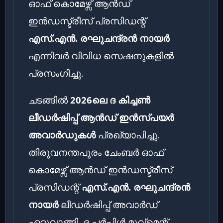
ഓഫ് കൊമേഴ്സ് ആൻഡ്
ഇൻഡസ്ട്രീസ് പ്രസിഡന്റ്
എസ്.എൻ. രഘുചന്ദ്രൻ നായർ
എന്നിവർ വിവിധ സെഷനുകളിൽ
പ്രസംഗിച്ചു.
ചടങ്ങിൽ
2026ലെ ദ കിച്ചണ്‍
ലീഡർഷിപ്പ് ആൻഡ് ഇന്‍സ്പയർ
അവാർഡുകൾ
പ്രഖ്യാപിച്ചു.
തിരുവനന്തപുരം ചേംബർ ഓഫ്
കൊമേഴ്സ് ആൻഡ് ഇൻഡസ്ട്രീസ്
പ്രസിഡന്റ്
എസ്.എൻ. രഘുചന്ദ്രൻ
നായർ
ലീഡർഷിപ്പ് അവാർഡ്
ഏറ്റുവാങ്ങി. ദ പർപ്പിൾ മൂവ്‌മെന്റ്