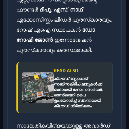
ഫൗണ്ടർ
ദീപു. എസ്. നാഥ്
എക്കോസിസ്റ്റം ലീഡർ പുരസ്‌കാരവും,
റോഷ് എഐ സ്ഥാപകൻ
ഡോ
റോഷി ജോൺ
ഇന്നോവേഷൻ
പുരസ്‌കാരവും കരസ്ഥമാക്കി.
READ ALSO
ക്ലൗഡ് സ്റ്റോറേജ്
സബ്‌സ്‌ക്രിപ്‌ഷനുകൾക്ക്
ബദലായി ഹോം സെർവർ;
രാസ്‌ബെറി പൈ
ഉപയോഗിച്ച് സ്വന്തമായി
ക്ലൗഡ് നിർമ്മിക്കാം
സാങ്കേതികവിദ്യയ്ക്കുള്ള അവാർഡ്