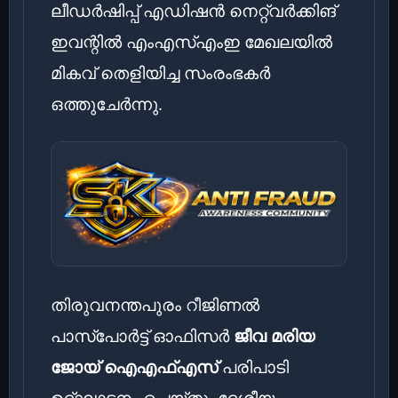
ലീഡർഷിപ്പ് എഡിഷൻ നെറ്റ്‌വർക്കിങ്
ഇവന്റിൽ എംഎസ്എംഇ മേഖലയിൽ
മികവ് തെളിയിച്ച സംരംഭകർ
ഒത്തുചേർന്നു.
തിരുവനന്തപുരം റീജിണൽ
പാസ്‌പോർട്ട് ഓഫിസർ
ജീവ മരിയ
ജോയ് ഐഎഫ്എസ്
പരിപാടി
ഉദ്ഘാടനം ചെയ്തു. ദേശീയ