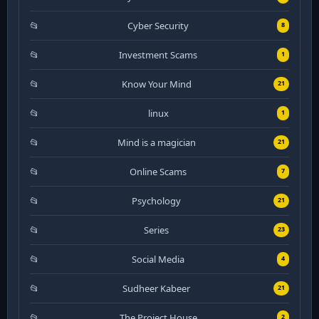
Cyber Security
8
Investment Scams
1
Know Your Mind
21
linux
1
Mind is a magician
21
Online Scams
7
Psychology
21
Series
23
Social Media
4
Sudheer Kabeer
21
The Project House
2