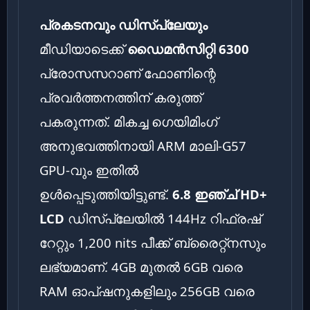
പ്രകടനവും ഡിസ്‌പ്ലേയും
മീഡിയാടെക്ക്
ഡൈമൻസിറ്റി 6300
പ്രോസസറാണ് ഫോണിന്റെ
പ്രവർത്തനത്തിന് കരുത്ത്
പകരുന്നത്. മികച്ച ഗെയിമിംഗ്
അനുഭവത്തിനായി ARM മാലി-G57
GPU-വും ഇതിൽ
ഉൾപ്പെടുത്തിയിട്ടുണ്ട്.
6.8 ഇഞ്ച് HD+
LCD
ഡിസ്‌പ്ലേയിൽ 144Hz റിഫ്രഷ്
റേറ്റും 1,200 nits പീക്ക് ബ്രൈറ്റ്‌നസും
ലഭ്യമാണ്. 4GB മുതൽ 6GB വരെ
RAM ഓപ്ഷനുകളിലും 256GB വരെ