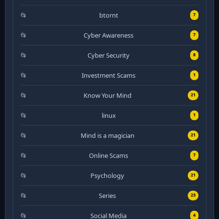
btornt
7
Cyber Awareness
7
Cyber Security
8
Investment Scams
1
Know Your Mind
21
linux
1
Mind is a magician
21
Online Scams
7
Psychology
21
Series
23
Social Media
4