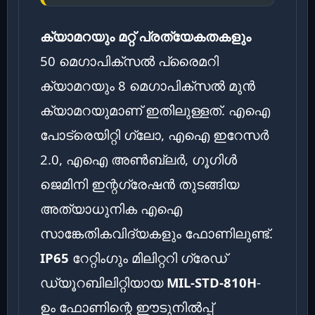
ക്യാമറയും മറ്റ് പ്രത്യേകതകളും
50 മെഗാപിക്‌സൽ പ്രൈമറി
ക്യാമറയും 8 മെഗാപിക്‌സൽ മുൻ
ക്യാമറയുമാണ് ഇതിലുള്ളത്. എഐ
പോട്രെയിറ്റി ഗ്ലോ, എഐ ഇറേസർ
2.0, എഐ അൺബ്ലർ, ഗൂഗിൾ
ജെമിനി ഇന്റഗ്രേഷൻ തുടങ്ങിയ
അത്യാധുനിക എഐ
സാങ്കേതികവിദ്യകളും ഫോണിലുണ്ട്.
IP65
റേറ്റിംഗും മിലിറ്ററി ഗ്രേഡ്
ഡ്യൂറബിലിറ്റിയായ
MIL-STD-810H
-
ഉം ഫോണിന്റെ ഈടുനിൽപ്പ്