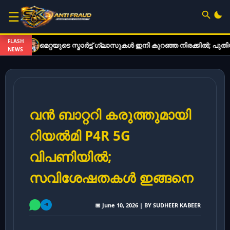
☰
FLASH
റ്റയുടെ സ്മാർട്ട് ഗ്ലാസുകൾ ഇനി കുറഞ്ഞ നിരക്കിൽ; പുതിയ മോഡലുക
NEWS
വൻ ബാറ്ററി കരുത്തുമായി
റിയൽമി P4R 5G
വിപണിയിൽ;
സവിശേഷതകൾ ഇങ്ങനെ
📅 June 10, 2026 | BY SUDHEER KABEER