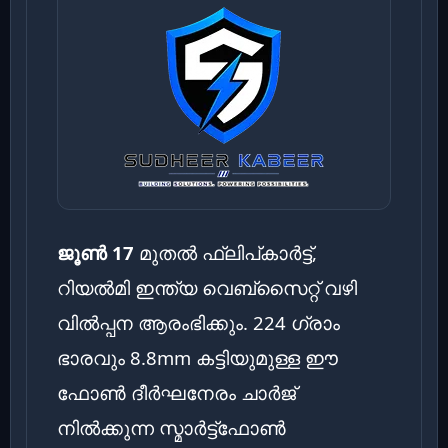
ജൂൺ 17
മുതൽ ഫ്ലിപ്കാർട്ട്,
റിയൽമി ഇന്ത്യ വെബ്സൈറ്റ് വഴി
വിൽപ്പന ആരംഭിക്കും. 224 ഗ്രാം
ഭാരവും 8.8mm കട്ടിയുമുള്ള ഈ
ഫോൺ ദീർഘനേരം ചാർജ്
നിൽക്കുന്ന സ്മാർട്ട്ഫോൺ