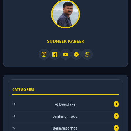
SUDHEER KABEER
CATEGORIES
AI Deepfake
2
Banking Fraud
7
Believeitornot
7