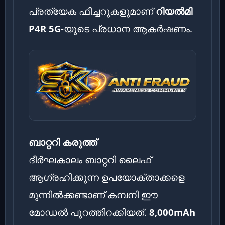
പ്രത്യേക ഫീച്ചറുകളുമാണ്
റിയൽമി
P4R 5G
-യുടെ പ്രധാന ആകർഷണം.
ബാറ്ററി കരുത്ത്
ദീർഘകാലം ബാറ്ററി ലൈഫ്
ആഗ്രഹിക്കുന്ന ഉപയോക്താക്കളെ
മുന്നിൽക്കണ്ടാണ് കമ്പനി ഈ
മോഡൽ പുറത്തിറക്കിയത്.
8,000mAh