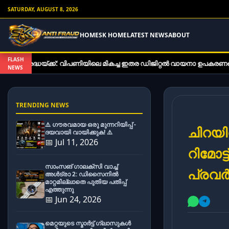
SATURDAY, AUGUST 8, 2026
HOME
SK HOME
LATEST NEWS
ABOUT
FLASH
ദ്ധയ്ക്ക്: വിപണിയിലെ മികച്ച ഇതര ഡിജിറ്റൽ വായനാ ഉപകരണങ്ങൾ
NEWS
TRENDING NEWS
⚠️ ഗൗരവമായ ഒരു മുന്നറിയിപ്പ് -
ചിറയി
ദയവായി വായിക്കുക! ⚠️
📅 Jul 11, 2026
റിമോ
സാംസങ് ഗാലക്സി വാച്ച്
പ്രവർ
അൾട്രാ 2: ഡിസൈനിൽ
മാറ്റമില്ലാതെ പുതിയ പതിപ്പ്
എത്തുന്നു
📅 Jun 24, 2026
മെറ്റയുടെ സ്മാർട്ട് ഗ്ലാസുകൾ