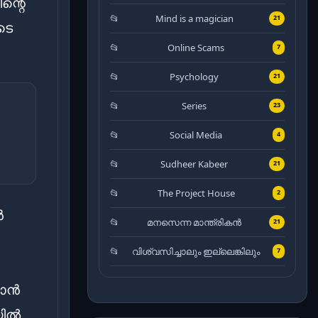
ന്റെ
Mind is a magician
21
ടെ
Online Scams
7
Psychology
21
Series
23
Social Media
4
Sudheer Kabeer
21
The Project House
2
ൻ
മനസെന്ന മാന്ത്രികൻ
21
വിശ്വസിച്ചാലും ഇല്ലെങ്കിലും
7
കാൻ
യിൽ