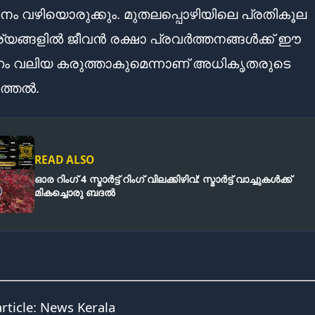
ം വഴിയൊരുക്കും. മുതലപ്പൊഴിയിലെ പ്രതികൂല
ങ്ങളിൽ ജീവൻ രക്ഷാ പ്രവർത്തനങ്ങൾക്ക് ഈ
 വലിയ കരുത്താകുമെന്നാണ് അധികൃതരുടെ
ത്തൽ.
READ ALSO
ഓര റിംഗ് 4 സ്മാർട്ട് റിംഗ് വിലക്കിഴിവ്: സ്മാർട്ട് വാച്ചുകൾക്ക്
മികച്ചൊരു ബദൽ
article:
News Kerala