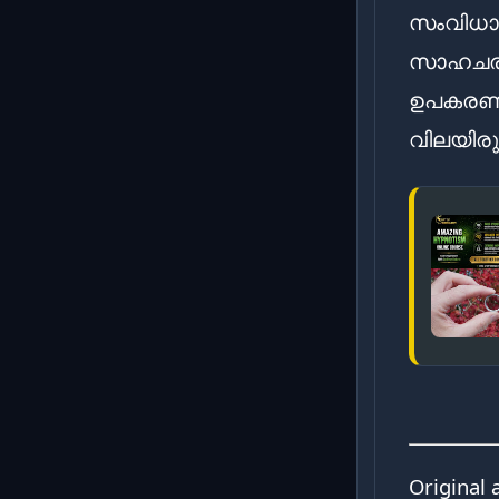
സംവിധാന
സാഹചര്യ
ഉപകരണം
വിലയിരു
Original 