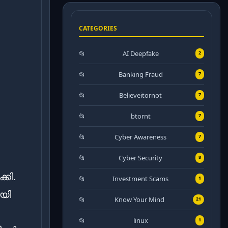
CATEGORIES
AI Deepfake
2
Banking Fraud
7
Believeitornot
7
btornt
7
Cyber Awareness
7
Cyber Security
8
കി.
Investment Scams
1
യി
Know Your Mind
21
linux
1