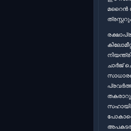
മറൈൻ ഗ്
ത്രസ്റ്റ
രക്ഷാപ്
കിലോമീറ്
നിയന്ത്ര
ചാർജ് ചെ
സാധാരണ
പ്രവർത
തകരാറുക
സഹായിക്ക
പോകാതെ 
അപകടത്ത