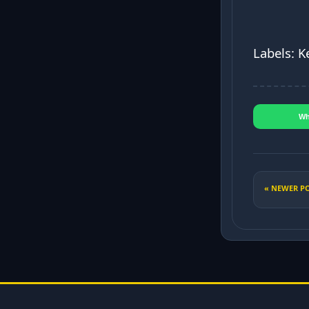
Labels: 
Wh
« NEWER P