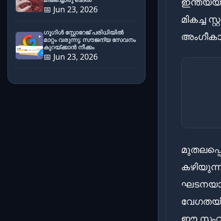
ഇന്ത്യയ
📅 Jun 23, 2026
മികച്ച സ
ഗൂഗിൾ സ്റ്റോറേജ് പരിധിയിൽ
അംഗീകാര
മാറ്റം വരുന്നു; സൗജന്യ സേവനം
കുറയ്ക്കാൻ നീക്കം
📅 Jun 23, 2026
മുതലപ്
കഴിയുന്
ഘടനയാണ്
വേഗതയിൽ
ഈ സംവിധ