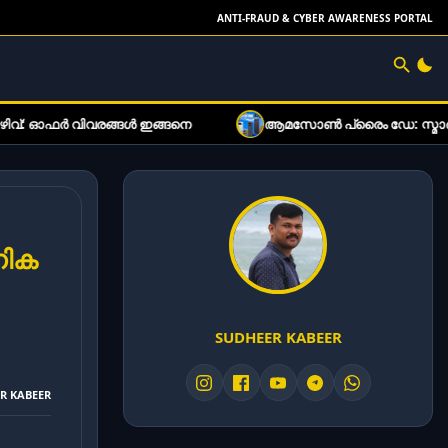
ANTI-FRAUD & CYBER AWARENESS PORTAL
വിവരങ്ങൾ ഇങ്ങനെ
ആമസോൺ പ്രൈം ഡേ: സ്മാർട്ട്ഫോൺ വിപ
നിക
SUDHEER KABEER
ER KABEER