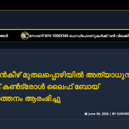
സോണി WH-1000XM6 ഹെഡ്‌ഫോണുകൾക്ക് വൻ വിലക്കിഴിവ്: ഓഫർ 
ൻകീഴ് മുതലപ്പൊഴിയിൽ അത്യാധു
ട്ട് കൺട്രോൾ ലൈഫ് ബോയ്
ത്തനം ആരംഭിച്ചു
📅 June 06, 2026 | BY SUDHE