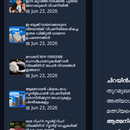
ഇനി കുറഞ്ഞ നിരക്കിൽ; പുതിയ
മോഡലുകൾ വിപണിയിൽ
📅 Jun 23, 2026
ഇ-ബുക്ക് വായനക്കാരുടെ
ശ്രദ്ധയ്ക്ക്: വിപണിയിലെ മികച്ച
ഇതര ഡിജിറ്റൽ വായനാ
ഉപകരണങ്ങൾ
📅 Jun 23, 2026
സോണി WH-1000XM6
ഹെഡ്‌ഫോണുകൾക്ക് വൻ
വിലക്കിഴിവ്: ഓഫർ വിവരങ്ങൾ
ഇങ്ങനെ
📅 Jun 23, 2026
ചിറയിൻക
ആമസോൺ പ്രൈം ഡേ:
തുറമുഖത
സ്മാർട്ട്ഫോൺ വിപണിയിൽ
വരാനിരിക്കുന്ന ഓഫറുകളും
അത്യാധു
പ്രതീക്ഷകളും
📅 Jun 23, 2026
മത്സ്യത
ആത്മനി
ഓര റിംഗ് 4 സ്മാർട്ട് റിംഗ്
വിലക്കിഴിവ്: സ്മാർട്ട് വാച്ചുകൾക്ക്
മികച്ചൊരു ബദൽ