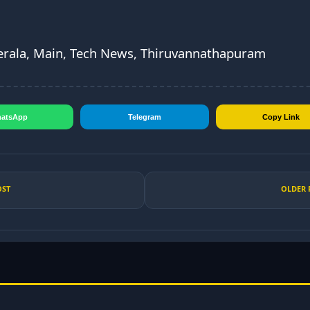
Kerala, Main, Tech News, Thiruvannathapuram
atsApp
Telegram
Copy Link
OST
OLDER 