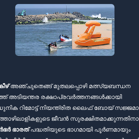
ീഴ്
അഞ്ചുതെങ്ങ് മുതലപ്പൊഴി മത്സ്യബന്ധന
്ത് അടിയന്തര രക്ഷാപ്രവർത്തനങ്ങൾക്കായി
നിക റിമോട്ട് നിയന്ത്രിത ലൈഫ് ബോയ് സജ്ജമാക്
്തൊഴിലാളികളുടെ ജീവൻ സുരക്ഷിതമാക്കുന്നതിനാ
ർഭർ ഭാരത്
പദ്ധതിയുടെ ഭാഗമായി പൂർണമായും