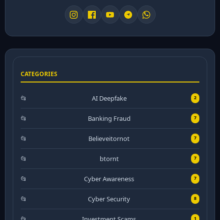
CATEGORIES
AI Deepfake
2
Banking Fraud
7
Believeitornot
7
btornt
7
Cyber Awareness
7
Cyber Security
8
Investment Scams
1