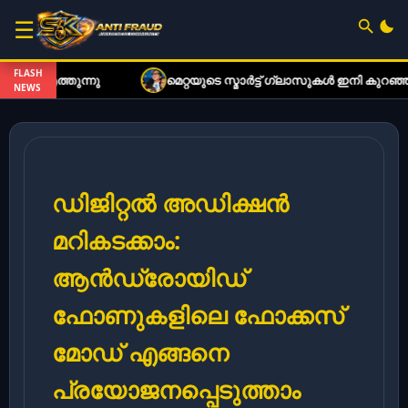
☰
FLASH
നു
മെറ്റയുടെ സ്മാർട്ട് ഗ്ലാസുകൾ ഇനി കുറഞ്ഞ നിരക്കി
NEWS
ഡിജിറ്റൽ അഡിക്ഷൻ
മറികടക്കാം:
ആൻഡ്രോയിഡ്
ഫോണുകളിലെ ഫോക്കസ്
മോഡ് എങ്ങനെ
പ്രയോജനപ്പെടുത്താം