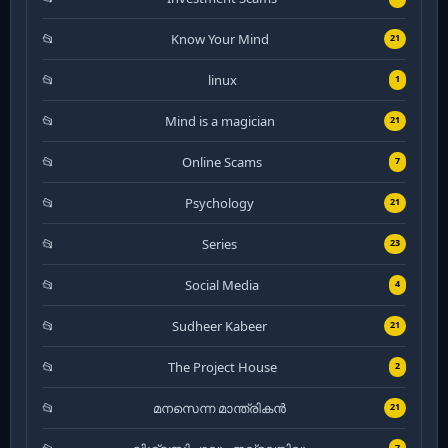
Know Your Mind
21
linux
1
Mind is a magician
21
Online Scams
7
Psychology
21
Series
23
Social Media
4
Sudheer Kabeer
21
The Project House
2
മനസെന്ന മാന്ത്രികൻ
21
7