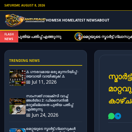
SATURDAY, AUGUST 8, 2026
HOME
SK HOME
LATEST NEWS
ABOUT
FLASH
 എത്തുന്നു
മെറ്റയുടെ സ്മാർട്ട് ഗ്ലാസുകൾ ഇനി കുറഞ്ഞ 
NEWS
TRENDING NEWS
⚠️ ഗൗരവമായ ഒരു മുന്നറിയിപ്പ് -
സ്മാർ
ദയവായി വായിക്കുക! ⚠️
📅 Jul 11, 2026
മാറ്റ
സാംസങ് ഗാലക്സി വാച്ച്
കാഴ്ച
അൾട്രാ 2: ഡിസൈനിൽ
മാറ്റമില്ലാതെ പുതിയ പതിപ്പ്
എത്തുന്നു
📅 Jun 24, 2026
മെറ്റയുടെ സ്മാർട്ട് ഗ്ലാസുകൾ