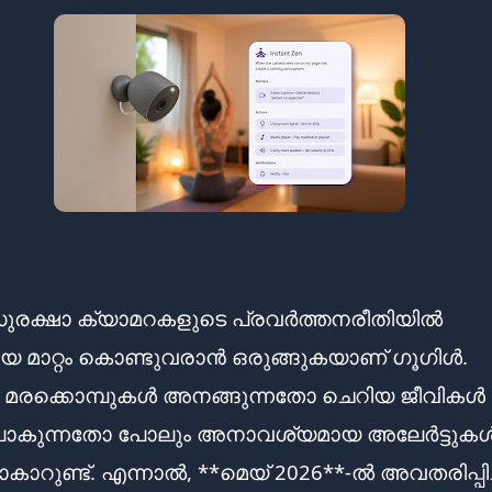
ട് സുരക്ഷാ ക്യാമറകളുടെ പ്രവർത്തനരീതിയിൽ
 മാറ്റം കൊണ്ടുവരാൻ ഒരുങ്ങുകയാണ് ഗൂഗിൾ.
 മരക്കൊമ്പുകൾ അനങ്ങുന്നതോ ചെറിയ ജീവികൾ
പോകുന്നതോ പോലും അനാവശ്യമായ അലേർട്ടുകൾക
ാറുണ്ട്. എന്നാൽ, **മെയ് 2026**-ൽ അവതരിപ്പിച