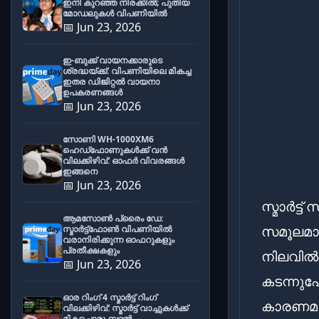
ഇനി കുറഞ്ഞ നിരക്കിൽ; പുതിയ
മോഡലുകൾ വിപണിയിൽ
📅 Jun 23, 2026
ഇ-ബുക്ക് വായനക്കാരുടെ
ശ്രദ്ധയ്ക്ക്: വിപണിയിലെ മികച്ച
ഇതര ഡിജിറ്റൽ വായനാ
ഉപകരണങ്ങൾ
📅 Jun 23, 2026
സോണി WH-1000XM6
ഹെഡ്‌ഫോണുകൾക്ക് വൻ
വിലക്കിഴിവ്: ഓഫർ വിവരങ്ങൾ
ഇങ്ങനെ
📅 Jun 23, 2026
സ്മാർട്
ആമസോൺ പ്രൈം ഡേ:
സമൂലമായ
സ്മാർട്ട്ഫോൺ വിപണിയിൽ
വരാനിരിക്കുന്ന ഓഫറുകളും
പ്രതീക്ഷകളും
നിലവിൽ
📅 Jun 23, 2026
കടന്നു
ഓര റിംഗ് 4 സ്മാർട്ട് റിംഗ്
കാരണമാക
വിലക്കിഴിവ്: സ്മാർട്ട് വാച്ചുകൾക്ക്
മികച്ചൊരു ബദൽ