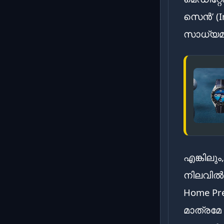
സെൻ’ (I
സാധ്യമ
എങ്കിലു
നിലവിൽ 
Home Pr
മാത്രമേ