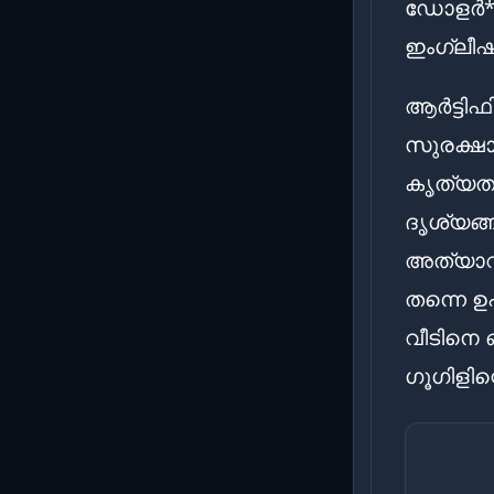
ഡോളർ** 
ഇംഗ്ലീഷ
ആർട്ടി
സുരക്ഷാ 
കൃത്യതയെ
ദൃശ്യങ്
അത്യാവശ
തന്നെ ഉപ
വീടിനെ 
ഗൂഗിളിന