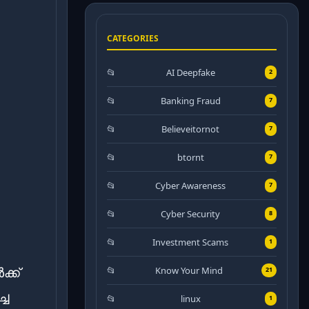
CATEGORIES
AI Deepfake
2
Banking Fraud
7
Believeitornot
7
btornt
7
Cyber Awareness
7
Cyber Security
8
Investment Scams
1
്ക്
Know Your Mind
21
്ച
linux
1