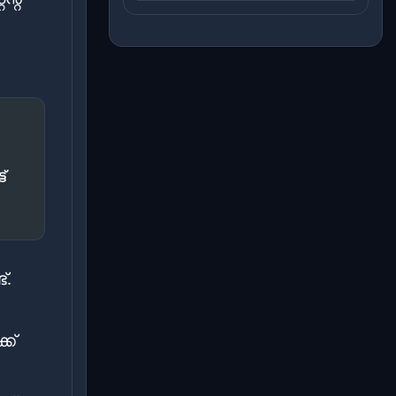
്
്.
ക്