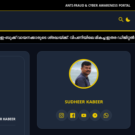
ANTI-FRAUD & CYBER AWARENESS PORTAL
ടെ ശ്രദ്ധയ്ക്ക്: വിപണിയിലെ മികച്ച ഇതര ഡിജിറ്റൽ വായനാ ഉപകരണങ്ങ
SUDHEER KABEER
ER KABEER