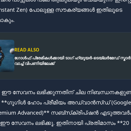
nstant Zen) പോലുള്ള സൗകര്യങ്ങൾ ഇതിലൂടെ
ാകും.
READ ALSO
ഗോൾഫ് പ്രേമികൾക്കായി ടാഗ് ഹ്യൂയർ-ടെയ്‌ലർമേഡ് സ്മാർട്ട
വാച്ച് വിപണിയിലേക്ക്
ം, ഈ സേവനം ലഭിക്കുന്നതിന് ചില നിബന്ധനകളുണ്ട
**ഗൂഗിൾ ഹോം പ്രീമിയം അഡ്വാൻസ്ഡ് (Google
emium Advanced)** സബ്‌സ്‌ക്രിപ്‌ഷൻ എടുത്തവർക്
 ഈ സേവനം ലഭിക്കൂ. ഇതിനായി പ്രതിമാസം **20