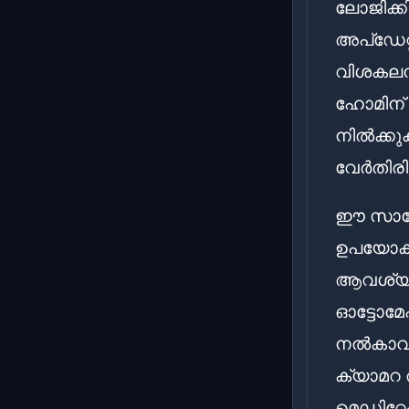
ലോജിക്കി
അപ്‌ഡേറ
വിശകലനം
ഹോമിന് 
നിൽക്ക
വേർതിരി
ഈ സാങ്ക
ഉപയോക്ത
ആവശ്യമ
ഓട്ടോമേ
നൽകാവുന
ക്യാമറ 
മെഡിറ്റേ