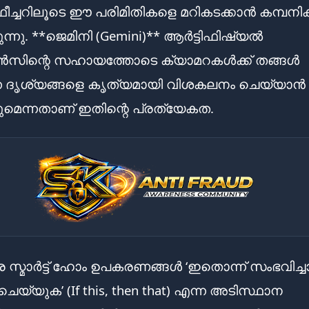
ീച്ചറിലൂടെ ഈ പരിമിതികളെ മറികടക്കാൻ കമ്പനിക്
ന്നു. **ജെമിനി (Gemini)** ആർട്ടിഫിഷ്യൽ
ജൻസിന്റെ സഹായത്തോടെ ക്യാമറകൾക്ക് തങ്ങൾ
ന ദൃശ്യങ്ങളെ കൃത്യമായി വിശകലനം ചെയ്യാൻ
ുമെന്നതാണ് ഇതിന്റെ പ്രത്യേകത.
സ്മാർട്ട് ഹോം ഉപകരണങ്ങൾ ‘ഇതൊന്ന് സംഭവിച്
് ചെയ്യുക’ (If this, then that) എന്ന അടിസ്ഥാന