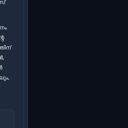
സ്
നം
റെ
്തിന്
ൽ,
ൾ
ലും,