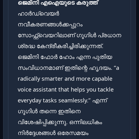
ജെമിനി എഐയുടെ കരുത്ത്
ഹാർഡ്‌വെയർ
നവീകരണങ്ങൾക്കപ്പുറം
സോഫ്റ്റ്‌വെയറിലാണ് ഗൂഗിൾ പ്രധാന
ശ്രദ്ധ കേന്ദ്രീകരിച്ചിരിക്കുന്നത്.
ജെമിനി ഫോർ ഹോം എന്ന പുതിയ
സംവിധാനമാണ് ഇതിന്റെ ഹൃദയം. “a
radically smarter and more capable
voice assistant that helps you tackle
everyday tasks seamlessly.” എന്ന്
ഗൂഗിൾ തന്നെ ഇതിനെ
വിശേഷിപ്പിക്കുന്നു. ഒന്നിലധികം
നിർദ്ദേശങ്ങൾ ഒരേസമയം