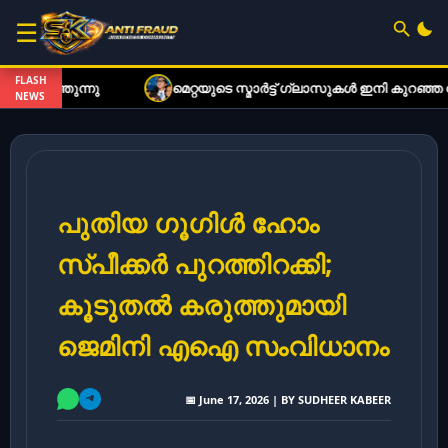
☰
FLASH
നു
മെറ്റയുടെ സ്മാർട്ട് ഗ്ലാസുകൾ ഇനി കുറഞ്ഞ നിരക്കി
NEWS
പുതിയ ഗൂഗിൾ ഹോം
സ്പീക്കർ പുറത്തിറക്കി;
കൂടുതൽ കരുത്തുമായി
ജെമിനി എഐ സംവിധാനം
📅 June 17, 2026 | BY SUDHEER KABEER