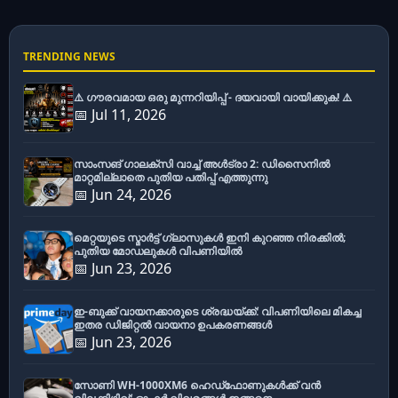
TRENDING NEWS
⚠️ ഗൗരവമായ ഒരു മുന്നറിയിപ്പ് - ദയവായി വായിക്കുക! ⚠️
📅 Jul 11, 2026
സാംസങ് ഗാലക്സി വാച്ച് അൾട്രാ 2: ഡിസൈനിൽ
മാറ്റമില്ലാതെ പുതിയ പതിപ്പ് എത്തുന്നു
📅 Jun 24, 2026
മെറ്റയുടെ സ്മാർട്ട് ഗ്ലാസുകൾ ഇനി കുറഞ്ഞ നിരക്കിൽ;
പുതിയ മോഡലുകൾ വിപണിയിൽ
📅 Jun 23, 2026
ഇ-ബുക്ക് വായനക്കാരുടെ ശ്രദ്ധയ്ക്ക്: വിപണിയിലെ മികച്ച
ഇതര ഡിജിറ്റൽ വായനാ ഉപകരണങ്ങൾ
📅 Jun 23, 2026
സോണി WH-1000XM6 ഹെഡ്‌ഫോണുകൾക്ക് വൻ