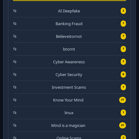
AI Deepfake
2
Banking Fraud
7
Believeitornot
7
btornt
7
Cyber Awareness
7
Cyber Security
8
Investment Scams
1
Know Your Mind
21
linux
1
Mind is a magician
21
Online Scams
7