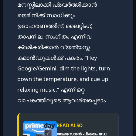
മനസ്സിലാക്കി പ്രവർത്തിക്കാൻ
ജെമിനിക്ക് സാധിക്കും.
ഉദാഹരണത്തിന്, ലൈറ്റിംഗ്,
താപനില, സംഗീതം എന്നിവ
ക്രമീകരിക്കാൻ വ്യത്യസ്ത
കമാൻഡുകൾക്ക് പകരം, “Hey
Google/Gemini, dim the lights, turn
down the temperature, and cue up
relaxing music.” എന്ന് ഒറ്റ
വാചകത്തിലൂടെ ആവശ്യപ്പെടാം.
READ ALSO
ആമസോൺ പ്രൈം ഡേ: