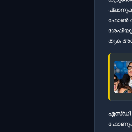
പ്ലാനുക
ഫോൺ വാങ
ശേഷിയു
തുക അധി
എസ്ഡി ക
ഫോണുകളു