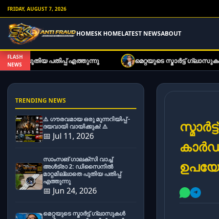
FRIDAY, AUGUST 7, 2026
HOME
SK HOME
LATEST NEWS
ABOUT
FLASH
ത്തുന്നു
മെറ്റയുടെ സ്മാർട്ട് ഗ്ലാസുകൾ ഇനി കുറഞ്ഞ നി
NEWS
TRENDING NEWS
⚠️ ഗൗരവമായ ഒരു മുന്നറിയിപ്പ് -
സ്മാ
ദയവായി വായിക്കുക! ⚠️
📅 Jul 11, 2026
കാർഡ
സാംസങ് ഗാലക്സി വാച്ച്
ഉപയോക
അൾട്രാ 2: ഡിസൈനിൽ
മാറ്റമില്ലാതെ പുതിയ പതിപ്പ്
എത്തുന്നു
📅 Jun 24, 2026
മെറ്റയുടെ സ്മാർട്ട് ഗ്ലാസുകൾ