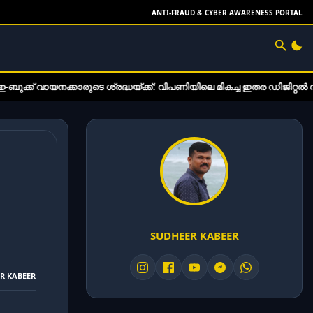
ANTI-FRAUD & CYBER AWARENESS PORTAL
 ശ്രദ്ധയ്ക്ക്: വിപണിയിലെ മികച്ച ഇതര ഡിജിറ്റൽ വായനാ ഉപകരണങ്ങൾ
SUDHEER KABEER
ER KABEER