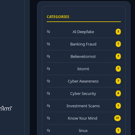
CATEGORIES
AI Deepfake
2
Banking Fraud
7
Believeitornot
7
btornt
7
Cyber Awareness
7
Cyber Security
8
Investment Scams
1
ന്ന്
Know Your Mind
21
linux
1