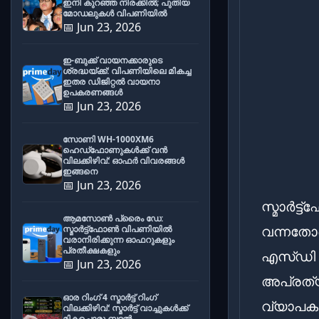
ഇനി കുറഞ്ഞ നിരക്കിൽ; പുതിയ
മോഡലുകൾ വിപണിയിൽ
📅 Jun 23, 2026
ഇ-ബുക്ക് വായനക്കാരുടെ
ശ്രദ്ധയ്ക്ക്: വിപണിയിലെ മികച്ച
ഇതര ഡിജിറ്റൽ വായനാ
ഉപകരണങ്ങൾ
📅 Jun 23, 2026
സോണി WH-1000XM6
ഹെഡ്‌ഫോണുകൾക്ക് വൻ
വിലക്കിഴിവ്: ഓഫർ വിവരങ്ങൾ
ഇങ്ങനെ
📅 Jun 23, 2026
സ്മാർട്
ആമസോൺ പ്രൈം ഡേ:
വന്നതോ
സ്മാർട്ട്ഫോൺ വിപണിയിൽ
വരാനിരിക്കുന്ന ഓഫറുകളും
പ്രതീക്ഷകളും
എസ്ഡി ക
📅 Jun 23, 2026
അപ്രത്യ
ഓര റിംഗ് 4 സ്മാർട്ട് റിംഗ്
വ്യാപക
വിലക്കിഴിവ്: സ്മാർട്ട് വാച്ചുകൾക്ക്
മികച്ചൊരു ബദൽ