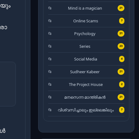
െയും
Mind is a magician
21
Online Scams
7
രോ
Psychology
21
Series
23
Social Media
4
Sudheer Kabeer
21
The Project House
2
മനസെന്ന മാന്ത്രികൻ
21
വിശ്വസിച്ചാലും ഇല്ലെങ്കിലും
7
കൾ