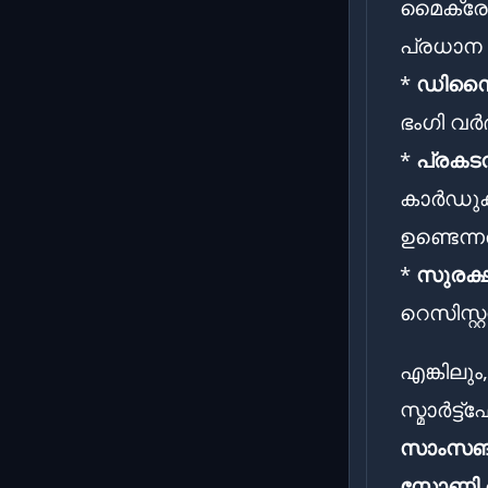
മൈക്രോ
പ്രധാന
*
ഡിസൈ
ഭംഗി വർദ്
*
പ്രകട
കാർഡുക
ഉണ്ടെന്
*
സുരക്
റെസിസ്റ്
എങ്കിലും
സ്മാർട്
സാംസങ
സോണി