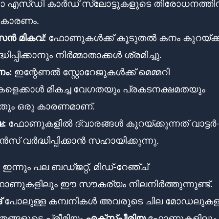
 എസ്ഡി കാർഡ് സ്ലോട്ടുകളുടെ തിരോധനത്തിന
 കാരണം.
ൻ മികവ്:
ഫോണുകൾക്ക് കൂടുതൽ കനം കുറയ്ക്
ധിപ്പിക്കാനും നിർമ്മാതാക്കൾ ശ്രമിച്ചു.
നം:
ഇന്റേണൽ സ്റ്റോറേജുകൾക്ക് മെമ്മറി
ളെക്കാൾ മികച്ച വേഗതയും പ്രകടനക്ഷമതയും
നതും ഒരു കാരണമാണ്.
ഷ:
ഫോണുകളിൽ ദ്വാരങ്ങൾ കുറയ്ക്കുന്നത് വാട്ടർ-ഡസ
റൻസ് വർദ്ധിപ്പിക്കാൻ സഹായിക്കുന്നു.
, ഇന്നും പല ബഡ്ജറ്റ്, മിഡ്-റേഞ്ച്
ട്ഫോണുകളിലും ഈ സൗകര്യം നിലനിർത്തുന്നുണ്ട്.
്
പോലുള്ള കമ്പനികൾ അവരുടെ ചില മോഡലുകളി
തങ്ങളുടെ പ്രീമിയം
എക്സ്പീരിയ
ഫോണുകളിലും