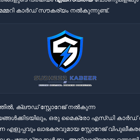
മെമ്മറി കാർഡ് സൗകര്യം നൽകുന്നുണ്ട്.
്തിൽ, ക്ലൗഡ് സ്റ്റോറേജ് നൽകുന്ന
ങ്ങൾക്കിടയിലും, ഒരു മൈക്രോ എസ്ഡി കാർഡ് 
ുന്ന എളുപ്പവും ലാഭകരവുമായ സ്റ്റോറേജ് വിപുലീക
പല ഉപയോക്താക്കൾക്കും അനിവാര്യമായ ഒന്നായി