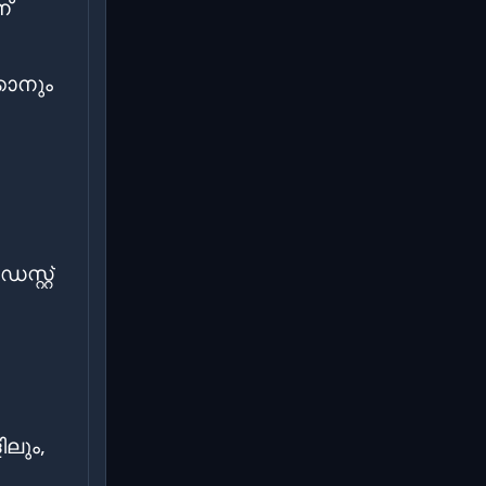
്
കാനും
്റ്റ്
ലും,