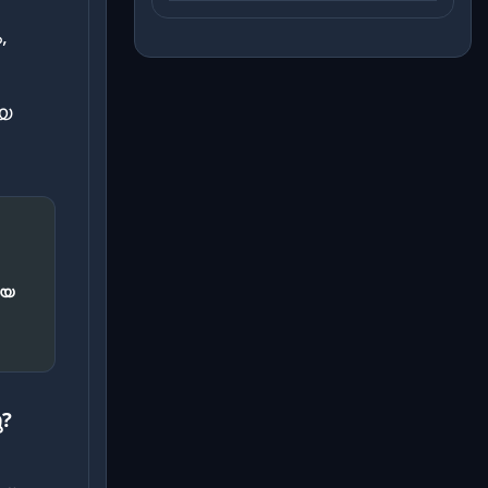
,
യ
ിയ
?