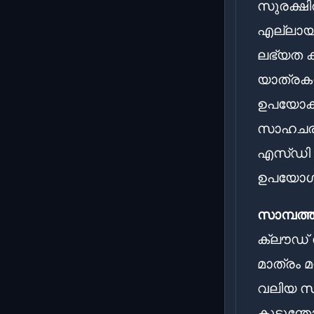
സുരക്ഷി
എല്ലായ്
ലഭ്യത ക
യാത്രക
ഉപയോക്ത
സാഹചര്
എസ്ഡി ക
ഉപയോഗിക
സാമ്പത്
ക്ലൗഡ് 
മാത്രം 
വലിയ സാ
കൂടുന്ത