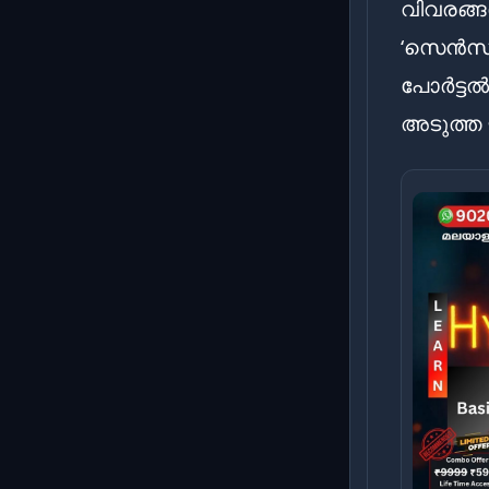
വിവരങ്ങ
‘സെൻസസ്
പോർട്ടൽ
അടുത്ത 