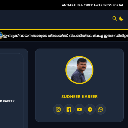
ANTI-FRAUD & CYBER AWARENESS PORTAL
രുടെ ശ്രദ്ധയ്ക്ക്: വിപണിയിലെ മികച്ച ഇതര ഡിജിറ്റൽ വായനാ ഉപകരണങ
SUDHEER KABEER
ER KABEER