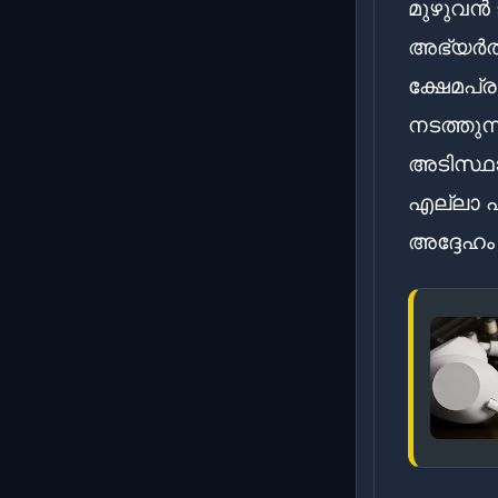
മുഴുവൻ 
അഭ്യർത്ഥ
ക്ഷേമപ
നടത്തു
അടിസ്ഥാ
എല്ലാ പ
അദ്ദേഹം ക