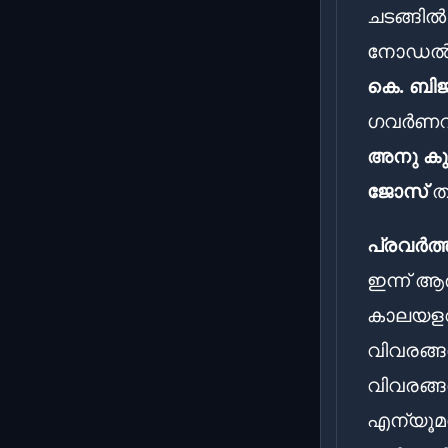
ചടങ്ങിൽ
നോഡൽ ഓ
കെ. ബിജ
ഗവർണറു
അനു കു
ജോസ്
തു
പ്രവർത്
ഇന്ന് ആ
കാലയളവ
വിവരങ്ങൾ
വിവരങ്ങ
എന്യൂമറ