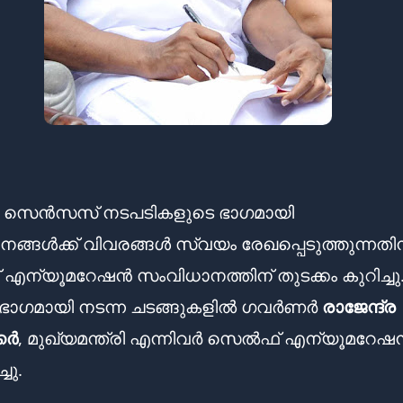
െ സെൻസസ് നടപടികളുടെ ഭാഗമായി
്ങൾക്ക് വിവരങ്ങൾ സ്വയം രേഖപ്പെടുത്തുന്നതിന
ന്യൂമറേഷൻ സംവിധാനത്തിന് തുടക്കം കുറിച്ചു
 ഭാഗമായി നടന്ന ചടങ്ങുകളിൽ ഗവർണർ
രാജേന്ദ്ര
കർ
, മുഖ്യമന്ത്രി എന്നിവർ സെൽഫ് എന്യൂമറേഷ
ചു.