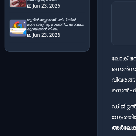
📅 Jun 23, 2026
ഗൂഗിൾ സ്റ്റോറേജ് പരിധിയിൽ
മാറ്റം വരുന്നു; സൗജന്യ സേവനം
കുറയ്ക്കാൻ നീക്കം
📅 Jun 23, 2026
ലോക് ഭ
സെൻസസ
വിവരങ്ങൾ
സെൽഫ് എ
ഡിജിറ്
നേട്ടത്
അർലേക്