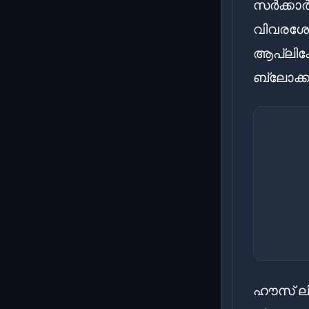
സർക്കാർ
വിവരശേഖ
ആപ്ലിക്ക
ബ്ലോക്ക
ഹൗസ് ലി