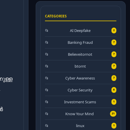
CATEGORIES
AI Deepfake
2
Banking Fraud
7
Believeitornot
7
btornt
7
ുള്ള
Cyber Awareness
7
.
Cyber Security
8
Investment Scams
1
ൻ
Know Your Mind
21
linux
1