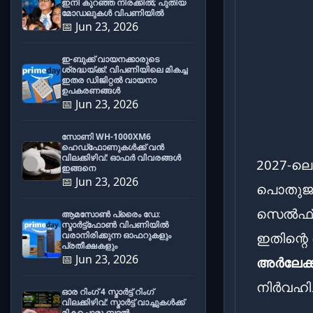
ഇനി കുറഞ്ഞ നിരക്കിൽ; പുതിയ
മോഡലുകൾ വിപണിയിൽ
📅 Jun 23, 2026
ഇ-ബുക്ക് വായനക്കാരുടെ
ശ്രദ്ധയ്ക്ക്: വിപണിയിലെ മികച്ച
ഇതര ഡിജിറ്റൽ വായനാ
ഉപകരണങ്ങൾ
📅 Jun 23, 2026
സോണി WH-1000XM6
ഹെഡ്‌ഫോണുകൾക്ക് വൻ
വിലക്കിഴിവ്: ഓഫർ വിവരങ്ങൾ
2027-ല
ഇങ്ങനെ
📅 Jun 23, 2026
പൊതുജനങ
സെൽഫ് എ
ആമസോൺ പ്രൈം ഡേ:
സ്മാർട്ട്ഫോൺ വിപണിയിൽ
ഇതിന്റെ
വരാനിരിക്കുന്ന ഓഫറുകളും
പ്രതീക്ഷകളും
📅 Jun 23, 2026
അർലേക്
നിർവഹിച്
ഓര റിംഗ് 4 സ്മാർട്ട് റിംഗ്
വിലക്കിഴിവ്: സ്മാർട്ട് വാച്ചുകൾക്ക്
മികച്ചൊരു ബദൽ