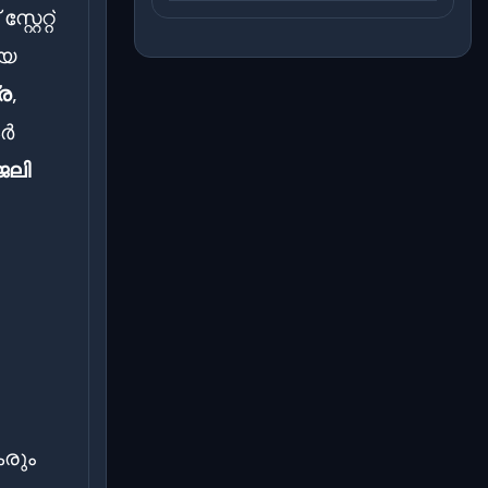
റേറ്റ്
ായ
്ര
,
ടർ
ജലി
കരും