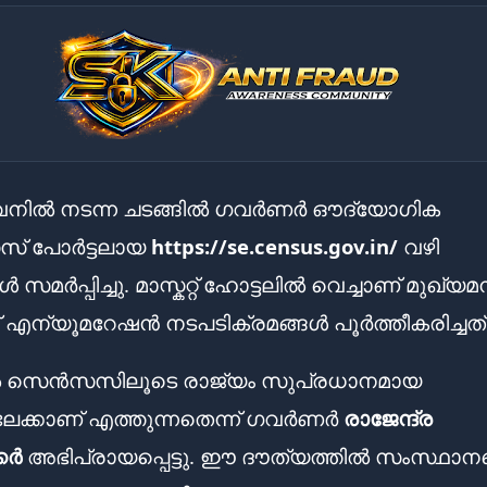
വനിൽ നടന്ന ചടങ്ങിൽ ഗവർണർ ഔദ്യോഗിക
് പോർട്ടലായ
https://se.census.gov.in/
വഴി
 സമർപ്പിച്ചു. മാസ്കറ്റ് ഹോട്ടലിൽ വെച്ചാണ് മുഖ്യമന്
ന്യൂമറേഷൻ നടപടിക്രമങ്ങൾ പൂർത്തീകരിച്ചത്
റൽ സെൻസസിലൂടെ രാജ്യം സുപ്രധാനമായ
തിലേക്കാണ് എത്തുന്നതെന്ന് ഗവർണർ
രാജേന്ദ്ര
കർ
അഭിപ്രായപ്പെട്ടു. ഈ ദൗത്യത്തിൽ സംസ്ഥാന