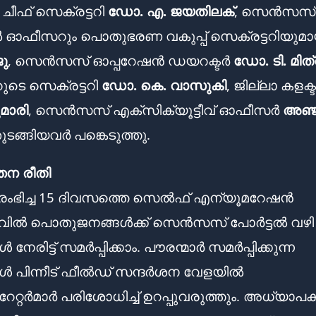
 ചീഫ് സെക്രട്ടറി
ഡോ. എ. ജയതിലക്
, സെൻസസ് സ്റ്
ഫീസറും പൊതുഭരണ വകുപ്പ് സെക്രട്ടറിയുമ
ു
, സെൻസസ് ഓപ്പറേഷൻ ഡയറക്ടർ
ഡോ. ടി. മിത
ടെ സെക്രട്ടറി
ഡോ. കെ. വാസുകി
, ജില്ലാ കളക്
മാരി
, സെൻസസ് എക്സിക്യൂട്ടീവ് ഓഫീസർ
അഞ്
ടങ്ങിയവർ പങ്കെടുത്തു.
തന രീതി
രംഭിച്ച 15 ദിവസത്തെ സെൽഫ് എന്യൂമറേഷൻ
ിൽ പൊതുജനങ്ങൾക്ക് സെൻസസ് പോർട്ടൽ വഴി
 നേരിട്ട് സമർപ്പിക്കാം. പൗരന്മാർ സമർപ്പിക്കുന്ന
ൾ പിന്നീട് ഫീൽഡ് സന്ദർശന വേളയിൽ
േറ്റർമാർ പരിശോധിച്ച് ഉറപ്പുവരുത്തും. അധ്യാപ