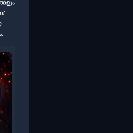
്ങളും
ബ്
െ
.