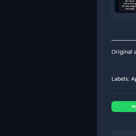
Original 
Labels: A
Wh