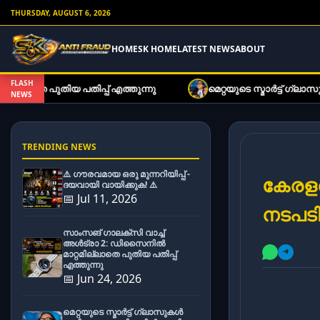
THURSDAY, AUGUST 6, 2026
HOME
SK HOME
LATEST NEWS
ABOUT
FLASH
പ് എത്തുന്നു
മെറ്റയുടെ സ്മാർട്ട് ഗ്ലാസുകൾ ഇനി കുറഞ്ഞ
NEWS
TRENDING NEWS
⚠️ ഗൗരവമായ ഒരു മുന്നറിയിപ്പ് -
കേരള
ദയവായി വായിക്കുക! ⚠️
📅 Jul 11, 2026
നടപടി
സാംസങ് ഗാലക്സി വാച്ച്
അൾട്രാ 2: ഡിസൈനിൽ
മാറ്റമില്ലാതെ പുതിയ പതിപ്പ്
എത്തുന്നു
📅 Jun 24, 2026
മെറ്റയുടെ സ്മാർട്ട് ഗ്ലാസുകൾ