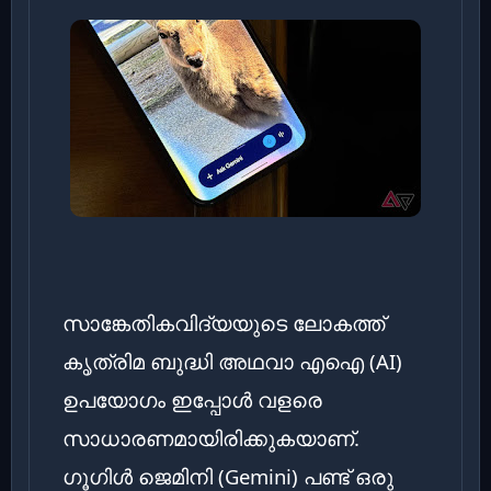
സാങ്കേതികവിദ്യയുടെ ലോകത്ത്
കൃത്രിമ ബുദ്ധി അഥവാ എഐ (AI)
ഉപയോഗം ഇപ്പോൾ വളരെ
സാധാരണമായിരിക്കുകയാണ്.
ഗൂഗിൾ ജെമിനി (Gemini) പണ്ട് ഒരു