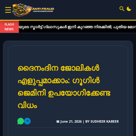
☰
FLASH
 സ്മാർട്ട് ഗ്ലാസുകൾ ഇനി കുറഞ്ഞ നിരക്കിൽ; പുതിയ മോഡലുകൾ വിപണ
NEWS
ദൈനംദിന ജോലികൾ
എളുപ്പമാക്കാം: ഗൂഗിൾ
ജെമിനി ഉപയോഗിക്കേണ്ട
വിധം
📅 June 21, 2026 | BY SUDHEER KABEER