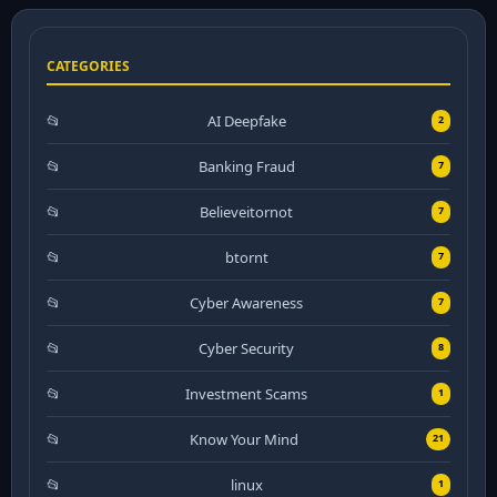
CATEGORIES
AI Deepfake
2
Banking Fraud
7
Believeitornot
7
btornt
7
Cyber Awareness
7
Cyber Security
8
Investment Scams
1
Know Your Mind
21
linux
1