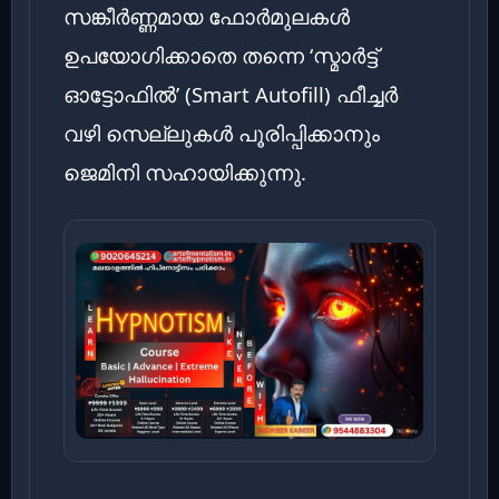
സങ്കീർണ്ണമായ ഫോർമുലകൾ
ഉപയോഗിക്കാതെ തന്നെ ‘സ്മാർട്ട്
ഓട്ടോഫിൽ’ (Smart Autofill) ഫീച്ചർ
വഴി സെല്ലുകൾ പൂരിപ്പിക്കാനും
ജെമിനി സഹായിക്കുന്നു.