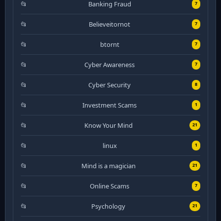
Banking Fraud
7
Believeitornot
7
btornt
7
Cyber Awareness
7
Cyber Security
8
Investment Scams
1
Know Your Mind
21
linux
1
Mind is a magician
21
Online Scams
7
Psychology
21