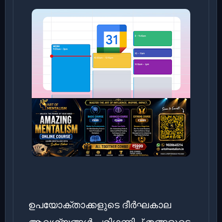
ഉപയോക്താക്കളുടെ ദീർഘകാല
ആവശ്യങ്ങൾ പരിഗണിച്ച് തങ്ങളുടെ