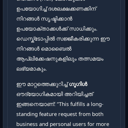
ഉപയോഗിച്ച് ദശലക്ഷക്കണക്കിന്
നിറങ്ങൾ സൃഷ്ടിക്കാൻ
ഉപയോക്താക്കൾക്ക് സാധിക്കും.
ഡെസ്ക്ടോപ്പിൽ സജ്ജീകരിക്കുന്ന ഈ
നിറങ്ങൾ മൊബൈൽ
ആപ്ലിക്കേഷനുകളിലും തത്സമയം
ലഭ്യമാകും.
ഈ മാറ്റത്തെക്കുറിച്ച്
ഗൂഗിൾ
ഔദ്യോഗികമായി അറിയിച്ചത്
ഇങ്ങനെയാണ്: “This fulfills a long-
standing feature request from both
business and personal users for more