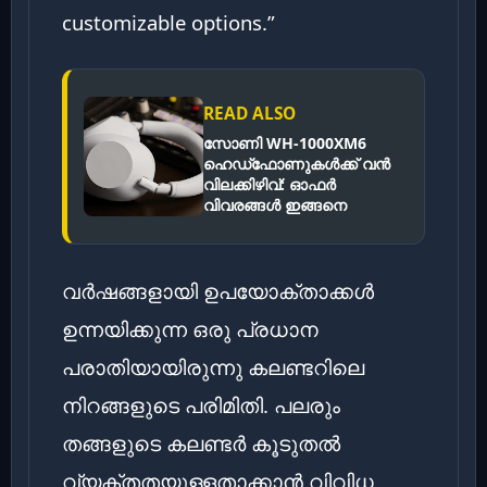
customizable options.”
READ ALSO
സോണി WH-1000XM6
ഹെഡ്‌ഫോണുകൾക്ക് വൻ
വിലക്കിഴിവ്: ഓഫർ
വിവരങ്ങൾ ഇങ്ങനെ
വർഷങ്ങളായി ഉപയോക്താക്കൾ
ഉന്നയിക്കുന്ന ഒരു പ്രധാന
പരാതിയായിരുന്നു കലണ്ടറിലെ
നിറങ്ങളുടെ പരിമിതി. പലരും
തങ്ങളുടെ കലണ്ടർ കൂടുതൽ
വ്യക്തതയുള്ളതാക്കാൻ വിവിധ