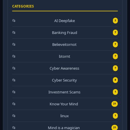
CATEGORIES
AI Deepfake
2
Banking Fraud
7
Believeitornot
7
btornt
7
Cyber Awareness
7
Cyber Security
8
Investment Scams
1
Know Your Mind
21
linux
1
Mind is a magician
21