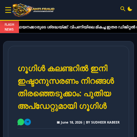
☰
FLASH
ക്കാരുടെ ശ്രദ്ധയ്ക്ക്: വിപണിയിലെ മികച്ച ഇതര ഡിജിറ്റൽ വായനാ ഉപ
NEWS
ഗൂഗിൾ കലണ്ടറിൽ ഇനി
ഇഷ്ടാനുസരണം നിറങ്ങൾ
തിരഞ്ഞെടുക്കാം: പുതിയ
അപ്‌ഡേറ്റുമായി ഗൂഗിൾ
📅 June 18, 2026 | BY SUDHEER KABEER