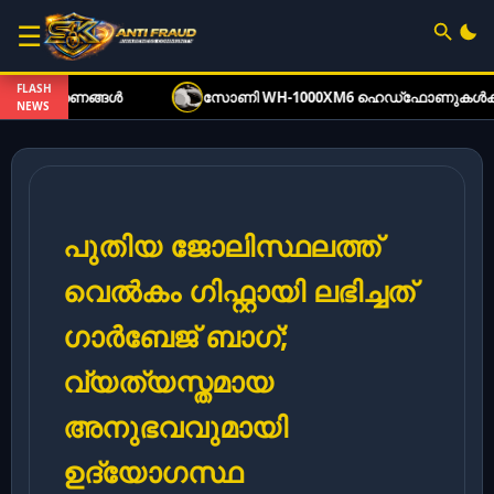
☰
FLASH
ങ്ങൾ
സോണി WH-1000XM6 ഹെഡ്‌ഫോണുകൾക്ക് വൻ വിലക്കിഴ
NEWS
പുതിയ ജോലിസ്ഥലത്ത്
വെൽകം ഗിഫ്റ്റായി ലഭിച്ചത്
ഗാർബേജ് ബാഗ്;
വ്യത്യസ്തമായ
അനുഭവവുമായി
ഉദ്യോഗസ്ഥ