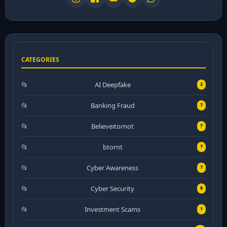
CATEGORIES
AI Deepfake
2
Banking Fraud
7
Believeitornot
7
btornt
7
Cyber Awareness
7
Cyber Security
8
Investment Scams
1