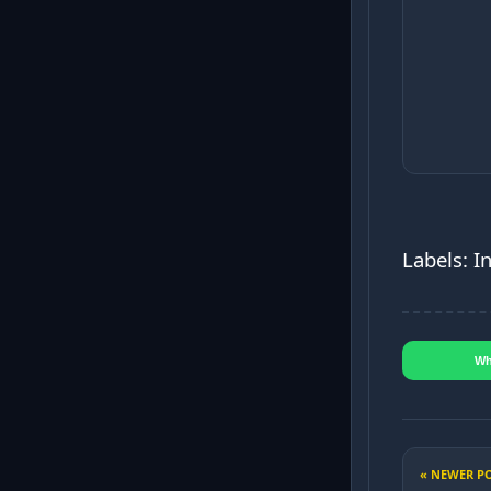
Labels: I
Wh
« NEWER P