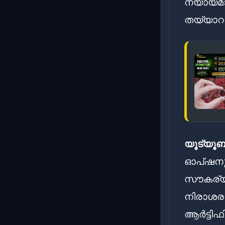
ന്യായമ
തയ്യാറാ
യൂട്യൂബ്
ഓപ്ഷനുക
സൗകര്യ
നിരാശരാക
ആർട്ടി