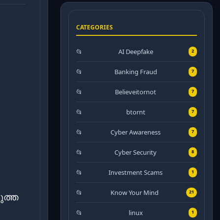
CATEGORIES
AI Deepfake
2
Banking Fraud
7
Believeitornot
7
btornt
7
Cyber Awareness
7
Cyber Security
8
Investment Scams
1
Know Your Mind
21
ുത്ത
linux
1