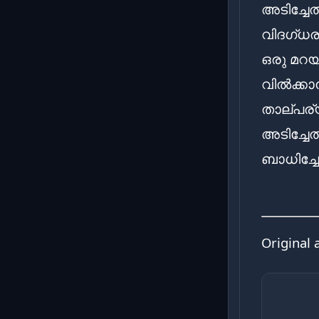
അടിച്ചേ
വിദഗ്ധ
ഒരു മറയ
വിൽക്കാ
താല്പര
അടിച്ചേൽ
ബാധിച്ചേ
Original 