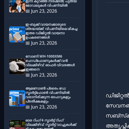
ഇനി കുറഞ്ഞ നിരക്കിൽ; പുതിയ
മോഡലുകൾ വിപണിയിൽ
📅 Jun 23, 2026
ഇ-ബുക്ക് വായനക്കാരുടെ
ശ്രദ്ധയ്ക്ക്: വിപണിയിലെ മികച്ച
ഇതര ഡിജിറ്റൽ വായനാ
ഉപകരണങ്ങൾ
📅 Jun 23, 2026
സോണി WH-1000XM6
ഹെഡ്‌ഫോണുകൾക്ക് വൻ
വിലക്കിഴിവ്: ഓഫർ വിവരങ്ങൾ
ഇങ്ങനെ
📅 Jun 23, 2026
ആമസോൺ പ്രൈം ഡേ:
സ്മാർട്ട്ഫോൺ വിപണിയിൽ
ഡിജിറ്റ
വരാനിരിക്കുന്ന ഓഫറുകളും
പ്രതീക്ഷകളും
സേവനങ്ങ
📅 Jun 23, 2026
സബ്‌സ്‌
ഓര റിംഗ് 4 സ്മാർട്ട് റിംഗ്
അതൃപ്തി
വിലക്കിഴിവ്: സ്മാർട്ട് വാച്ചുകൾക്ക്
മികച്ചൊരു ബദൽ