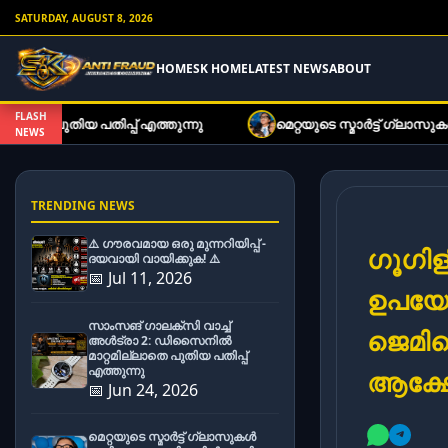
SATURDAY, AUGUST 8, 2026
HOME
SK HOME
LATEST NEWS
ABOUT
FLASH
്പ് എത്തുന്നു
മെറ്റയുടെ സ്മാർട്ട് ഗ്ലാസുകൾ ഇനി കുറഞ
NEWS
TRENDING NEWS
⚠️ ഗൗരവമായ ഒരു മുന്നറിയിപ്പ് -
ഗൂഗിള
ദയവായി വായിക്കുക! ⚠️
📅 Jul 11, 2026
ഉപയോക
സാംസങ് ഗാലക്സി വാച്ച്
ജെമിന
അൾട്രാ 2: ഡിസൈനിൽ
മാറ്റമില്ലാതെ പുതിയ പതിപ്പ്
എത്തുന്നു
ആക്ഷ
📅 Jun 24, 2026
മെറ്റയുടെ സ്മാർട്ട് ഗ്ലാസുകൾ