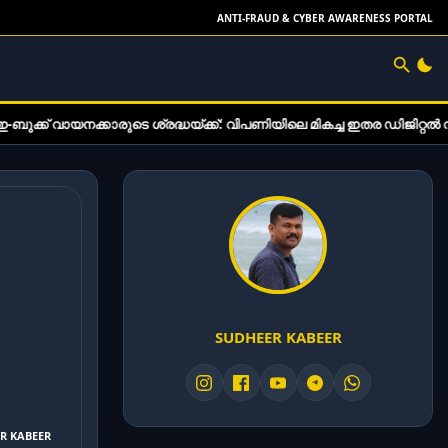
ANTI-FRAUD & CYBER AWARENESS PORTAL
കാരുടെ ശ്രദ്ധയ്ക്ക്: വിപണിയിലെ മികച്ച ഇതര ഡിജിറ്റൽ വായനാ ഉപകരണ
SUDHEER KABEER
ER KABEER