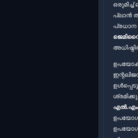
ഒരുമിച്ച
പ്ലാൻ ത
പ്രധാന 
ജെമിന
അധിഷ്ഠി
ഉപയോക്ത
ഇന്റലിജ
ഉൾപ്പെട
ശ്രമിക്ക
എൽ.എം
ഉപയോഗശൂ
ഉപയോഗിക