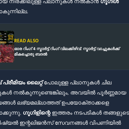
ായ നിരക്കിലുള്ള പ്ലാനുകൾ നൽകാൻ
ഗൂഗിൾ
കുന്നില്ല.
READ ALSO
ഓര റിംഗ് 4 സ്മാർട്ട് റിംഗ് വിലക്കിഴിവ്: സ്മാർട്ട് വാച്ചുകൾക്ക്
മികച്ചൊരു ബദൽ
 പ്രീമിയം ലൈറ്റ്
പോലുള്ള പ്ലാനുകൾ ചില
ൾ നൽകുന്നുണ്ടെങ്കിലും, അവയിൽ പൂർണ്ണമായ
ങ്ങൾ ലഭ്യമല്ലാത്തത് ഉപയോക്താക്കളെ
്കുന്നു.
ഗൂഗിളിന്റെ
ഇത്തരം നടപടികൾ തങ്ങളുട
ഫിഷ്യൽ ഇന്റലിജൻസ് സേവനങ്ങൾ വിപണിയിൽ