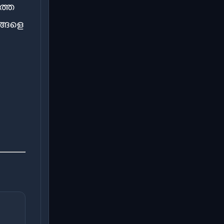
്തെ
്ങളെ