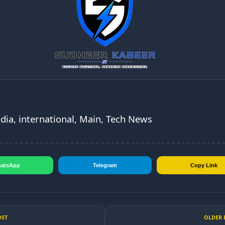
ndia, international, Main, Tech News
atsApp
Telegram
Copy Link
OST
OLDER 