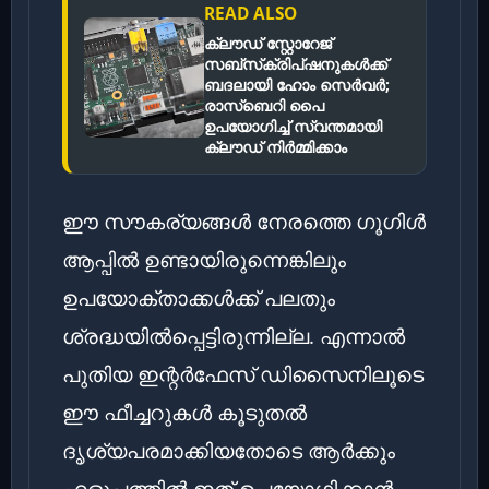
READ ALSO
ക്ലൗഡ് സ്റ്റോറേജ്
സബ്‌സ്‌ക്രിപ്‌ഷനുകൾക്ക്
ബദലായി ഹോം സെർവർ;
രാസ്‌ബെറി പൈ
ഉപയോഗിച്ച് സ്വന്തമായി
ക്ലൗഡ് നിർമ്മിക്കാം
ഈ സൗകര്യങ്ങൾ നേരത്തെ ഗൂഗിൾ
ആപ്പിൽ ഉണ്ടായിരുന്നെങ്കിലും
ഉപയോക്താക്കൾക്ക് പലതും
ശ്രദ്ധയിൽപ്പെട്ടിരുന്നില്ല. എന്നാൽ
പുതിയ ഇന്റർഫേസ് ഡിസൈനിലൂടെ
ഈ ഫീച്ചറുകൾ കൂടുതൽ
ദൃശ്യപരമാക്കിയതോടെ ആർക്കും
എളുപ്പത്തിൽ ഇത് ഉപയോഗിക്കാൻ