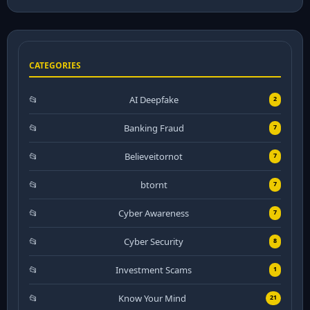
CATEGORIES
AI Deepfake
2
Banking Fraud
7
Believeitornot
7
btornt
7
Cyber Awareness
7
Cyber Security
8
Investment Scams
1
Know Your Mind
21