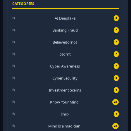
CATEGORIES
AI Deepfake
2
Banking Fraud
7
Believeitornot
7
btornt
7
Cyber Awareness
7
Cyber Security
8
Investment Scams
1
Know Your Mind
21
linux
1
Mind is a magician
21