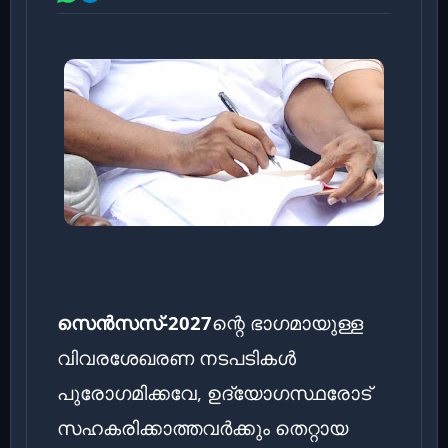
സെൻസസ്-2027
ന്റെ ഭാഗമായുള്ള
വിവരശേഖരണ നടപടികൾ
പുരോഗമിക്കവേ, ഉദ്യോഗസ്ഥരോട്
സഹകരിക്കാത്തവർക്കും തെറ്റായ