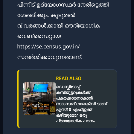
പിന്നീട് ഉദ്യോഗസ്ഥർ നേരിട്ടെത്തി
ശേഖരിക്കും. കൂടുതൽ
വിവരങ്ങൾക്കായി ഔദ്യോഗിക
വെബ്സൈറ്റായ
https://se.census.gov.in/
സന്ദർശിക്കാവുന്നതാണ്.
READ ALSO
ഡെസ്ക്ടോപ്പ്
കമ്പ്യൂട്ടറുകൾക്ക്
പകരക്കാരനാകാൻ
സാംസങ് ഗാലക്‌സി ടാബ്
എസ്10 എഫ്ഇക്ക്
കഴിയുമോ? ഒരു
പ്രായോഗിക പഠനം