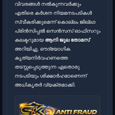
വിവരങ്ങൾ നൽകുന്നവർക്കും
എതിരെ കർശന നിയമനടപടികൾ
സ്വീകരിക്കുമെന്ന് കൊല്ലം ജില്ലാ
പ്രിൻസിപ്പൽ സെൻസസ് ഓഫിസറും
കലക്ടറുമായ
ആനി ജൂല തോമസ്
അറിയിച്ചു. ഔദ്യോഗിക
കൃത്യനിർവഹണത്തെ
തടസ്സപ്പെടുത്തുന്ന ഏതൊരു
നടപടിയും ശിക്ഷാർഹമാണെന്ന്
അധികൃതർ വ്യക്തമാക്കി.