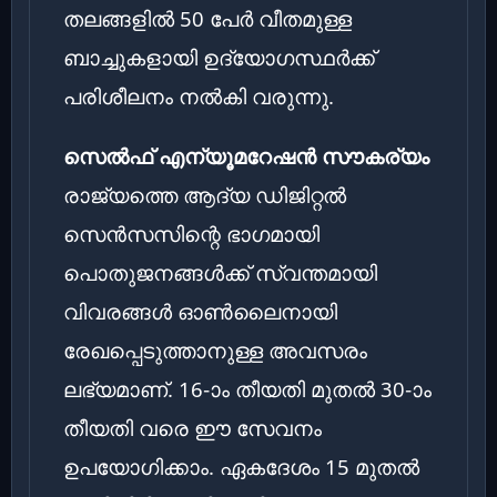
തലങ്ങളിൽ 50 പേർ വീതമുള്ള
ബാച്ചുകളായി ഉദ്യോഗസ്ഥർക്ക്
പരിശീലനം നൽകി വരുന്നു.
സെൽഫ് എന്യൂമറേഷൻ സൗകര്യം
രാജ്യത്തെ ആദ്യ ഡിജിറ്റൽ
സെൻസസിന്റെ ഭാഗമായി
പൊതുജനങ്ങൾക്ക് സ്വന്തമായി
വിവരങ്ങൾ ഓൺലൈനായി
രേഖപ്പെടുത്താനുള്ള അവസരം
ലഭ്യമാണ്. 16-ാം തീയതി മുതൽ 30-ാം
തീയതി വരെ ഈ സേവനം
ഉപയോഗിക്കാം. ഏകദേശം 15 മുതൽ