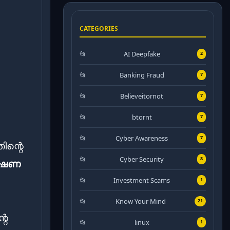
CATEGORIES
AI Deepfake
2
Banking Fraud
7
Believeitornot
7
btornt
7
Cyber Awareness
7
ന്റെ
Cyber Security
8
േഷണ
Investment Scams
1
Know Your Mind
21
റെ
linux
1