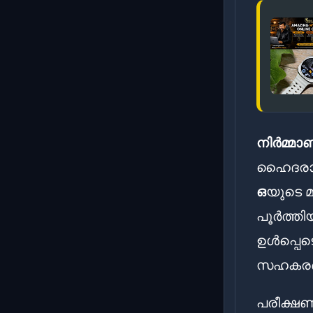
നിർമ്മാണ
ഹൈദരാബാ
ഒ
യുടെ മ
പൂർത്തി
ഉൾപ്പെ
സഹകരണത
പരീക്ഷണ