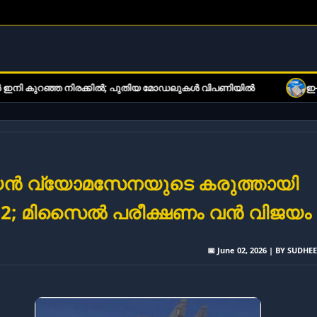
രക്കിൽ; പുതിയ മോഡലുകൾ വിപണിയിൽ
ഇ-ബുക്ക് വായനക്കാരുട
്യൻ വ്യോമസേനയുടെ കരുത്തായി
ം 2; മിസൈൽ പരീക്ഷണം വൻ വിജയം
📅 June 02, 2026 | BY SUDHE