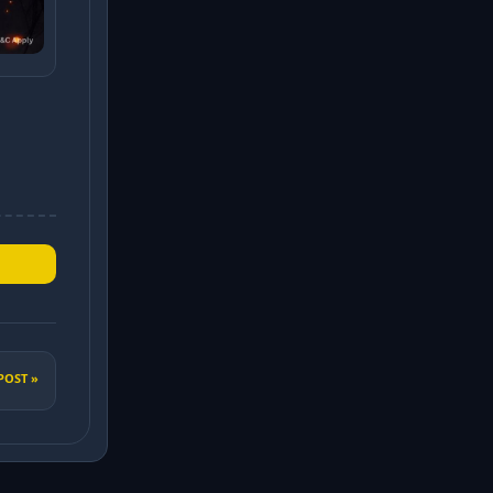
POST »