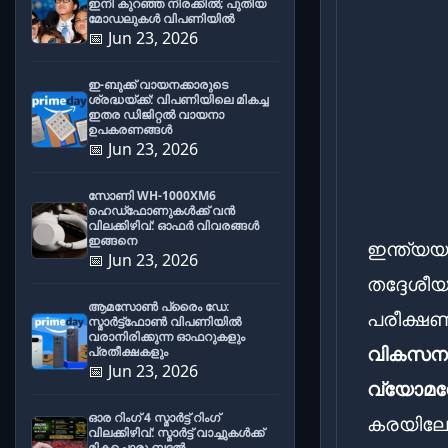
ഇനി കുറഞ്ഞ നിരക്കിൽ; പുതിയ
മോഡലുകൾ വിപണിയിൽ
📅 Jun 23, 2026
ഇ-ബുക്ക് വായനക്കാരുടെ
ശ്രദ്ധയ്ക്ക്: വിപണിയിലെ മികച്ച
ഇതര ഡിജിറ്റൽ വായനാ
ഉപകരണങ്ങൾ
📅 Jun 23, 2026
സോണി WH-1000XM6
ഹെഡ്‌ഫോണുകൾക്ക് വൻ
വിലക്കിഴിവ്: ഓഫർ വിവരങ്ങൾ
ഇങ്ങനെ
ഇന്ത്യയ
📅 Jun 23, 2026
തദ്ദേശീയ
ആമസോൺ പ്രൈം ഡേ:
പരീക്ഷണ
സ്മാർട്ട്ഫോൺ വിപണിയിൽ
വരാനിരിക്കുന്ന ഓഫറുകളും
വികസന 
പ്രതീക്ഷകളും
📅 Jun 23, 2026
വ്യോമ
ഓര റിംഗ് 4 സ്മാർട്ട് റിംഗ്
കരയിലേക
വിലക്കിഴിവ്: സ്മാർട്ട് വാച്ചുകൾക്ക്
മികച്ചൊരു ബദൽ