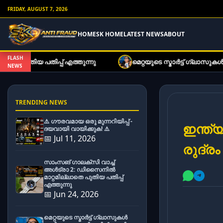
FRIDAY, AUGUST 7, 2026
HOME
SK HOME
LATEST NEWS
ABOUT
FLASH
എത്തുന്നു
മെറ്റയുടെ സ്മാർട്ട് ഗ്ലാസുകൾ ഇനി കുറഞ്ഞ നി
NEWS
TRENDING NEWS
⚠️ ഗൗരവമായ ഒരു മുന്നറിയിപ്പ് -
ഇന്ത
ദയവായി വായിക്കുക! ⚠️
📅 Jul 11, 2026
രുദ്ര
സാംസങ് ഗാലക്സി വാച്ച്
അൾട്രാ 2: ഡിസൈനിൽ
മാറ്റമില്ലാതെ പുതിയ പതിപ്പ്
എത്തുന്നു
📅 Jun 24, 2026
മെറ്റയുടെ സ്മാർട്ട് ഗ്ലാസുകൾ