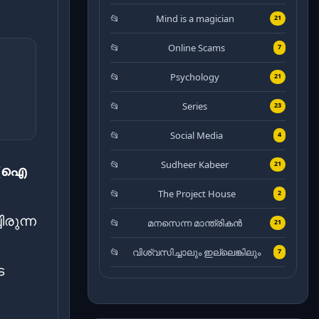
Mind is a magician
21
Online Scams
7
Psychology
21
Series
23
Social Media
4
Sudheer Kabeer
21
ൽ (ഐ
The Project House
2
ിരുന്ന
മനസെന്ന മാന്ത്രികൻ
21
വിശ്വസിച്ചാലും ഇല്ലെങ്കിലും
7
െ