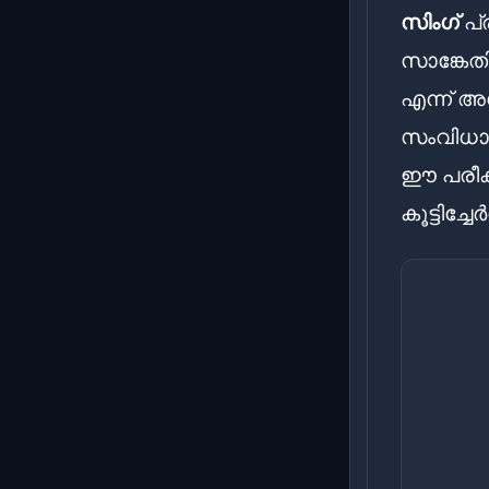
സിംഗ്
പ്
സാങ്കേത
എന്ന് അ
സംവിധാന
ഈ പരീക
കൂട്ടിച്ചേ