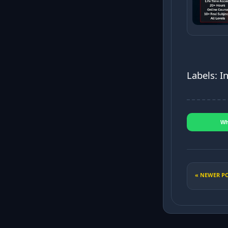
Labels: I
Wh
« NEWER P