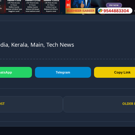
ndia, Kerala, Main, Tech News
atsApp
Telegram
Copy Link
OST
OLDER 