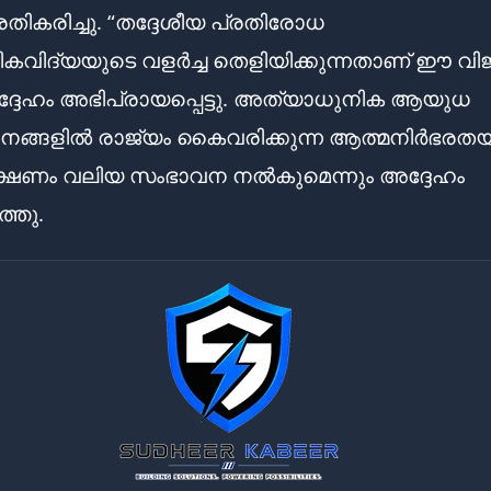
രതികരിച്ചു. “തദ്ദേശീയ പ്രതിരോധ
ികവിദ്യയുടെ വളർച്ച തെളിയിക്കുന്നതാണ് ഈ വി
ദ്ദേഹം അഭിപ്രായപ്പെട്ടു. അത്യാധുനിക ആയുധ
ങ്ങളിൽ രാജ്യം കൈവരിക്കുന്ന ആത്മനിർഭരതയ്ക
്ഷണം വലിയ സംഭാവന നൽകുമെന്നും അദ്ദേഹം
ർത്തു.