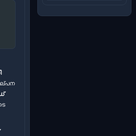
ി
കല്പന
ഡ്
ടെ