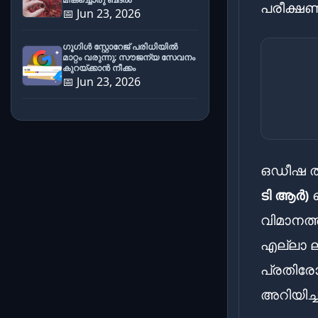
പരീക്ഷണം
📅 Jun 23, 2026
ഗൂഗിൾ സ്റ്റോറേജ് പരിധിയിൽ
മാറ്റം വരുന്നു; സൗജന്യ സേവനം
കുറയ്ക്കാൻ നീക്കം
📅 Jun 23, 2026
ഒഡീഷ ത
ടി ആർ)
വ
വിമാനത്ത
എല്ലാ ല
പ്രതിരോ
അറിയിച്ച