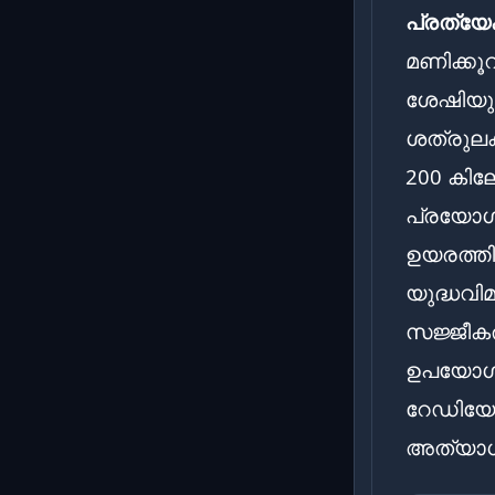
പ്രത്
മണിക്കൂ
ശേഷിയു
ശത്രുലക
200 കില
പ്രയോഗി
ഉയരത്തി
യുദ്ധവ
സജ്ജീകര
ഉപയോഗിക്
റേഡിയേ
അത്യാധു