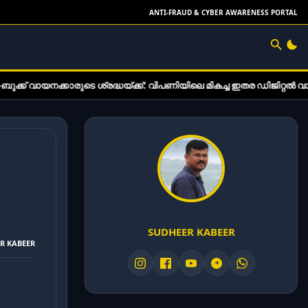
ANTI-FRAUD & CYBER AWARENESS PORTAL
െ ശ്രദ്ധയ്ക്ക്: വിപണിയിലെ മികച്ച ഇതര ഡിജിറ്റൽ വായനാ ഉപകരണങ്ങൾ
SUDHEER KABEER
ER KABEER