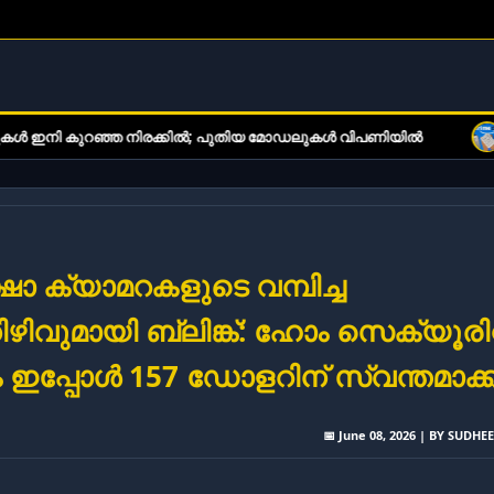
ുറഞ്ഞ നിരക്കിൽ; പുതിയ മോഡലുകൾ വിപണിയിൽ
ഇ-ബുക്ക് വായന
ഷാ ക്യാമറകളുടെ വമ്പിച്ച
ിഴിവുമായി ബ്ലിങ്ക്: ഹോം സെക്യൂരിറ്
്റം ഇപ്പോൾ 157 ഡോളറിന് സ്വന്തമാക്
📅 June 08, 2026 | BY SUDHE