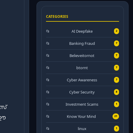
CATEGORIES
AI Deepfake
2
Banking Fraud
7
Believeitornot
7
btornt
7
Cyber Awareness
7
Cyber Security
8
Investment Scams
1
സ്
 ഈ
Know Your Mind
21
linux
1