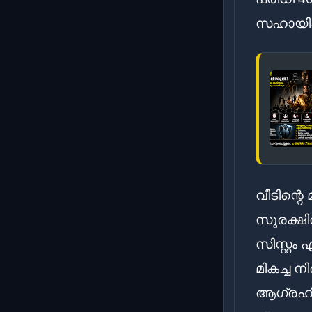
സഹായിക്
വീടിന്റ
സുരക്ഷ
സിസ്റ്റ
മികച്ച 
ആഗ്രഹി