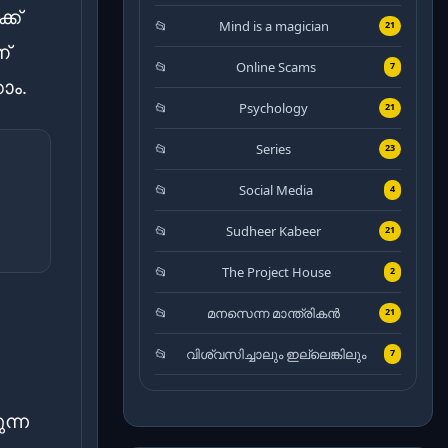
്ക്
Mind is a magician
21
്
Online Scams
7
ാം.
Psychology
21
Series
23
Social Media
4
Sudheer Kabeer
21
The Project House
2
മനസെന്ന മാന്ത്രികൻ
21
വിശ്വസിച്ചാലും ഇല്ലെങ്കിലും
7
ന്ന