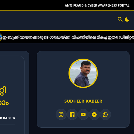
ANTI-FRAUD & CYBER AWARENESS PORTAL
ക്കാരുടെ ശ്രദ്ധയ്ക്ക്: വിപണിയിലെ മികച്ച ഇതര ഡിജിറ്റൽ വായനാ ഉപ
റി
കാം
SUDHEER KABEER
ER KABEER