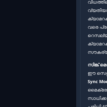
വിധത്തി
വ്യതിയ
ക്യാമറകൾ
വരെ പ്ര
റെസല്യ
ക്യാമറക
സൗകര്യങ
സിങ്ക് 
ഈ സെറ്റ
Sync Mo
മൈക്രോ 
സാധിക്കു
പരിധി 4