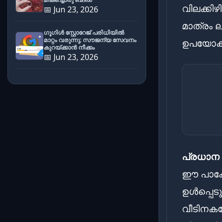
വിലക്കിഴ
📅 Jun 23, 2026
മാത്രം 
ഗൂഗിൾ സ്റ്റോറേജ് പരിധിയിൽ
മാറ്റം വരുന്നു; സൗജന്യ സേവനം
ഉപയോക്ത
കുറയ്ക്കാൻ നീക്കം
📅 Jun 23, 2026
പ്രധാ
ഈ പാക്ക
ഉൾപ്പെട
വീടിനക