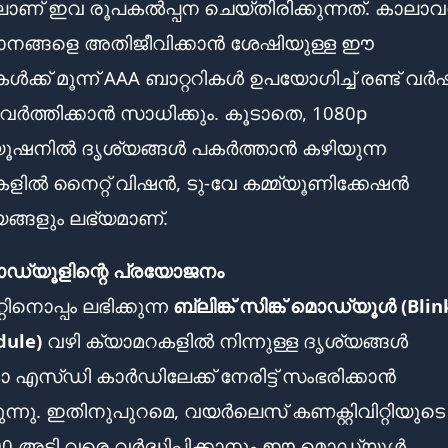
ലാണ് ഇവ രൂപകൽപ്പന ചെയ്തിരിക്കുന്നത്. കാലാ
ാനങ്ങളെ അതിജീവിക്കാൻ ശേഷിയുള്ള ഈ
ക്ക് മൂന്ന് AAA ബാറ്ററികൾ ഉപയോഗിച്ച് രണ്ട് വർ
വർത്തിക്കാൻ സാധിക്കും. കൂടാതെ, 1080p
ൂഷനിൽ ദൃശ്യങ്ങൾ പകർത്താൻ കഴിയുന്ന
ളിൽ നൈറ്റ് വിഷൻ, ടു-വേ കമ്മ്യൂണിക്കേഷൻ
്ങളും ലഭ്യമാണ്.
മൊഡ്യൂളിന്റെ പ്രയോജനം
ിനൊപ്പം ലഭിക്കുന്ന
ബ്ലിങ്ക് സിങ്ക് മൊഡ്യൂൾ (Blin
dule)
വഴി ക്യാമറകളിൽ നിന്നുള്ള ദൃശ്യങ്ങൾ
എസ്ഡി കാർഡിലേക്ക് നേരിട്ട് സംഭരിക്കാൻ
ന്നു. ഇതിനുപുറമെ, വയർലെസ് കണക്റ്റിവിറ്റിയുടെ
00 അടി വരെ വർദ്ധിപ്പിക്കാനും ഈ മൊഡ്യൂൾ