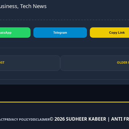
usiness, Tech News
atsApp
Telegram
Copy Link
OST
OLDER 
©
2026
SUDHEER KABEER | ANTI F
ACT
PRIVACY POLICY
DISCLAIMER