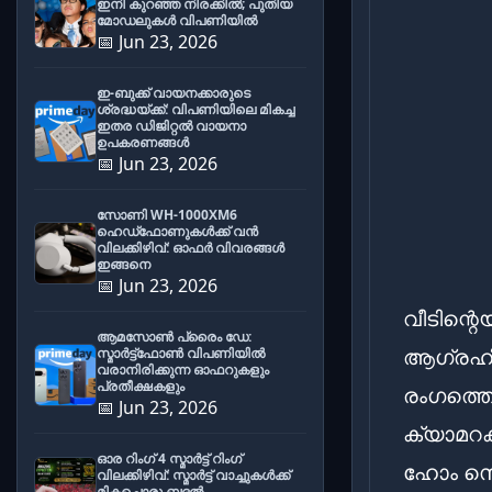
ഇനി കുറഞ്ഞ നിരക്കിൽ; പുതിയ
മോഡലുകൾ വിപണിയിൽ
📅 Jun 23, 2026
ഇ-ബുക്ക് വായനക്കാരുടെ
ശ്രദ്ധയ്ക്ക്: വിപണിയിലെ മികച്ച
ഇതര ഡിജിറ്റൽ വായനാ
ഉപകരണങ്ങൾ
📅 Jun 23, 2026
സോണി WH-1000XM6
ഹെഡ്‌ഫോണുകൾക്ക് വൻ
വിലക്കിഴിവ്: ഓഫർ വിവരങ്ങൾ
ഇങ്ങനെ
📅 Jun 23, 2026
വീടിന്റെ
ആമസോൺ പ്രൈം ഡേ:
ആഗ്രഹിക
സ്മാർട്ട്ഫോൺ വിപണിയിൽ
വരാനിരിക്കുന്ന ഓഫറുകളും
പ്രതീക്ഷകളും
രംഗത്തെ
📅 Jun 23, 2026
ക്യാമറ
ഓര റിംഗ് 4 സ്മാർട്ട് റിംഗ്
ഹോം സെക
വിലക്കിഴിവ്: സ്മാർട്ട് വാച്ചുകൾക്ക്
മികച്ചൊരു ബദൽ