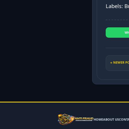
Labels: B
Wh
« NEWER P
HOME
ABOUT US
CONT