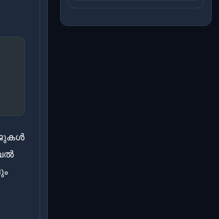
േജുകൾ
ബെൽ
ും