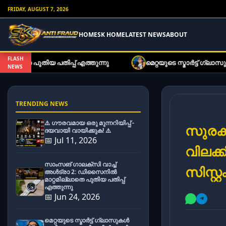
FRIDAY, AUGUST 7, 2026
HOME
SK HOME
LATEST NEWS
ABOUT
FLASH
തിപ്പ് എത്തുന്നു
മെറ്റയുടെ സ്മാർട്ട് ഗ്ലാസുകൾ ഇനി ക
NEWS
TRENDING NEWS
⚠️ ഗൗരവമായ ഒരു മുന്നറിയിപ്പ് -
സുരക്
ദയവായി വായിക്കുക! ⚠️
📅 Jul 11, 2026
വിലക്ക
സാംസങ് ഗാലക്സി വാച്ച്
സിസ്റ
അൾട്രാ 2: ഡിസൈനിൽ
മാറ്റമില്ലാതെ പുതിയ പതിപ്പ്
എത്തുന്നു
📅 Jun 24, 2026
മെറ്റയുടെ സ്മാർട്ട് ഗ്ലാസുകൾ