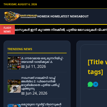
THURSDAY, AUGUST 6, 2026
HOME
SK HOME
LATEST NEWS
ABOUT
FLASH
്ട് ഗ്ലാസുകൾ ഇനി കുറഞ്ഞ നിരക്കിൽ; പുതിയ മോഡലുകൾ വിപണിയിൽ
NEWS
TRENDING NEWS
⚠️ ഗൗരവമായ ഒരു മുന്നറിയിപ്പ് -
[Title
ദയവായി വായിക്കുക! ⚠️
📅 Jul 11, 2026
tags]
സാംസങ് ഗാലക്സി വാച്ച്
അൾട്രാ 2: ഡിസൈനിൽ
മാറ്റമില്ലാതെ പുതിയ പതിപ്പ്
എത്തുന്നു
📅 Jun 24, 2026
മെറ്റയുടെ സ്മാർട്ട് ഗ്ലാസുകൾ