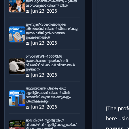
ഇനി കുറഞ്ഞ നിരക്കിൽ; പുതിയ
മോഡലുകൾ വിപണിയിൽ
📅 Jun 23, 2026
ഇ-ബുക്ക് വായനക്കാരുടെ
ശ്രദ്ധയ്ക്ക്: വിപണിയിലെ മികച്ച
ഇതര ഡിജിറ്റൽ വായനാ
ഉപകരണങ്ങൾ
📅 Jun 23, 2026
സോണി WH-1000XM6
ഹെഡ്‌ഫോണുകൾക്ക് വൻ
വിലക്കിഴിവ്: ഓഫർ വിവരങ്ങൾ
ഇങ്ങനെ
📅 Jun 23, 2026
ആമസോൺ പ്രൈം ഡേ:
സ്മാർട്ട്ഫോൺ വിപണിയിൽ
വരാനിരിക്കുന്ന ഓഫറുകളും
പ്രതീക്ഷകളും
📅 Jun 23, 2026
[The prof
here usi
ഓര റിംഗ് 4 സ്മാർട്ട് റിംഗ്
വിലക്കിഴിവ്: സ്മാർട്ട് വാച്ചുകൾക്ക്
names, a
മികച്ചൊരു ബദൽ