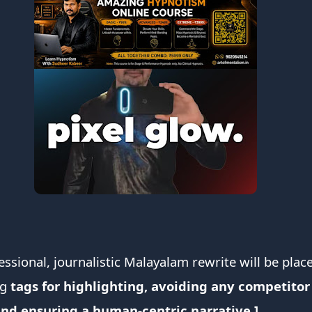
essional, journalistic Malayalam rewrite will be plac
ng
tags for highlighting, avoiding any competitor
nd ensuring a human-centric narrative.]