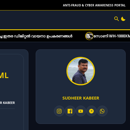
ANTI-FRAUD & CYBER AWARENESS PORTAL
 ഡിജിറ്റൽ വായനാ ഉപകരണങ്ങൾ
സോണി WH-1000XM6 ഹെഡ്‌ഫോണ
TML
SUDHEER KABEER
ER KABEER