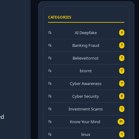
CATEGORIES
AI Deepfake
2
Banking Fraud
7
Believeitornot
7
btornt
7
Cyber Awareness
7
Cyber Security
8
Investment Scams
1
ed
Know Your Mind
21
linux
1