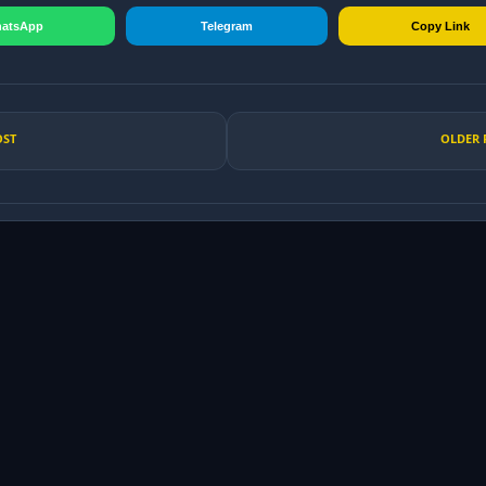
atsApp
Telegram
Copy Link
OST
OLDER 