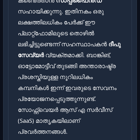
കണ്ടെത്താൻ
സാപ്പിഫൈൻഡ്
സഹായിക്കുന്നു. ഇതിനകം ഒരു
ലക്ഷത്തിലധികം പേർക്ക് ഈ
പ്ലാറ്റ്‌ഫോമിലൂടെ തൊഴിൽ
ലഭിച്ചിട്ടുണ്ടെന്ന് സഹസ്ഥാപകൻ
ദീപു
സേവ്യർ
വ്യക്തമാക്കി. ബാങ്കിങ്,
ഓട്ടോമോട്ടീവ് തുടങ്ങി അന്താരാഷ്ട്ര
പ്രശസ്തിയുള്ള നൂറിലധികം
കമ്പനികൾ ഇന്ന് ഇവരുടെ സേവനം
പ്രയോജനപ്പെടുത്തുന്നുണ്ട്.
സോഫ്റ്റ്‌വെയർ ആസ് എ സർവീസ്
(SaaS) മാതൃകയിലാണ്
പ്രവർത്തനങ്ങൾ.