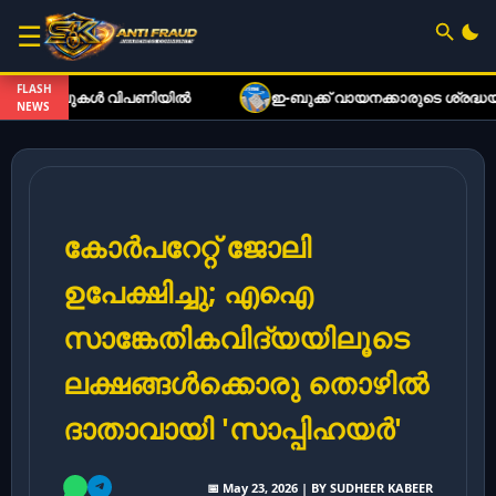
☰
FLASH
ുകൾ വിപണിയിൽ
ഇ-ബുക്ക് വായനക്കാരുടെ ശ്രദ്ധയ്ക്ക്: വിപ
NEWS
കോർപറേറ്റ് ജോലി
ഉപേക്ഷിച്ചു; എഐ
സാങ്കേതികവിദ്യയിലൂടെ
ലക്ഷങ്ങൾക്കൊരു തൊഴിൽ
ദാതാവായി 'സാപ്പിഹയർ'
📅 May 23, 2026 | BY SUDHEER KABEER