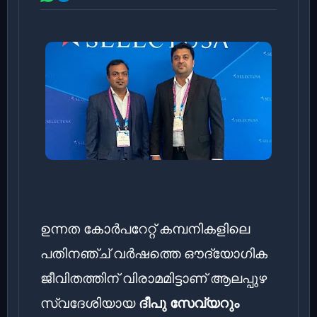
ഉന്നത കോർപറേറ്റ് കമ്പനികളിലെ
പതിനഞ്ച് വർഷത്തെ ഔദ്യോഗിക
ജീവിതത്തിന് വിരാമമിട്ടാണ് ആലപ്പുഴ
സ്വദേശിയായ
ദീപു സേവ്യറും