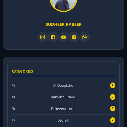
SUDHEER KABEER
CATEGORIES
AI Deepfake
2
Banking Fraud
7
Believeitornot
7
btornt
7