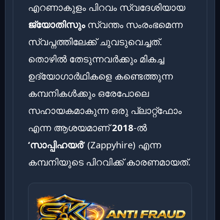
എറണാകുളം പിറവം സ്വദേശിയായ
ജ്യോതിസും
സ്വന്തം സംരംഭമെന്ന
സ്വപ്നത്തിലേക്ക് ചുവടുവെച്ചത്.
തൊഴിൽ തേടുന്നവർക്കും മികച്ച
ഉദ്യോഗാർഥികളെ കണ്ടെത്തുന്ന
കമ്പനികൾക്കും ഒരേപോലെ
സഹായകമാകുന്ന ഒരു പ്ലാറ്റ്‌ഫോം
എന്ന ആശയമാണ്
2018
-ൽ
‘സാപ്പിഹയർ’
(Zappyhire) എന്ന
കമ്പനിയുടെ പിറവിക്ക് കാരണമായത്.