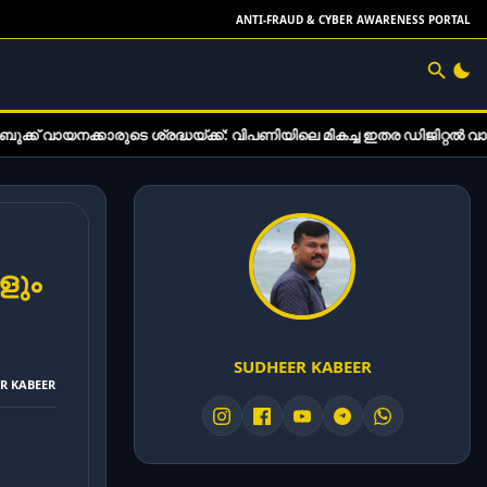
ANTI-FRAUD & CYBER AWARENESS PORTAL
്രദ്ധയ്ക്ക്: വിപണിയിലെ മികച്ച ഇതര ഡിജിറ്റൽ വായനാ ഉപകരണങ്ങൾ
ളും
SUDHEER KABEER
ER KABEER