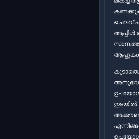
മികച്ച 
കണക്കുക
ചെലവ് 
ആപ്പിൾ 
സാമ്പത്
ആപ്പുക
കൂടാതെ
അനുഭവവ
ഉപയോഗി
ഇടയിൽ ക
അക്കൗണ്ട
എന്നിങ്
ഉപയോഗിക