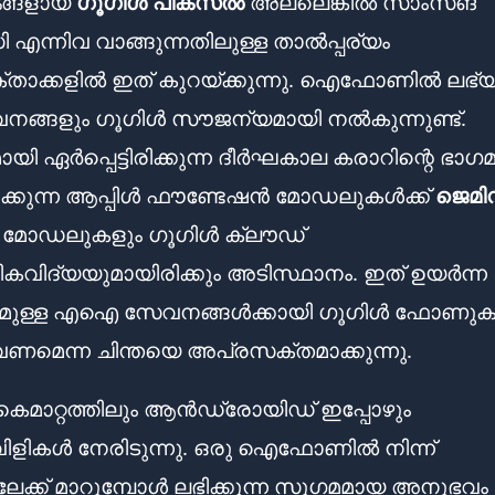
നങ്ങളായ
ഗൂഗിൾ പിക്സൽ
അല്ലെങ്കിൽ സാംസങ്
 എന്നിവ വാങ്ങുന്നതിലുള്ള താൽപ്പര്യം
താക്കളിൽ ഇത് കുറയ്ക്കുന്നു. ഐഫോണിൽ ലഭ്
ങ്ങളും ഗൂഗിൾ സൗജന്യമായി നൽകുന്നുണ്ട്.
ായി ഏർപ്പെട്ടിരിക്കുന്ന ദീർഘകാല കരാറിന്റെ ഭാഗമ
ക്കുന്ന ആപ്പിൾ ഫൗണ്ടേഷൻ മോഡലുകൾക്ക്
ജെമി
മോഡലുകളും ഗൂഗിൾ ക്ലൗഡ്
ികവിദ്യയുമായിരിക്കും അടിസ്ഥാനം. ഇത് ഉയർന്ന
മുള്ള എഐ സേവനങ്ങൾക്കായി ഗൂഗിൾ ഫോണു
േണമെന്ന ചിന്തയെ അപ്രസക്തമാക്കുന്നു.
കൈമാറ്റത്തിലും ആൻഡ്രോയിഡ് ഇപ്പോഴും
ിളികൾ നേരിടുന്നു. ഒരു ഐഫോണിൽ നിന്ന്
നിലേക്ക് മാറുമ്പോൾ ലഭിക്കുന്ന സുഗമമായ അനുഭവം