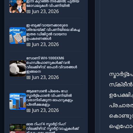
ഇനി കുറഞ്ഞ നിരക്കിൽ; പുതിയ
മോഡലുകൾ വിപണിയിൽ
📅 Jun 23, 2026
ഇ-ബുക്ക് വായനക്കാരുടെ
ശ്രദ്ധയ്ക്ക്: വിപണിയിലെ മികച്ച
ഇതര ഡിജിറ്റൽ വായനാ
ഉപകരണങ്ങൾ
📅 Jun 23, 2026
സോണി WH-1000XM6
ഹെഡ്‌ഫോണുകൾക്ക് വൻ
വിലക്കിഴിവ്: ഓഫർ വിവരങ്ങൾ
ഇങ്ങനെ
സ്മാർട്
📅 Jun 23, 2026
സ്‌ക്രീ
ആമസോൺ പ്രൈം ഡേ:
ഉപേക്ഷി
സ്മാർട്ട്ഫോൺ വിപണിയിൽ
വരാനിരിക്കുന്ന ഓഫറുകളും
പ്രചാര
പ്രതീക്ഷകളും
📅 Jun 23, 2026
കൊണ്ടു
ഓര റിംഗ് 4 സ്മാർട്ട് റിംഗ്
ഐഫോൺ 
വിലക്കിഴിവ്: സ്മാർട്ട് വാച്ചുകൾക്ക്
മികച്ചൊരു ബദൽ