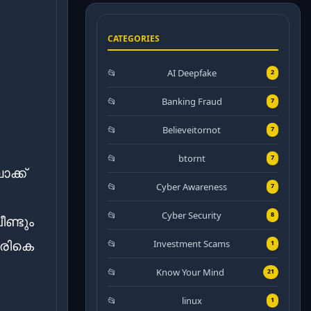
CATEGORIES
AI Deepfake
2
Banking Fraud
7
Believeitornot
7
btornt
7
ക്ക്
Cyber Awareness
7
Cyber Security
8
ണ്ടും
ിരികെ
Investment Scams
1
Know Your Mind
21
linux
1