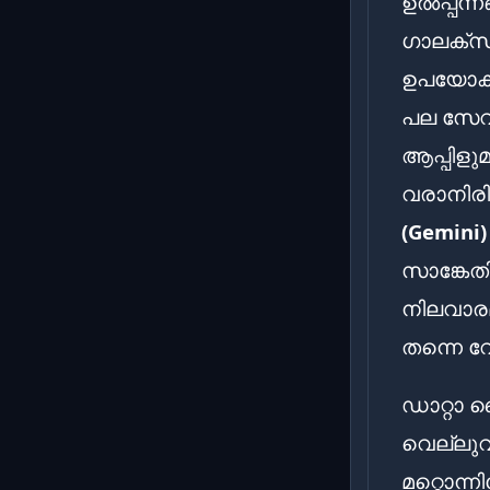
ഉൽപ്പന്
ഗാലക്സി
ഉപയോക്
പല സേവന
ആപ്പിളുമ
വരാനിരി
(Gemini)
സാങ്കേത
നിലവാര
തന്നെ വ
ഡാറ്റാ 
വെല്ലുവ
മറ്റൊന്