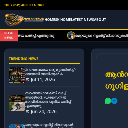
THURSDAY, AUGUST 6, 2026
HOME
SK HOME
LATEST NEWS
ABOUT
FLASH
തുന്നു
മെറ്റയുടെ സ്മാർട്ട് ഗ്ലാസുകൾ ഇനി കുറഞ്ഞ നിരക
NEWS
TRENDING NEWS
⚠️ ഗൗരവമായ ഒരു മുന്നറിയിപ്പ് -
ആൻഡ്ര
ദയവായി വായിക്കുക! ⚠️
📅 Jul 11, 2026
ഗൂഗിള
സാംസങ് ഗാലക്സി വാച്ച്
അൾട്രാ 2: ഡിസൈനിൽ
മാറ്റമില്ലാതെ പുതിയ പതിപ്പ്
എത്തുന്നു
📅 Jun 24, 2026
മെറ്റയുടെ സ്മാർട്ട് ഗ്ലാസുകൾ