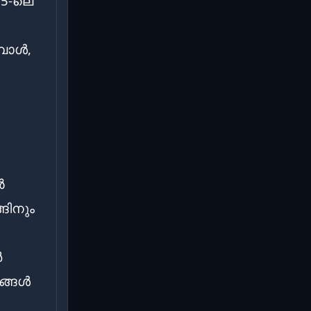
25-ലെ
പോൾ,
ൺ
ങിനും
ർ
ങ്ങൾ