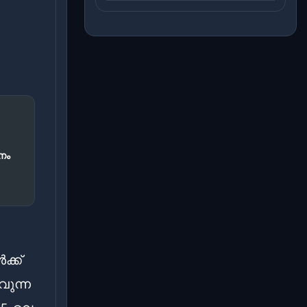
നം
്ക്
വുന്ന