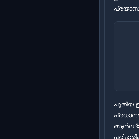
പ്രയാസമു
പുതിയ ഉ
പ്രധാനമ
ആൻഡ്രോ
പരിഹരിക