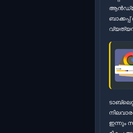
ആൻഡ്രോ
ബാക്കപ്പ
വ്യത്യസ
ടാബ്‌ലെ
നിലവാരത
ഇന്നും സ