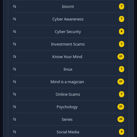
btornt
7
Cyber Awareness
7
Cyber Security
8
Investment Scams
1
Know Your Mind
21
linux
1
Mind is a magician
21
Online Scams
7
Psychology
21
Series
23
Social Media
4