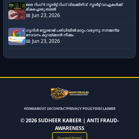
ഓര റിംഗ് 4 സ്മാർട്ട് റിംഗ് വിലക്കിഴിവ്: സ്മാർട്ട് വാച്ചുകൾക്ക്
മികച്ചൊരു ബദൽ
📅 Jun 23, 2026
ഗൂഗിൾ സ്റ്റോറേജ് പരിധിയിൽ മാറ്റം വരുന്നു; സൗജന്യ
സേവനം കുറയ്ക്കാൻ നീക്കം
📅 Jun 23, 2026
HOME
ABOUT US
CONTACT
PRIVACY POLICY
DISCLAIMER
©
2026
SUDHEER KABEER | ANTI FRAUD-
AWARENESS
Trusted Portal