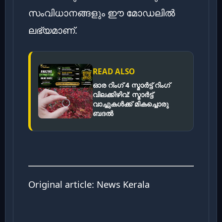
സംവിധാനങ്ങളും ഈ മോഡലിൽ
ലഭ്യമാണ്.
READ ALSO
ഓര റിംഗ് 4 സ്മാർട്ട് റിംഗ്
വിലക്കിഴിവ്: സ്മാർട്ട്
വാച്ചുകൾക്ക് മികച്ചൊരു
ബദൽ
Original article:
News Kerala