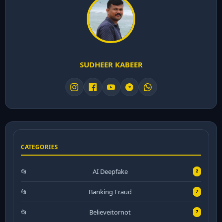
SUDHEER KABEER
CATEGORIES
AI Deepfake
2
Banking Fraud
7
Believeitornot
7