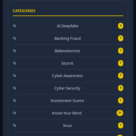
CATEGORIES
AI Deepfake
2
Banking Fraud
7
Believeitornot
7
btornt
7
Cyber Awareness
7
Cyber Security
8
Investment Scams
1
Know Your Mind
21
linux
1