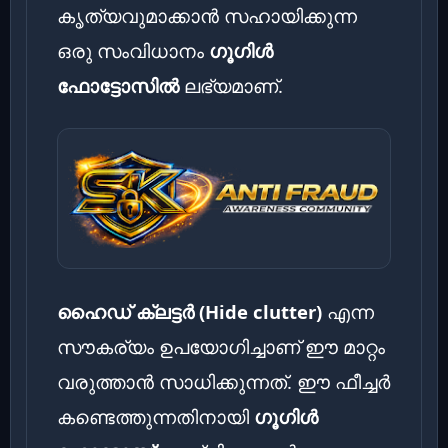
കൃത്യവുമാക്കാൻ സഹായിക്കുന്ന
ഒരു സംവിധാനം
ഗൂഗിൾ
ഫോട്ടോസിൽ
ലഭ്യമാണ്.
ഹൈഡ് ക്ലട്ടർ (Hide clutter)
എന്ന
സൗകര്യം ഉപയോഗിച്ചാണ് ഈ മാറ്റം
വരുത്താൻ സാധിക്കുന്നത്. ഈ ഫീച്ചർ
കണ്ടെത്തുന്നതിനായി
ഗൂഗിൾ