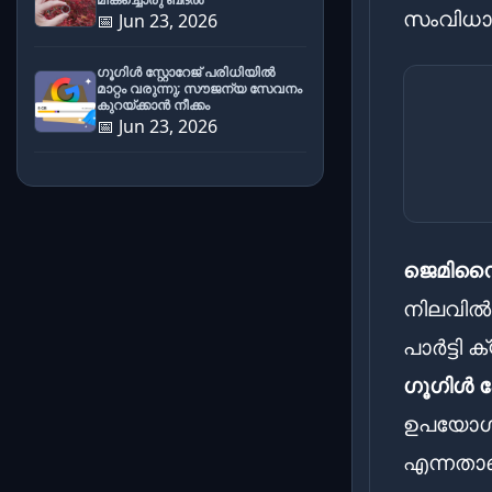
സംവിധാനം
📅 Jun 23, 2026
ഗൂഗിൾ സ്റ്റോറേജ് പരിധിയിൽ
മാറ്റം വരുന്നു; സൗജന്യ സേവനം
കുറയ്ക്കാൻ നീക്കം
📅 Jun 23, 2026
ജെമിനൈ
നിലവി
പാർട്ടി
ഗൂഗിൾ ഹ
ഉപയോഗിച
എന്നതാ