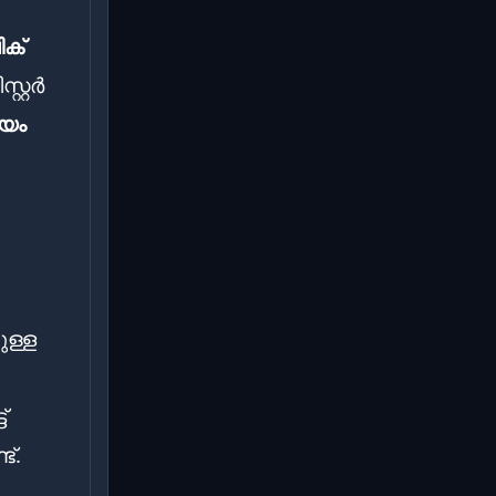
ക്
്റ്റർ
ിയം
ുള്ള
്
ട്.