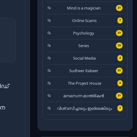
Mind is a magician
21
Online Scams
7
Psychology
21
Series
23
Social Media
4
Sudheer Kabeer
21
The Project House
2
ർഡ്
മനസെന്ന മാന്ത്രികൻ
21
നൈ
വിശ്വസിച്ചാലും ഇല്ലെങ്കിലും
7