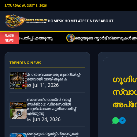
SATURDAY, AUGUST 8, 2026
HOME
SK HOME
LATEST NEWS
ABOUT
FLASH
എത്തുന്നു
മെറ്റയുടെ സ്മാർട്ട് ഗ്ലാസുകൾ ഇനി കുറഞ്ഞ ന
NEWS
TRENDING NEWS
⚠️ ഗൗരവമായ ഒരു മുന്നറിയിപ്പ് -
ഗൂഗി
ദയവായി വായിക്കുക! ⚠️
📅 Jul 11, 2026
സ്വാധ
സാംസങ് ഗാലക്സി വാച്ച്
അപ്‌ഡ
അൾട്രാ 2: ഡിസൈനിൽ
മാറ്റമില്ലാതെ പുതിയ പതിപ്പ്
എത്തുന്നു
📅 Jun 24, 2026
മെറ്റയുടെ സ്മാർട്ട് ഗ്ലാസുകൾ