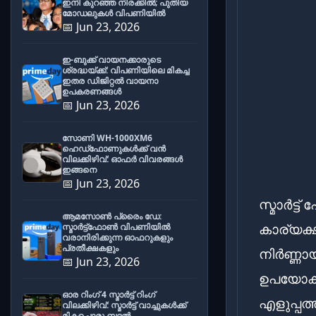
ഇനി കുറഞ്ഞ നിരക്കിൽ; പുതിയ
മോഡലുകൾ വിപണിയിൽ
📅 Jun 23, 2026
ഇ-ബുക്ക് വായനക്കാരുടെ
ശ്രദ്ധയ്ക്ക്: വിപണിയിലെ മികച്ച
ഇതര ഡിജിറ്റൽ വായനാ
ഉപകരണങ്ങൾ
📅 Jun 23, 2026
സോണി WH-1000XM6
ഹെഡ്‌ഫോണുകൾക്ക് വൻ
വിലക്കിഴിവ്: ഓഫർ വിവരങ്ങൾ
ഇങ്ങനെ
📅 Jun 23, 2026
സ്മാർട്
ആമസോൺ പ്രൈം ഡേ:
കാര്യക്
സ്മാർട്ട്ഫോൺ വിപണിയിൽ
വരാനിരിക്കുന്ന ഓഫറുകളും
പ്രതീക്ഷകളും
നിർണ്ണാ
📅 Jun 23, 2026
ഉപയോക്ത
ഓര റിംഗ് 4 സ്മാർട്ട് റിംഗ്
എളുപ്പത
വിലക്കിഴിവ്: സ്മാർട്ട് വാച്ചുകൾക്ക്
മികച്ചൊരു ബദൽ