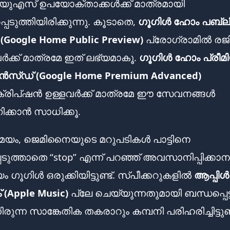
യുഎസ് ഉപയോക്താക്കൾക്ക് മാത്രമായി
പെടുത്തിയിരിക്കുന്നു. കൂടാതെ,
ഗൂഗിൾ ഹോം പബ്ലി
 (Google Home Public Preview)
പ്രോഗ്രാമിൽ രജിസ
ക്ക് മാത്രമേ ഇത് ലഭ്യമാകൂ.
ഗൂഗിൾ ഹോം പ്രീമ
്ഡ് (Google Home Premium Advanced)
ക്രിപ്‌ഷൻ ഉള്ളവർക്ക് മാത്രമേ ഈ സേവനങ്ങൾ
്കാൻ സാധിക്കൂ.
ം, ജെമിനൈയുടെ മറുപടികൾ പാട്ടിനെ
െടുത്താതെ “stop” എന്ന് പറഞ്ഞ് അവസാനിപ്പിക്കാന
ഗൂഗിൾ ഒരുക്കിയിട്ടുണ്ട്. സ്പീക്കറുകളിൽ
ആപ്പിൾ
 (Apple Music)
പ്ലേ ചെയ്യുന്നതുമായി ബന്ധപ്പെട്ട
ിരുന്ന സാങ്കേതിക തകരാറും കമ്പനി പരിഹരിച്ചിട്ടുണ്