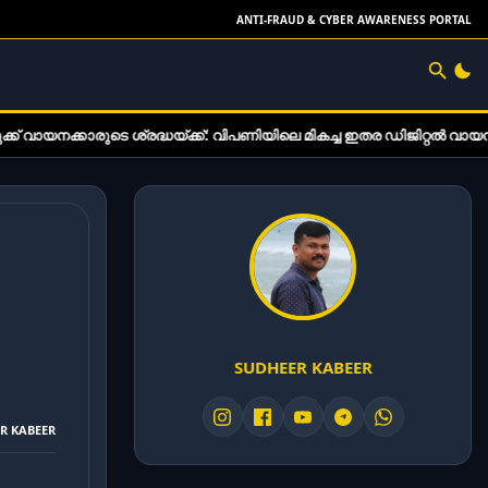
ANTI-FRAUD & CYBER AWARENESS PORTAL
ടെ ശ്രദ്ധയ്ക്ക്: വിപണിയിലെ മികച്ച ഇതര ഡിജിറ്റൽ വായനാ ഉപകരണങ്ങൾ
SUDHEER KABEER
ER KABEER