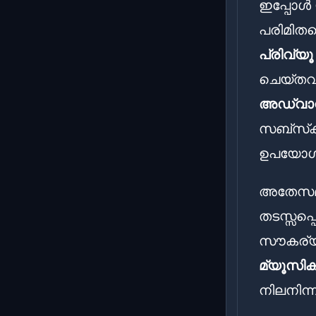
ഇപ്പോൾ 
പരിമിതപ്
പ്രിവ്യൂ
ചെയ്തവർ
അഡ്വാൻസ
സബ്‌സ്‌
ഉപയോഗിക
അതേസമയ
തടസ്സപ്പ
സൗകര്യം 
മ്യൂസിക്
നിലനിന്ന