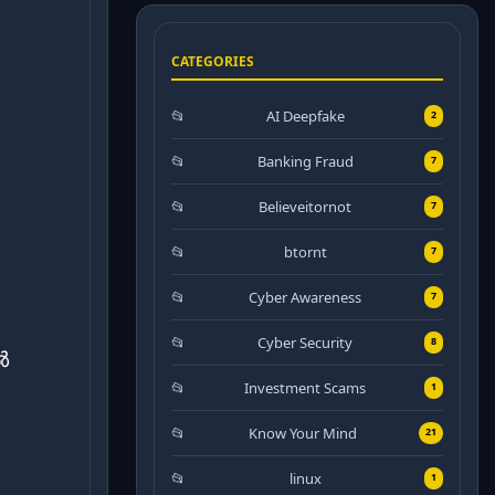
CATEGORIES
AI Deepfake
2
Banking Fraud
7
Believeitornot
7
btornt
7
Cyber Awareness
7
Cyber Security
8
ൽ
Investment Scams
1
Know Your Mind
21
linux
1