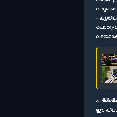
വരുത്താ
–
കൃത്യ
പൊതുവാ
ലഭ്യമാക
പരിമിത
ഈ ക്യാമ