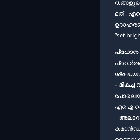
തങ്ങളു
മതി, എഐ
ഉദാഹരണത
“set bri
പ്രധാന 
പ്രവർത
ശ്രദ്ധയ
–
മികച്ച
പോലെയുള്
എഐ തെറ്
–
അലാറം
കമാൻഡുക
ടൈമറുകൾ