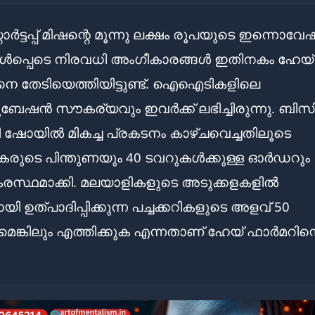
്റാർട്ടപ്പ് മിഷന്റെ മൂന്നു ലക്ഷം രൂപയുടെ ഇന്നൊവ
് ഉൾപ്പെടെ നിരവധി അംഗീകാരങ്ങൾ ഇതിനകം ഹേയ്
െ തേടിയെത്തിയിട്ടുണ്ട്. ഐഐടികളിലെ
േഷൻ സൗകര്യവും ഇവർക്ക് ലഭിച്ചിരുന്നു. ബിസ
്റി ഷോയിൽ മികച്ച പ്രകടനം കാഴ്ചവെച്ചതിലൂടെ
കരുടെ പിന്തുണയും 40 ടവറുകൾക്കുള്ള ഓർഡറും
കരസ്ഥമാക്കി. മലയാളികളുടെ അടുക്കളകളിൽ
യി ഉത്പാദിപ്പിക്കുന്ന പച്ചക്കറികളുടെ അളവ് 50
ങ്കിലും എത്തിക്കുക എന്നതാണ് ഹേയ് ഫാർമറിന്റ