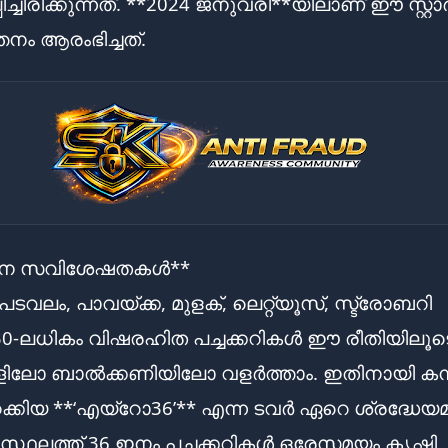
ച്ചിരിക്കുന്നത്. **2024 ജനുവരി**യിലാണ് ഈ സ്റ്റാർട്ട
തനം ആരംഭിച്ചത്.
ധാന സവിശേഷതകൾ**
 പടവലം, പാവയ്ക്ക, മുളക്, ലെറ്റ്യൂസ്, സ്ട്രോബറി
 30-ലധികം വിഷരഹിത പച്ചക്കറികൾ ഈ രീതിയിലൂട
്ളിലോ ബാൽക്കണിയിലോ വളർത്താം. ഇതിനായി കമ
റക്കിയ **‘എയ്റോ36’** എന്ന ടവർ ഏറെ ശ്രദ്ധേയ
സ്ഥലത്ത് 36 ഇനം പച്ചക്കറികൾ ഒരേസമയം കൃഷി