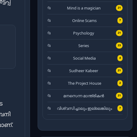
പ്പ്
Mind is a magician
21
Online Scams
7
Psychology
21
Series
23
Social Media
4
Sudheer Kabeer
21
The Project House
2
മനസെന്ന മാന്ത്രികൻ
21
െ
വിശ്വസിച്ചാലും ഇല്ലെങ്കിലും
7
്പനി
മാണ്.