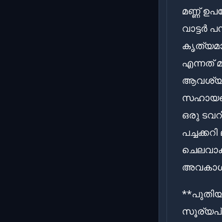
മണ്ണ് ഉ
വാട്ടർ 
കൃത്യമാ
എന്നത് 
ആവശ്യമ
സഹായങ്ങ
ഒരു ടവറ
പച്ചക്കറ
ചെലവാക്
അവകാശപ്
**പുതിയ
സൂര്യപ്