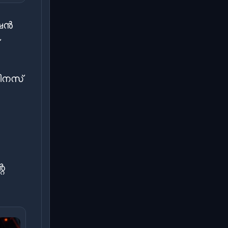
േഷൻ
ിനസ്
െ