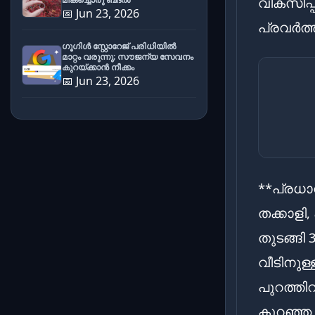
വികസിപ്പി
📅 Jun 23, 2026
പ്രവർത്
ഗൂഗിൾ സ്റ്റോറേജ് പരിധിയിൽ
മാറ്റം വരുന്നു; സൗജന്യ സേവനം
കുറയ്ക്കാൻ നീക്കം
📅 Jun 23, 2026
**പ്ര
തക്കാളി,
തുടങ്ങി
വീടിനുള
പുറത്തി
കുറഞ്ഞ 