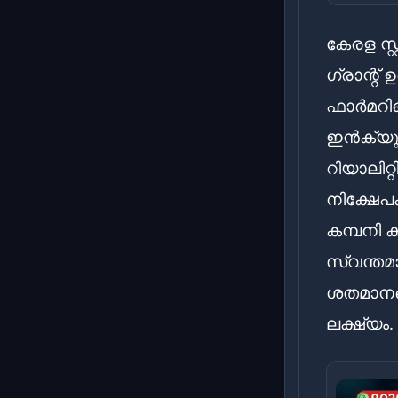
കേരള സ്റ
ഗ്രാന്റ
ഫാർമറിന
ഇൻക്യുബ
റിയാലിറ
നിക്ഷേപ
കമ്പനി 
സ്വന്തമാ
ശതമാനമെ
ലക്ഷ്യം.