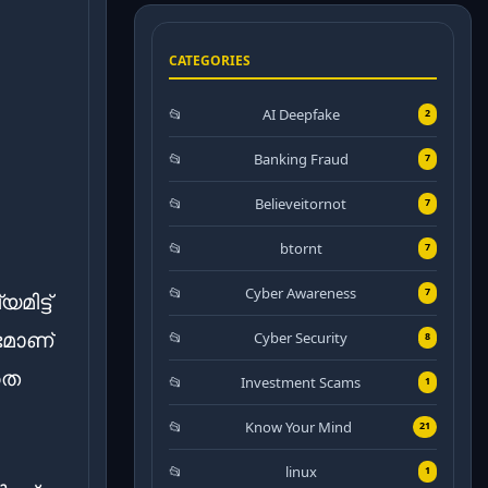
CATEGORIES
AI Deepfake
2
Banking Fraud
7
Believeitornot
7
btornt
7
Cyber Awareness
7
ിട്ട്
ംഭമാണ്
Cyber Security
8
തെ
Investment Scams
1
Know Your Mind
21
linux
1