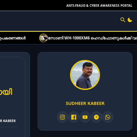
ANTI-FRAUD & CYBER AWARENESS PORTAL
സോണി WH-1000XM6 ഹെഡ്‌ഫോണുകൾക്ക് വൻ വിലക്കിഴിവ്: ഓഫർ വി
ായി
SUDHEER KABEER
ER KABEER