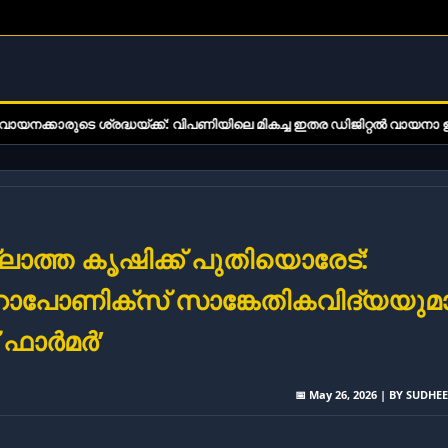
ധയ്ക്ക്: വിപണിയിലെ മികച്ച ഇതര ഡിജിറ്റൽ വായനാ ഉപകരണങ്ങൾ
ല്ലാത്ത കൃഷിക്ക് പുതിയൊരേട്:
ോപോണിക്സ് സാങ്കേതികവിദ്യയുമ
 ഫാർമർ’
📅 May 26, 2026 | BY SUDHE