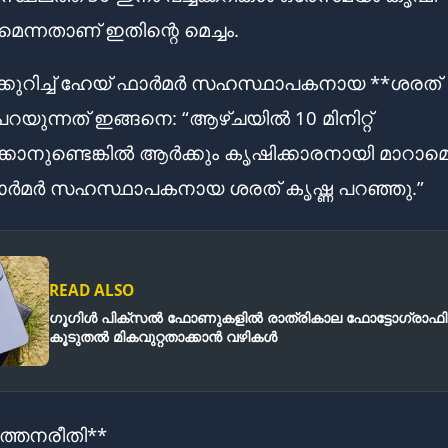
െന്നതാണ് ഇതിന്റെ മെച്ചം.
്കുറിച്ച് ഹേയ് ഫാർമർ സഹസ്ഥാപകനായ **ശരത്
പറയുന്നത് ഇങ്ങനെ: “ആഴ്ചയിൽ 10 മിനിറ്റ്
്ക്കാനുണ്ടെങ്കിൽ ആർക്കും കൃഷിക്കാരനായി മാറാമെന
ാർമർ സഹസ്ഥാപകനായ ശരത് കൃഷ്ണ പറഞ്ഞു.”
READ ALSO
ഗൂഗിൾ പിക്സൽ ഫോണുകളിൽ രാത്രികാല ഫോട്ടോഗ്രാഫി
കൂടുതൽ മികവുറ്റതാക്കാൻ വഴികൾ
ത്തനരീതി**