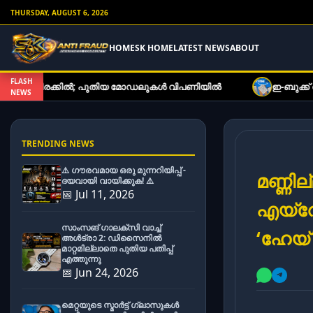
THURSDAY, AUGUST 6, 2026
HOME
SK HOME
LATEST NEWS
ABOUT
FLASH
 പുതിയ മോഡലുകൾ വിപണിയിൽ
ഇ-ബുക്ക് വായനക്കാരുടെ ശ്രദ്
NEWS
TRENDING NEWS
⚠️ ഗൗരവമായ ഒരു മുന്നറിയിപ്പ് -
മണ്ണി
ദയവായി വായിക്കുക! ⚠️
📅 Jul 11, 2026
എയ്റ
സാംസങ് ഗാലക്സി വാച്ച്
‘ഹേയ്
അൾട്രാ 2: ഡിസൈനിൽ
മാറ്റമില്ലാതെ പുതിയ പതിപ്പ്
എത്തുന്നു
📅 Jun 24, 2026
മെറ്റയുടെ സ്മാർട്ട് ഗ്ലാസുകൾ