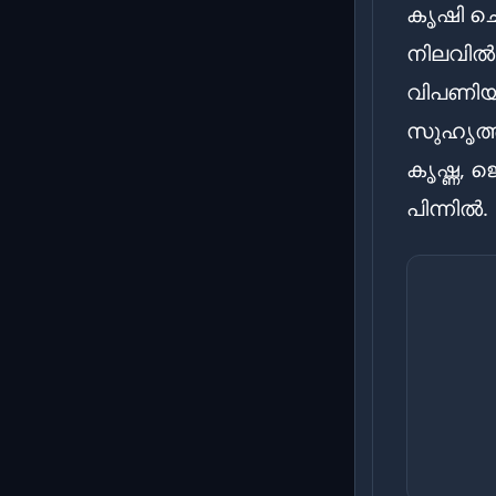
കൃഷി ചെ
നിലവിൽ 
വിപണിയി
സുഹൃത്ത
കൃഷ്ണ, 
പിന്നിൽ.