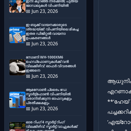
ഇനി കുറഞ്ഞ നിരക്കിൽ; പുതിയ
മോഡലുകൾ വിപണിയിൽ
📅 Jun 23, 2026
ഇ-ബുക്ക് വായനക്കാരുടെ
ശ്രദ്ധയ്ക്ക്: വിപണിയിലെ മികച്ച
ഇതര ഡിജിറ്റൽ വായനാ
ഉപകരണങ്ങൾ
📅 Jun 23, 2026
സോണി WH-1000XM6
ഹെഡ്‌ഫോണുകൾക്ക് വൻ
വിലക്കിഴിവ്: ഓഫർ വിവരങ്ങൾ
ഇങ്ങനെ
📅 Jun 23, 2026
ആധുനിക 
ആമസോൺ പ്രൈം ഡേ:
എറണാകുളം
സ്മാർട്ട്ഫോൺ വിപണിയിൽ
വരാനിരിക്കുന്ന ഓഫറുകളും
**‘ഹേയ്
പ്രതീക്ഷകളും
📅 Jun 23, 2026
പച്ചക്ക
‘എയ്റോ
ഓര റിംഗ് 4 സ്മാർട്ട് റിംഗ്
വിലക്കിഴിവ്: സ്മാർട്ട് വാച്ചുകൾക്ക്
മികച്ചൊരു ബദൽ