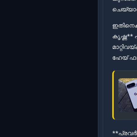
ചെയ്യാമ
ഇതിനെക
കൃഷ്ണ** 
മാറ്റിവയ
ഹേയ് ഫ
**പ്രവർ