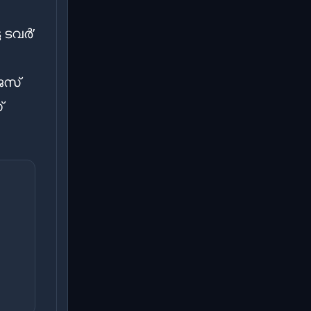
 ടവർ’
ജസ്
്