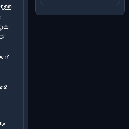
ുള്ള
ം
റുക
ക്
ാണ്
ൃതർ
ും