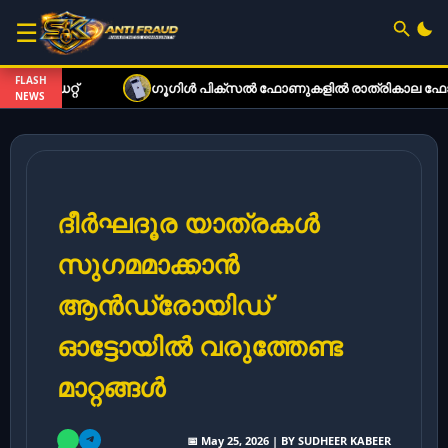
☰
FLASH
ഗൂഗിൾ പിക്സൽ ഫോണുകളിൽ രാത്രികാല ഫോട്ടോഗ്രാഫി കൂടു
NEWS
ദീർഘദൂര യാത്രകൾ
സുഗമമാക്കാൻ
ആൻഡ്രോയിഡ്
ഓട്ടോയിൽ വരുത്തേണ്ട
മാറ്റങ്ങൾ
📅 May 25, 2026 | BY SUDHEER KABEER