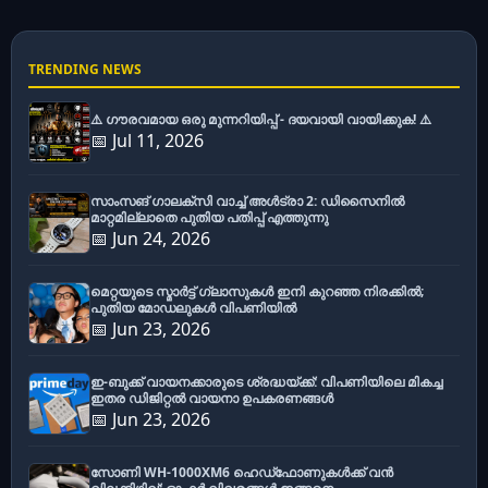
TRENDING NEWS
⚠️ ഗൗരവമായ ഒരു മുന്നറിയിപ്പ് - ദയവായി വായിക്കുക! ⚠️
📅 Jul 11, 2026
സാംസങ് ഗാലക്സി വാച്ച് അൾട്രാ 2: ഡിസൈനിൽ
മാറ്റമില്ലാതെ പുതിയ പതിപ്പ് എത്തുന്നു
📅 Jun 24, 2026
മെറ്റയുടെ സ്മാർട്ട് ഗ്ലാസുകൾ ഇനി കുറഞ്ഞ നിരക്കിൽ;
പുതിയ മോഡലുകൾ വിപണിയിൽ
📅 Jun 23, 2026
ഇ-ബുക്ക് വായനക്കാരുടെ ശ്രദ്ധയ്ക്ക്: വിപണിയിലെ മികച്ച
ഇതര ഡിജിറ്റൽ വായനാ ഉപകരണങ്ങൾ
📅 Jun 23, 2026
സോണി WH-1000XM6 ഹെഡ്‌ഫോണുകൾക്ക് വൻ