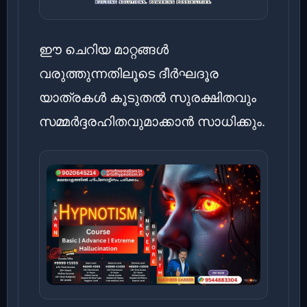
ഈ ചെറിയ മാറ്റങ്ങൾ
വരുത്തുന്നതിലൂടെ ദീർഘദൂര
യാത്രകൾ കൂടുതൽ സുരക്ഷിതവും
സമ്മർദ്ദരഹിതവുമാക്കാൻ സാധിക്കും.