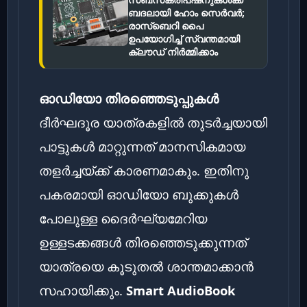
ബദലായി ഹോം സെർവർ;
രാസ്‌ബെറി പൈ
ഉപയോഗിച്ച് സ്വന്തമായി
ക്ലൗഡ് നിർമ്മിക്കാം
ഓഡിയോ തിരഞ്ഞെടുപ്പുകൾ
ദീർഘദൂര യാത്രകളിൽ തുടർച്ചയായി
പാട്ടുകൾ മാറ്റുന്നത് മാനസികമായ
തളർച്ചയ്ക്ക് കാരണമാകും. ഇതിനു
പകരമായി ഓഡിയോ ബുക്കുകൾ
പോലുള്ള ദൈർഘ്യമേറിയ
ഉള്ളടക്കങ്ങൾ തിരഞ്ഞെടുക്കുന്നത്
യാത്രയെ കൂടുതൽ ശാന്തമാക്കാൻ
സഹായിക്കും.
Smart AudioBook