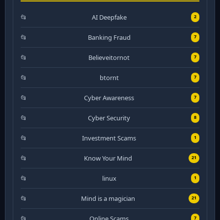
AI Deepfake
2
Banking Fraud
7
Believeitornot
7
btornt
7
Cyber Awareness
7
Cyber Security
8
Investment Scams
1
Know Your Mind
21
linux
1
Mind is a magician
21
Online Scams
7