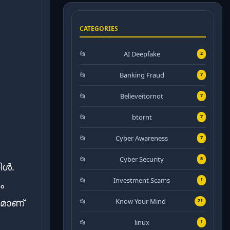
CATEGORIES
AI Deepfake
2
Banking Fraud
7
Believeitornot
7
btornt
7
Cyber Awareness
7
Cyber Security
8
ിൾ.
Investment Scams
1
ം
നമാണ്
Know Your Mind
21
linux
1