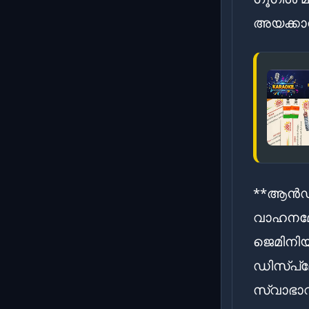
അയക്കാ
**ആൻഡ്
വാഹനമോ
ജെമിനിയ
ഡിസ്‌പ
സ്വാഭാവ