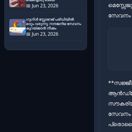
മെസ്സേ
📅 Jun 23, 2026
സേവനം 
ഗൂഗിൾ സ്റ്റോറേജ് പരിധിയിൽ
മാറ്റം വരുന്നു; സൗജന്യ സേവനം
കുറയ്ക്കാൻ നീക്കം
📅 Jun 23, 2026
**സജ്ജീക
ആൻഡ്ര
സൗകര്യ
സേവനം ല
പ്രൊഫൈൽ