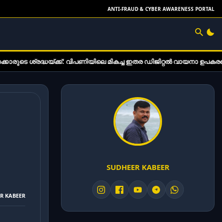
ANTI-FRAUD & CYBER AWARENESS PORTAL
യ്ക്ക്: വിപണിയിലെ മികച്ച ഇതര ഡിജിറ്റൽ വായനാ ഉപകരണങ്ങൾ
SUDHEER KABEER
ER KABEER