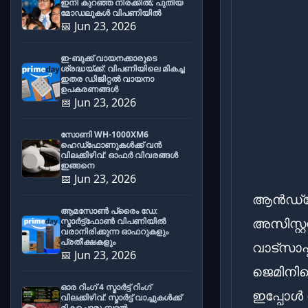
ഇനി കുറഞ്ഞ നിരക്കിൽ; പുതിയ
മോഡലുകൾ വിപണിയിൽ
📅 Jun 23, 2026
ഇ-ബുക്ക് വായനക്കാരുടെ
ശ്രദ്ധയ്ക്ക്: വിപണിയിലെ മികച്ച
ഇതര ഡിജിറ്റൽ വായനാ
ഉപകരണങ്ങൾ
📅 Jun 23, 2026
സോണി WH-1000XM6
ഹെഡ്‌ഫോണുകൾക്ക് വൻ
വിലക്കിഴിവ്: ഓഫർ വിവരങ്ങൾ
ഇങ്ങനെ
📅 Jun 23, 2026
ആൻഡ്ര
ആമസോൺ പ്രൈം ഡേ:
അസിസ്റ്
സ്മാർട്ട്ഫോൺ വിപണിയിൽ
വരാനിരിക്കുന്ന ഓഫറുകളും
പ്രതീക്ഷകളും
വാട്സാപ
📅 Jun 23, 2026
ജെമിനിയ
ഓര റിംഗ് 4 സ്മാർട്ട് റിംഗ്
ഇപ്പോൾ നി
വിലക്കിഴിവ്: സ്മാർട്ട് വാച്ചുകൾക്ക്
മികച്ചൊരു ബദൽ