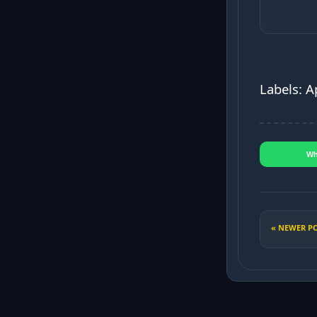
Labels: A
Wh
« NEWER P