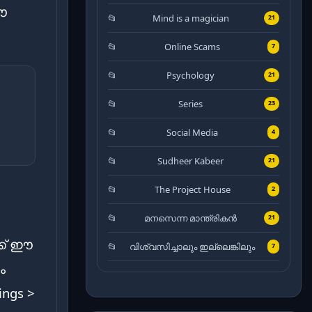
ഈ
Mind is a magician
21
Online Scams
7
Psychology
21
Series
23
Social Media
4
Sudheer Kabeer
21
The Project House
2
മനസെന്ന മാന്ത്രികൻ
21
ക് ഈ
വിശ്വസിച്ചാലും ഇല്ലെങ്കിലും
7
ം
ngs >