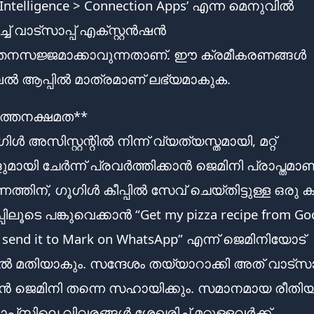
 Intelligence > Connection Apps’ എന്ന മെനുവിൽ
്ച് വാട്സാപ്പ് എക്സ്റ്റൻഷൻ
്തനസജ്ജമാക്കാവുന്നതാണ്. ഈ ക്രമീകരണങ്ങൾ
ആപ്പിൽ മാത്രമാണ് ലഭ്യമാകുക.
ത്തനക്ഷമത**
ൾ അസിസ്റ്റന്റിൽ നിന്ന് വ്യത്യസ്തമായി, മറ്റ്
മായി ചേർന്ന് പ്രവർത്തിക്കാൻ ജെമിനി പ്രാപ്തമാണ
തിന്, ഗൂഗിൾ കീപ്പിൽ സേവ് ചെയ്തിട്ടുള്ള ഒരു കുറ
പിലൂടെ പങ്കുവെക്കാൻ “Get my pizza recipe from Go
 send it to Mark on WhatsApp” എന്ന് ജെമിനിയോട്
 മതിയാകും. സന്ദേശം തയ്യാറാക്കി അത് വാട്സാ
ൻ ജെമിനി തന്നെ സഹായിക്കും. സമാനമായ രീതി
പ്‌സിലെ വിവരങ്ങൾ ശേഖരിച്ച് മറ്റുള്ളവർക്ക്