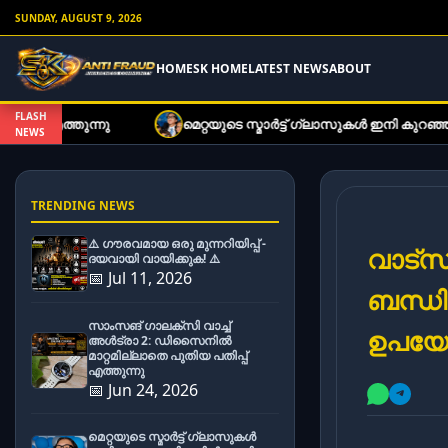
SUNDAY, AUGUST 9, 2026
HOME
SK HOME
LATEST NEWS
ABOUT
FLASH
ു
മെറ്റയുടെ സ്മാർട്ട് ഗ്ലാസുകൾ ഇനി കുറഞ്ഞ നിരക്കിൽ;
NEWS
TRENDING NEWS
⚠️ ഗൗരവമായ ഒരു മുന്നറിയിപ്പ് -
വാട്സാ
ദയവായി വായിക്കുക! ⚠️
📅 Jul 11, 2026
ബന്ധി
സാംസങ് ഗാലക്സി വാച്ച്
ഉപയോക
അൾട്രാ 2: ഡിസൈനിൽ
മാറ്റമില്ലാതെ പുതിയ പതിപ്പ്
എത്തുന്നു
📅 Jun 24, 2026
മെറ്റയുടെ സ്മാർട്ട് ഗ്ലാസുകൾ