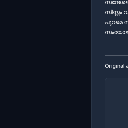
സന്ദേശങ
സിസ്റ്റം
പുറമെ സ
സംയോജിപ
Original 