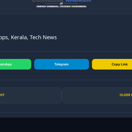
pps, Kerala, Tech News
atsApp
Telegram
Copy Link
OST
OLDER 