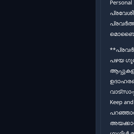
Personal
പ്രവേശിച
പ്രവർത
മൊബൈൽ 
**പ്രവർ
പഴയ ഗൂഗി
ആപ്പുകളു
ഉദാഹരണത്
വാട്സാപ്
Keep and
പറഞ്ഞാൽ
അയക്കാ
ഗൂഗിൾ മാ