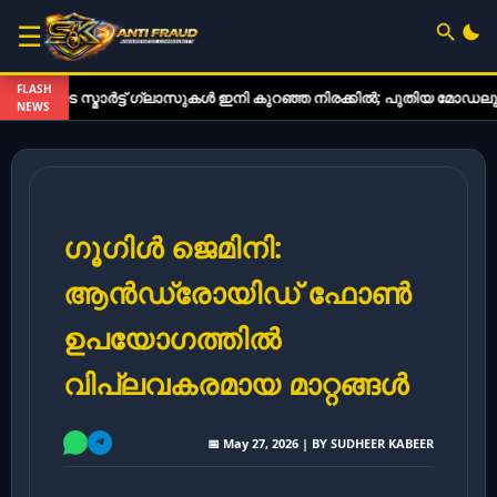
☰
FLASH
്മാർട്ട് ഗ്ലാസുകൾ ഇനി കുറഞ്ഞ നിരക്കിൽ; പുതിയ മോഡലുകൾ വിപണിയ
NEWS
ഗൂഗിൾ ജെമിനി:
ആൻഡ്രോയിഡ് ഫോൺ
ഉപയോഗത്തിൽ
വിപ്ലവകരമായ മാറ്റങ്ങൾ
📅 May 27, 2026 | BY SUDHEER KABEER