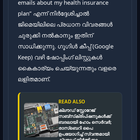
emails about my health insurance
plan” എന്ന് നിർദ്ദേശിച്ചാൽ
ജിമെയിലിലെ പ്രധാന വിവരങ്ങൾ
ചുരുക്കി നൽകാനും ഇതിന്
സാധിക്കുന്നു. ഗൂഗിൾ കീപ്പ് (Google
Keep) വഴി ഷോപ്പിംഗ് ലിസ്റ്റുകൾ
കൈകാര്യം ചെയ്യുന്നതും വളരെ
ലളിതമാണ്.
READ ALSO
ക്ലൗഡ് സ്റ്റോറേജ്
സബ്‌സ്‌ക്രിപ്‌ഷനുകൾക്ക്
ബദലായി ഹോം സെർവർ;
രാസ്‌ബെറി പൈ
ഉപയോഗിച്ച് സ്വന്തമായി
ക്ലൗഡ് നിർമ്മിക്കാം