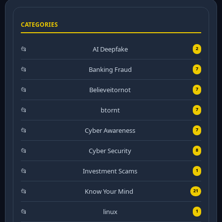
CATEGORIES
AI Deepfake
2
Banking Fraud
7
Believeitornot
7
btornt
7
Cyber Awareness
7
Cyber Security
8
Investment Scams
1
Know Your Mind
21
linux
1