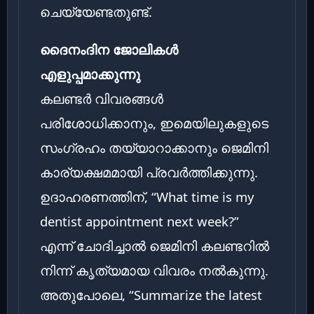
ചെയ്യേണ്ടതുണ്ട്.
ദൈനംദിന ജോലികൾ
എളുപ്പമാക്കുന്നു
കലണ്ടർ വിവരങ്ങൾ
പരിശോധിക്കാനും, ഇമെയിലുകളുടെ
സംഗ്രഹം തയ്യാറാക്കാനും ജെമിനി
കാര്യക്ഷമമായി പ്രവർത്തിക്കുന്നു.
ഉദാഹരണത്തിന്, “What time is my
dentist appointment next week?”
എന്ന് ചോദിച്ചാൽ ജെമിനി കലണ്ടറിൽ
നിന്ന് കൃത്യമായ വിവരം നൽകുന്നു.
അതുപോലെ, “Summarize the latest