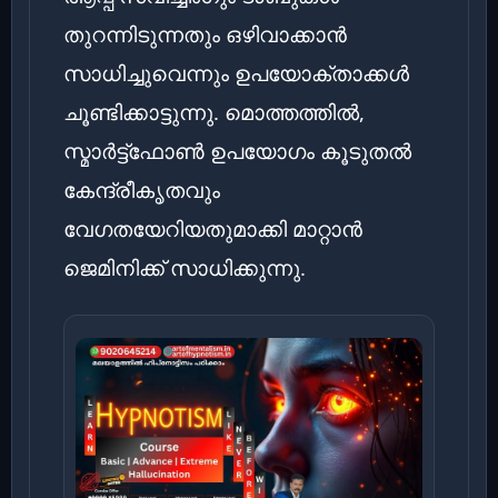
തുറന്നിടുന്നതും ഒഴിവാക്കാൻ
സാധിച്ചുവെന്നും ഉപയോക്താക്കൾ
ചൂണ്ടിക്കാട്ടുന്നു. മൊത്തത്തിൽ,
സ്മാർട്ട്ഫോൺ ഉപയോഗം കൂടുതൽ
കേന്ദ്രീകൃതവും
വേഗതയേറിയതുമാക്കി മാറ്റാൻ
ജെമിനിക്ക് സാധിക്കുന്നു.