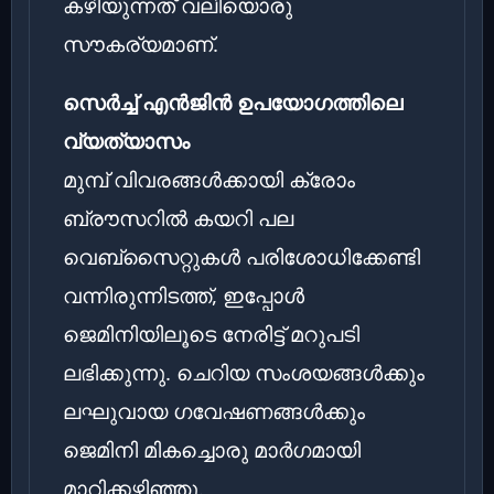
കഴിയുന്നത് വലിയൊരു
സൗകര്യമാണ്.
സെർച്ച് എൻജിൻ ഉപയോഗത്തിലെ
വ്യത്യാസം
മുമ്പ് വിവരങ്ങൾക്കായി ക്രോം
ബ്രൗസറിൽ കയറി പല
വെബ്സൈറ്റുകൾ പരിശോധിക്കേണ്ടി
വന്നിരുന്നിടത്ത്, ഇപ്പോൾ
ജെമിനിയിലൂടെ നേരിട്ട് മറുപടി
ലഭിക്കുന്നു. ചെറിയ സംശയങ്ങൾക്കും
ലഘുവായ ഗവേഷണങ്ങൾക്കും
ജെമിനി മികച്ചൊരു മാർഗമായി
മാറിക്കഴിഞ്ഞു.