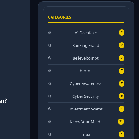
CATEGORIES
AI Deepfake
2
Banking Fraud
7
Believeitornot
7
btornt
7
Cyber Awareness
7
Cyber Security
8
ണ്
Investment Scams
1
Know Your Mind
21
linux
1