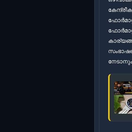
കേന്ദ്രീ
ഫോർമാറ്
ഫോർമാറ്
കാര്യങ്
സംഭാഷണത
നേടാനും 