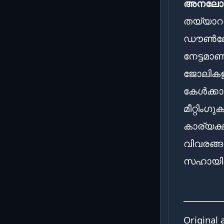
അനലോഗ
തയ്യാറ
ഡൗൺലോഡ
നേട്ടമാണ
ജോലികള
കേൾക്ക
മീറ്റിം
കാര്യക്
വിവരങ്
സഹായിക്ക
Original 