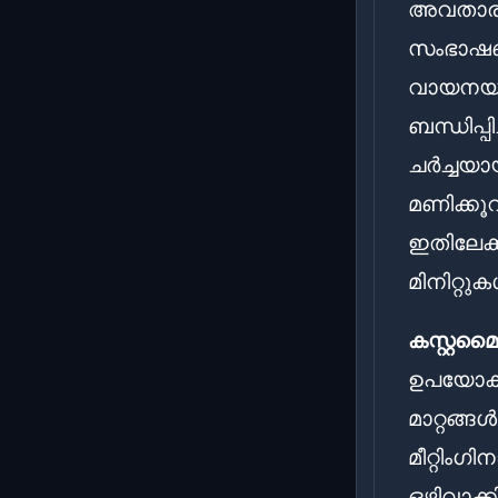
അവതാരകർ
സംഭാഷണ
വായനയല്
ബന്ധിപ്
ചർച്ചയായ
മണിക്കൂറ
ഇതിലേക്
മിനിറ്റ
കസ്റ്റ
ഉപയോക
മാറ്റങ്ങ
മീറ്റിം
ഒഴിവാക്