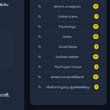
പകരം
Mind is a magician
21
Online Scams
7
Psychology
21
Series
23
Social Media
4
Sudheer Kabeer
21
The Project House
2
മനസെന്ന മാന്ത്രികൻ
21
വിശ്വസിച്ചാലും ഇല്ലെങ്കിലും
7
താൽ,