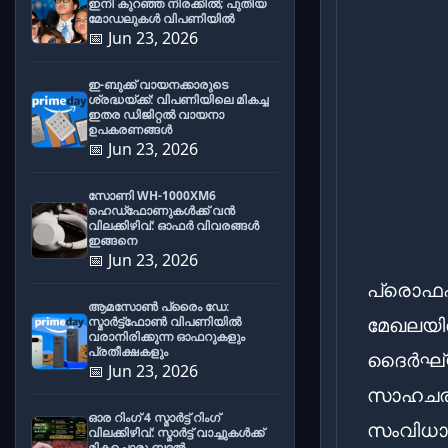
ഇനി കുറഞ്ഞ നിരക്കിൽ; പുതിയ
മോഡലുകൾ വിപണിയിൽ
📅 Jun 23, 2026
ഇ-ബുക്ക് വായനക്കാരുടെ
ശ്രദ്ധയ്ക്ക്: വിപണിയിലെ മികച്ച
ഇതര ഡിജിറ്റൽ വായനാ
ഉപകരണങ്ങൾ
📅 Jun 23, 2026
സോണി WH-1000XM6
ഹെഡ്‌ഫോണുകൾക്ക് വൻ
വിലക്കിഴിവ്: ഓഫർ വിവരങ്ങൾ
ഇങ്ങനെ
📅 Jun 23, 2026
പ്രൊഫഷണൽ
ആമസോൺ പ്രൈം ഡേ:
മേഖലയി
സ്മാർട്ട്ഫോൺ വിപണിയിൽ
വരാനിരിക്കുന്ന ഓഫറുകളും
പ്രതീക്ഷകളും
ദൈർഘ്യമ
📅 Jun 23, 2026
സാഹചര്യ
ഓര റിംഗ് 4 സ്മാർട്ട് റിംഗ്
സംവിധാ
വിലക്കിഴിവ്: സ്മാർട്ട് വാച്ചുകൾക്ക്
മികച്ചൊരു ബദൽ