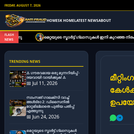
FRIDAY, AUGUST 7, 2026
HOME
SK HOME
LATEST NEWS
ABOUT
FLASH
മെറ്റയുടെ സ്മാർട്ട് ഗ്ലാസുകൾ ഇനി കുറഞ്ഞ നിരക്കിൽ; പ
NEWS
TRENDING NEWS
⚠️ ഗൗരവമായ ഒരു മുന്നറിയിപ്പ് -
മീറ്റ
ദയവായി വായിക്കുക! ⚠️
📅 Jul 11, 2026
കേൾക്
സാംസങ് ഗാലക്സി വാച്ച്
ഉപയോഗ
അൾട്രാ 2: ഡിസൈനിൽ
മാറ്റമില്ലാതെ പുതിയ പതിപ്പ്
എത്തുന്നു
📅 Jun 24, 2026
മെറ്റയുടെ സ്മാർട്ട് ഗ്ലാസുകൾ