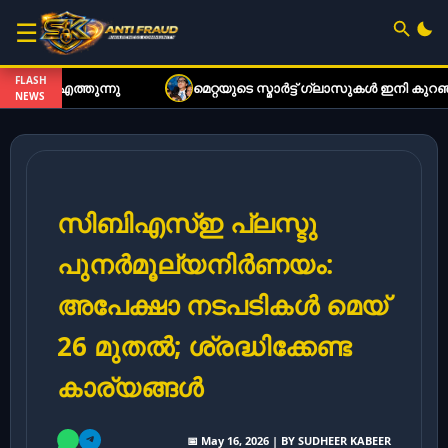
☰
FLASH
ുന്നു
മെറ്റയുടെ സ്മാർട്ട് ഗ്ലാസുകൾ ഇനി കുറഞ്ഞ നിരക്
NEWS
സിബിഎസ്ഇ പ്ലസ്ടു
പുനർമൂല്യനിർണയം:
അപേക്ഷാ നടപടികൾ മെയ്
26 മുതൽ; ശ്രദ്ധിക്കേണ്ട
കാര്യങ്ങൾ
📅 May 16, 2026 | BY SUDHEER KABEER