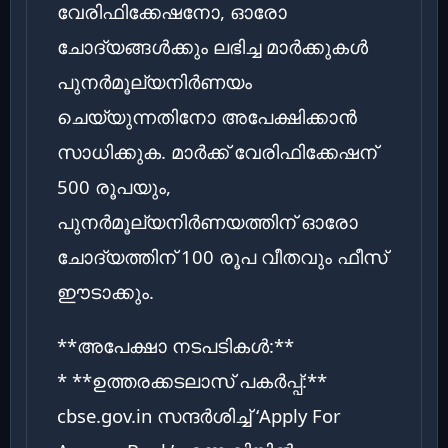
വേരിഫിക്കേഷനോ, ഓരോ
ചോദ്യങ്ങൾക്കും ലഭിച്ച മാർക്കുകൾ
പുനർമൂല്യനിർണയം
ചെയ്യുന്നതിനോ അപേക്ഷിക്കാൻ
സാധിക്കുക. മാർക്ക് വേരിഫിക്കേഷന്
500 രൂപയും,
പുനർമൂല്യനിർണയത്തിന് ഓരോ
ചോദ്യത്തിന് 100 രൂപ വീതവും ഫീസ്
ഈടാക്കും.
**അപേക്ഷാ നടപടികൾ:**
* **ഉത്തരക്കടലാസ് പകർപ്പ്:**
cbse.gov.in സന്ദർശിച്ച് ‘Apply For