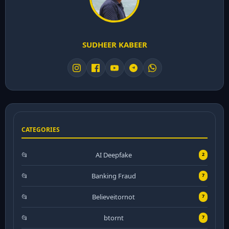
SUDHEER KABEER
CATEGORIES
AI Deepfake
2
Banking Fraud
7
Believeitornot
7
btornt
7