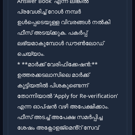
Answer Book’ എന്ന ലിങ്കിൽ
പ്രവേശിച്ച് റോൾ നമ്പർ
ഉൾപ്പെടെയുള്ള വിവരങ്ങൾ നൽകി
ഫീസ് അടയ്ക്കുക. പകർപ്പ്
ലഭ്യമാകുമ്പോൾ ഡൗൺലോഡ്
ചെയ്യാം.
* **മാർക്ക് വേരിഫിക്കേഷൻ:**
ഉത്തരക്കടലാസിലെ മാർക്ക്
കൂട്ടിയതിൽ പിശകുണ്ടെന്ന്
തോന്നിയാൽ ‘Apply for Re-verification’
എന്ന ഓപ്ഷൻ വഴി അപേക്ഷിക്കാം.
ഫീസ് അടച്ച് അപേക്ഷ സമർപ്പിച്ച
ശേഷം അക്നോളജ്മെൻ്റ് സേവ്