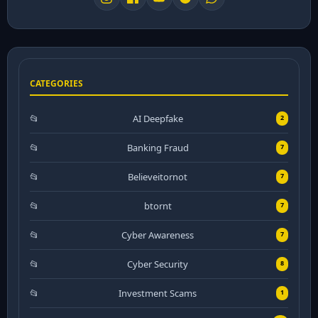
CATEGORIES
AI Deepfake
2
Banking Fraud
7
Believeitornot
7
btornt
7
Cyber Awareness
7
Cyber Security
8
Investment Scams
1