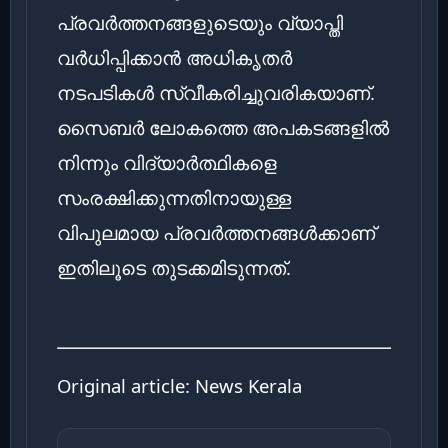
പ്രവർത്തനങ്ങളുടെയും വ്യാപ്തി
വർധിപ്പിക്കാൻ അധികൃതർ
നടപടികൾ സ്വീകരിച്ചുവരികയാണ്.
സൈബർ ലോകത്തെ അപകടങ്ങളിൽ
നിന്നും വിദ്യാർത്ഥികളെ
സംരക്ഷിക്കുന്നതിനായുള്ള
വിപുലമായ പ്രവർത്തനങ്ങൾക്കാണ്
ഇതിലൂടെ തുടക്കമിടുന്നത്.
Original article:
News Kerala