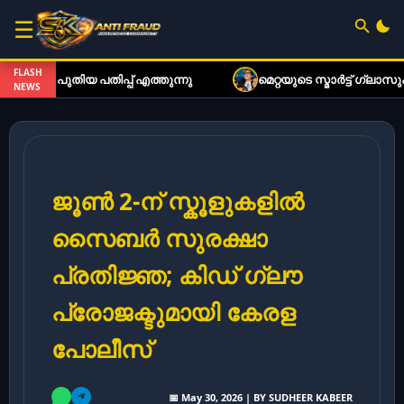
☰
FLASH
യ പതിപ്പ് എത്തുന്നു
മെറ്റയുടെ സ്മാർട്ട് ഗ്ലാസുകൾ ഇനി
NEWS
ജൂൺ 2-ന് സ്കൂളുകളിൽ
സൈബർ സുരക്ഷാ
പ്രതിജ്ഞ; കിഡ് ഗ്ലൗ
പ്രോജക്ടുമായി കേരള
പോലീസ്
📅 May 30, 2026 | BY SUDHEER KABEER